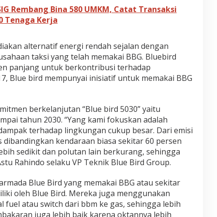
G Rembang Bina 580 UMKM, Catat Transaksi
00 Tenaga Kerja
kan alternatif energi rendah sejalan dengan
usahaan taksi yang telah memakai BBG. Bluebird
n panjang untuk berkontribusi terhadap
17, Blue bird mempunyai inisiatif untuk memakai BBG
komitmen berkelanjutan “Blue bird 5030” yaitu
mpai tahun 2030. “Yang kami fokuskan adalah
dampak terhadap lingkungan cukup besar. Dari emisi
s dibandingkan kendaraan biasa sekitar 60 persen
ebih sedikit dan polutan lain berkurang, sehingga
Astu Rahindo selaku VP Teknik Blue Bird Group.
0 armada Blue Bird yang memakai BBG atau sekitar
iliki oleh Blue Bird. Mereka juga menggunakan
l fuel atau switch dari bbm ke gas, sehingga lebih
embakaran juga lebih baik karena oktannya lebih