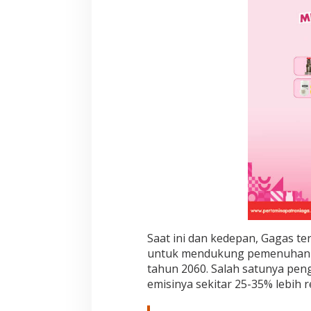
P
e
m
a
n
f
a
a
t
a
n
B
B
G
s
e
b
a
g
Saat ini dan kedepan, Gagas t
a
untuk mendukung pemenuhan e
i
tahun 2060. Salah satunya pen
A
emisinya sekitar 25-35% lebih 
l
t