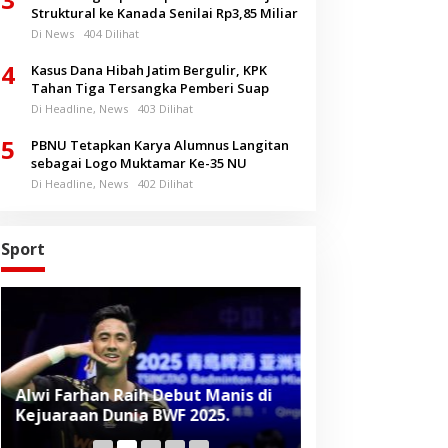
Struktural ke Kanada Senilai Rp3,85 Miliar
Di News
404 Dilihat
4
Kasus Dana Hibah Jatim Bergulir, KPK
Tahan Tiga Tersangka Pemberi Suap
Di Headline, News
403 Dilihat
5
PBNU Tetapkan Karya Alumnus Langitan
sebagai Logo Muktamar Ke-35 NU
Di Headline, News
402 Dilihat
Sport
Alwi Farhan Raih Debut Manis di
Liverpool Panas
Kejuaraan Dunia BWF 2025.
Baru, Raih Dua
Beruntun di Pr