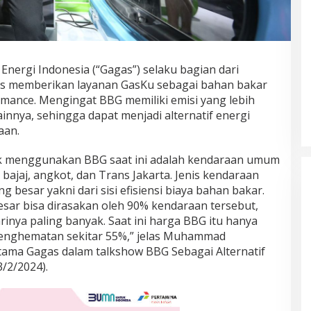
nergi Indonesia (“Gagas”) selaku bagian dari
us memberikan layanan GasKu sebagai bahan bakar
rmance. Mengingat BBG memiliki emisi yang lebih
ainnya, sehingga dapat menjadi alternatif energi
aan.
k menggunakan BBG saat ini adalah kendaraan umum
, bajaj, angkot, dan Trans Jakarta. Jenis kendaraan
g besar yakni dari sisi efisiensi biaya bahan bakar.
ar bisa dirasakan oleh 90% kendaraan tersebut,
rinya paling banyak. Saat ini harga BBG itu hanya
a penghematan sekitar 55%,” jelas Muhammad
tama Gagas dalam talkshow BBG Sebagai Alternatif
3/2/2024).
Prancis Amankan Tiket Semifinal
Piala Dunia 2026 Usai Taklukkan
Maroko