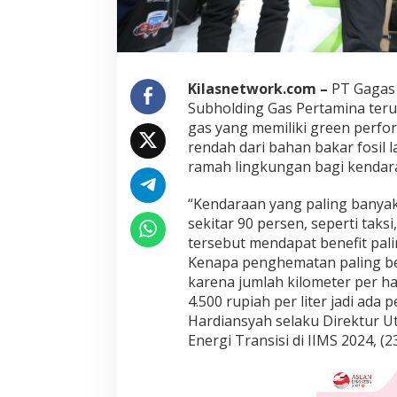
o
l
a
b
o
Kilasnetwork.com –
PT Gagas E
r
Subholding Gas Pertamina ter
a
s
gas yang memiliki green perfo
i
rendah dari bahan bakar fosil l
u
ramah lingkungan bagi kendar
n
t
“Kendaraan yang paling banya
u
k
sekitar 90 persen, seperti taksi
M
tersebut mendapat benefit palin
a
Kenapa penghematan paling bes
k
karena jumlah kilometer per ha
s
4.500 rupiah per liter jadi ad
i
m
Hardiansyah selaku Direktur U
a
Energi Transisi di IIMS 2024, (2
l
k
a
n