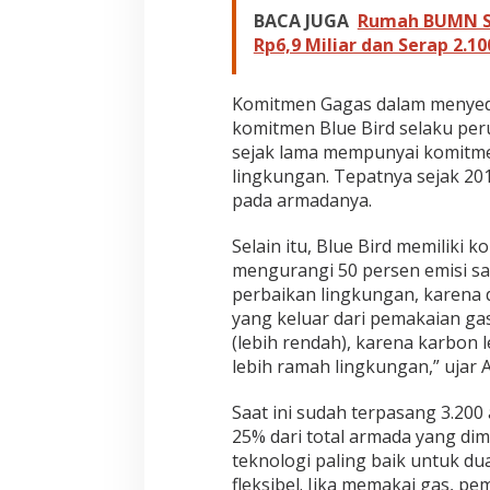
e
BACA JUGA
Rumah BUMN SI
r
n
Rp6,9 Miliar dan Serap 2.1
a
t
i
Komitmen Gagas dalam menyedia
f
komitmen Blue Bird selaku per
E
sejak lama mempunyai komitme
n
lingkungan. Tepatnya sejak 20
e
r
pada armadanya.
g
i
Selain itu, Blue Bird memiliki 
R
mengurangi 50 persen emisi sa
a
perbaikan lingkungan, karena 
m
a
yang keluar dari pemakaian ga
h
(lebih rendah), karena karbon l
L
lebih ramah lingkungan,” ujar 
i
n
Saat ini sudah terpasang 3.20
g
k
25% dari total armada yang dim
u
teknologi paling baik untuk dua
n
fleksibel. Jika memakai gas, p