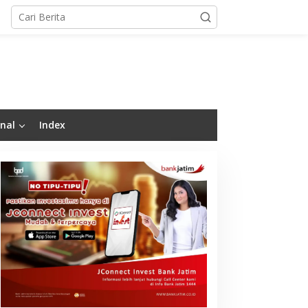
nal
Index