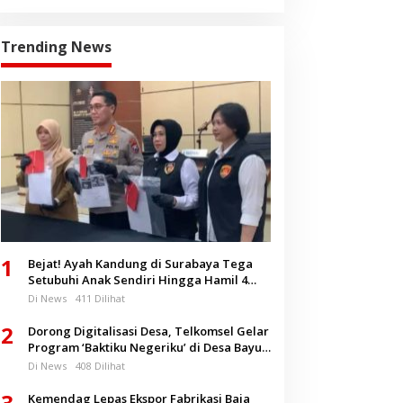
Trending News
1
Bejat! Ayah Kandung di Surabaya Tega
Setubuhi Anak Sendiri Hingga Hamil 4
Bulan
Di News
411 Dilihat
2
Dorong Digitalisasi Desa, Telkomsel Gelar
Program ‘Baktiku Negeriku’ di Desa Bayu
Banyuwangi
Di News
408 Dilihat
3
Kemendag Lepas Ekspor Fabrikasi Baja