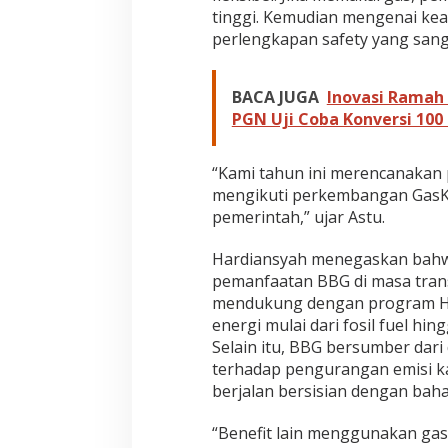
g
tinggi. Kemudian mengenai kea
a
perlengkapan safety yang sang
n
BACA JUGA
Inovasi Ramah
PGN Uji Coba Konversi 10
“Kami tahun ini merencanakan
mengikuti perkembangan GasK
pemerintah,” ujar Astu.
Hardiansyah menegaskan bahw
pemanfaatan BBG di masa tran
mendukung dengan program Ho
energi mulai dari fosil fuel hi
Selain itu, BBG bersumber dar
terhadap pengurangan emisi k
berjalan bersisian dengan baha
“Benefit lain menggunakan gas