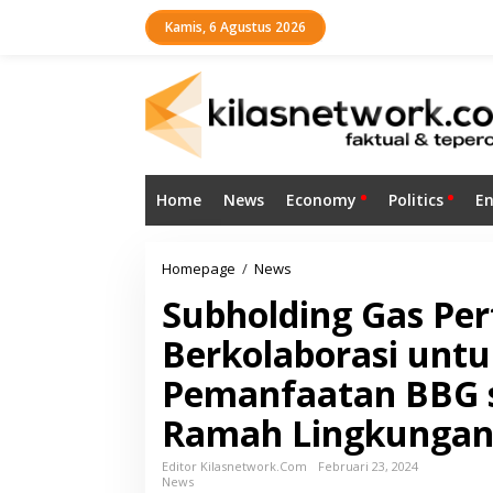
L
Kamis, 6 Agustus 2026
e
w
a
t
i
k
e
k
o
Home
News
Economy
Politics
E
n
t
e
n
Homepage
/
News
S
u
Subholding Gas Per
b
h
Berkolaborasi unt
o
l
Pemanfaatan BBG se
d
i
Ramah Lingkunga
n
g
G
Editor Kilasnetwork.com
Februari 23, 2024
News
a