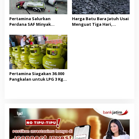
Pertamina Salurkan
Harga Batu Bara Jatuh Usai
Perdana SAF Minyak
Menguat Tiga Hari,
Jelantah, Dukung Target
Permintaan China Turun.
Nol Emisi
Pertamina Siagakan 36.000
Pangkalan untuk LPG 3 Kg
di Jatim