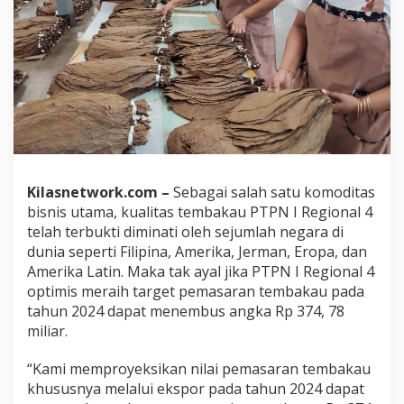
k
a
u
,
P
T
P
N
I
R
e
g
Kilasnetwork.com –
Sebagai salah satu komoditas
i
bisnis utama, kualitas tembakau PTPN I Regional 4
o
telah terbukti diminati oleh sejumlah negara di
n
dunia seperti Filipina, Amerika, Jerman, Eropa, dan
a
l
Amerika Latin. Maka tak ayal jika PTPN I Regional 4
4
optimis meraih target pemasaran tembakau pada
B
tahun 2024 dapat menembus angka Rp 374, 78
i
miliar.
d
i
k
“Kami memproyeksikan nilai pemasaran tembakau
P
khususnya melalui ekspor pada tahun 2024 dapat
e