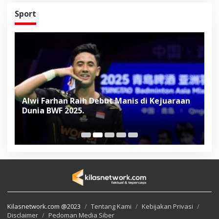
Sport
Alwi Farhan Raih Debut Manis di Kejuaraan
L
Dunia BWF 2025.
D
Kilasnetwork.com @2023
Tentang Kami
Kebijakan Privasi
Disclaimer
Pedoman Media Siber