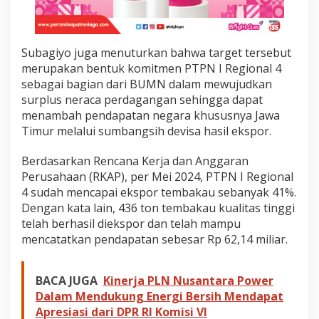
0
2
4
d
Subagiyo juga menuturkan bahwa target tersebut
e
merupakan bentuk komitmen PTPN I Regional 4
n
sebagai bagian dari BUMN dalam mewujudkan
g
surplus neraca perdagangan sehingga dapat
a
n
menambah pendapatan negara khususnya Jawa
E
Timur melalui sumbangsih devisa hasil ekspor.
k
s
Berdasarkan Rencana Kerja dan Anggaran
p
Perusahaan (RKAP), per Mei 2024, PTPN I Regional
a
n
4 sudah mencapai ekspor tembakau sebanyak 41%.
s
Dengan kata lain, 436 ton tembakau kualitas tinggi
i
telah berhasil diekspor dan telah mampu
k
mencatatkan pendapatan sebesar Rp 62,14 miliar.
e
T
u
r
BACA JUGA
Kinerja PLN Nusantara Power
k
Dalam Mendukung Energi Bersih Mendapat
i
Apresiasi dari DPR RI Komisi VI
d