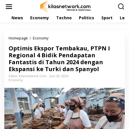
L
e
w
News
Economy
Techno
Politics
Sport
Leis
a
t
i
k
Homepage
/
Economy
O
e
p
k
Optimis Ekspor Tembakau, PTPN I
t
o
i
Regional 4 Bidik Pendapatan
n
m
t
Fantastis di Tahun 2024 dengan
i
e
Ekspansi ke Turki dan Spanyol
s
n
E
Editor Kilasnetwork.com
Juni 20, 2024
k
Economy
s
p
o
r
T
e
m
b
a