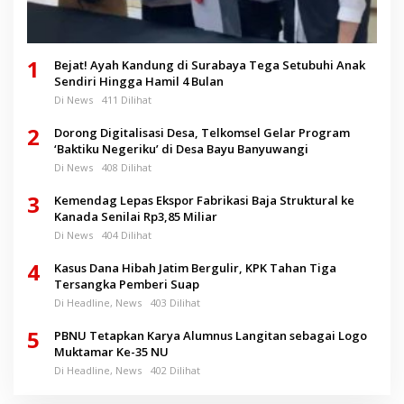
1
Bejat! Ayah Kandung di Surabaya Tega Setubuhi Anak
Sendiri Hingga Hamil 4 Bulan
Di News
411 Dilihat
2
Dorong Digitalisasi Desa, Telkomsel Gelar Program
‘Baktiku Negeriku’ di Desa Bayu Banyuwangi
Di News
408 Dilihat
3
Kemendag Lepas Ekspor Fabrikasi Baja Struktural ke
Kanada Senilai Rp3,85 Miliar
Di News
404 Dilihat
4
Kasus Dana Hibah Jatim Bergulir, KPK Tahan Tiga
Tersangka Pemberi Suap
Di Headline, News
403 Dilihat
5
PBNU Tetapkan Karya Alumnus Langitan sebagai Logo
Muktamar Ke-35 NU
Di Headline, News
402 Dilihat