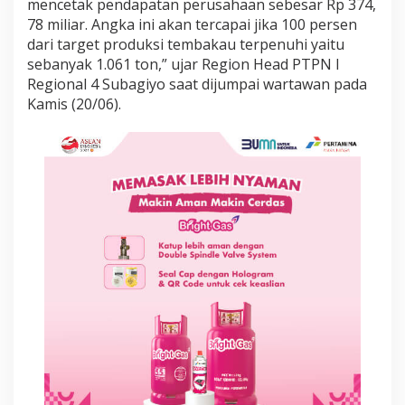
mencetak pendapatan perusahaan sebesar Rp 374,
n
78 miliar. Angka ini akan tercapai jika 100 persen
d
a
dari target produksi tembakau terpenuhi yaitu
p
sebanyak 1.061 ton,” ujar Region Head PTPN I
a
Regional 4 Subagiyo saat dijumpai wartawan pada
t
Kamis (20/06).
a
n
F
a
n
t
a
s
t
i
s
d
i
T
a
h
u
n
2