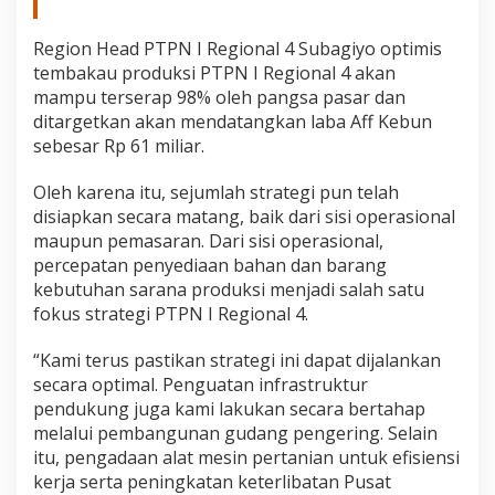
a
n
Region Head PTPN I Regional 4 Subagiyo optimis
S
tembakau produksi PTPN I Regional 4 akan
p
mampu terserap 98% oleh pangsa pasar dan
a
n
ditargetkan akan mendatangkan laba Aff Kebun
y
sebesar Rp 61 miliar.
o
l
Oleh karena itu, sejumlah strategi pun telah
disiapkan secara matang, baik dari sisi operasional
maupun pemasaran. Dari sisi operasional,
percepatan penyediaan bahan dan barang
kebutuhan sarana produksi menjadi salah satu
fokus strategi PTPN I Regional 4.
“Kami terus pastikan strategi ini dapat dijalankan
secara optimal. Penguatan infrastruktur
pendukung juga kami lakukan secara bertahap
melalui pembangunan gudang pengering. Selain
itu, pengadaan alat mesin pertanian untuk efisiensi
kerja serta peningkatan keterlibatan Pusat