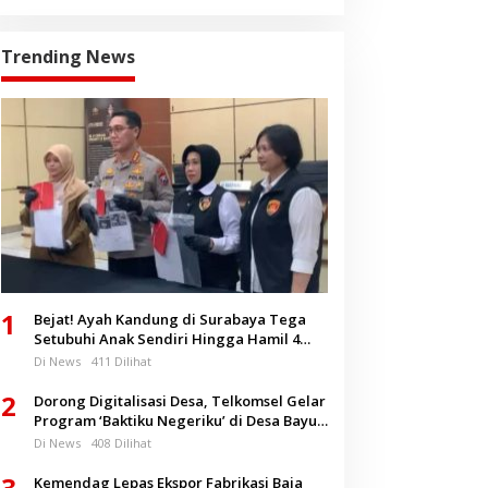
Trending News
1
Bejat! Ayah Kandung di Surabaya Tega
Setubuhi Anak Sendiri Hingga Hamil 4
Bulan
Di News
411 Dilihat
2
Dorong Digitalisasi Desa, Telkomsel Gelar
Program ‘Baktiku Negeriku’ di Desa Bayu
Banyuwangi
Di News
408 Dilihat
3
Kemendag Lepas Ekspor Fabrikasi Baja