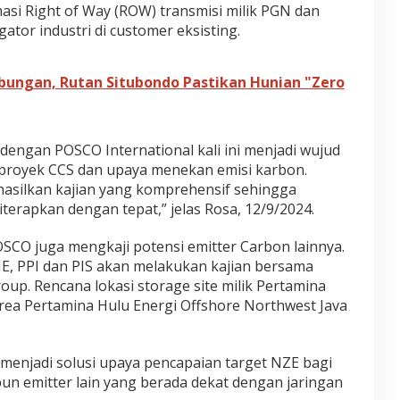
masi Right of Way (ROW) transmisi milik PGN dan
ator industri di customer eksisting.
bungan, Rutan Situbondo Pastikan Hunian "Zero
dengan POSCO International kali ini menjadi wujud
f proyek CCS dan upaya menekan emisi karbon.
hasilkan kajian yang komprehensif sehingga
iterapkan dengan tepat,” jelas Rosa, 12/9/2024.
SCO juga mengkaji potensi emitter Carbon lainnya.
E, PPI dan PIS akan melakukan kajian bersama
up. Rencana lokasi storage site milik Pertamina
Area Pertamina Hulu Energi Offshore Northwest Java
at menjadi solusi upaya pencapaian target NZE bagi
n emitter lain yang berada dekat dengan jaringan