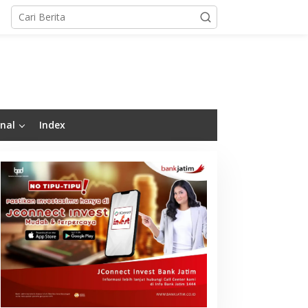
nal
Index