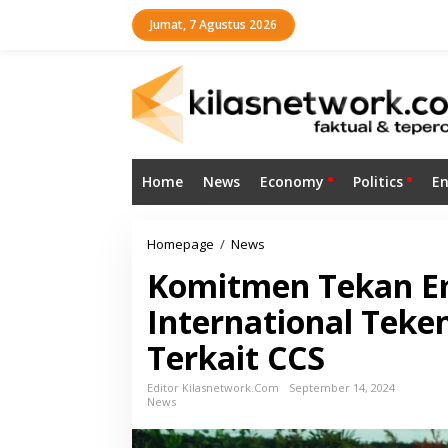
L
Jumat, 7 Agustus 2026
e
w
a
t
i
k
e
k
o
Home
News
Economy
Politics
E
n
t
e
n
Homepage
/
News
K
o
Komitmen Tekan Em
m
i
International Teke
t
m
Terkait CCS
e
n
T
Editor Kilasnetwork.com
September 14, 2024
News
e
k
a