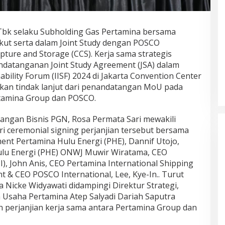
k selaku Subholding Gas Pertamina bersama
ikut serta dalam Joint Study dengan POSCO
pture and Storage (CCS). Kerja sama strategis
ndatanganan Joint Study Agreement (JSA) dalam
ability Forum (IISF) 2024 di Jakarta Convention Center
upakan tindak lanjut dari penandatangan MoU pada
ertamina Group dan POSCO.
angan Bisnis PGN, Rosa Permata Sari mewakili
 ceremonial signing perjanjian tersebut bersama
ment Pertamina Hulu Energi (PHE), Dannif Utojo,
lu Energi (PHE) ONWJ Muwir Wiratama, CEO
), John Anis, CEO Pertamina International Shipping
ent & CEO POSCO International, Lee, Kye-In.. Turut
 Nicke Widyawati didampingi Direktur Strategi,
Usaha Pertamina Atep Salyadi Dariah Saputra
 Tiket Semifinal
Alwi Farhan Raih Debut Manis di
perjanjian kerja sama antara Pertamina Group dan
 Usai Taklukkan
Kejuaraan Dunia BWF 2025.