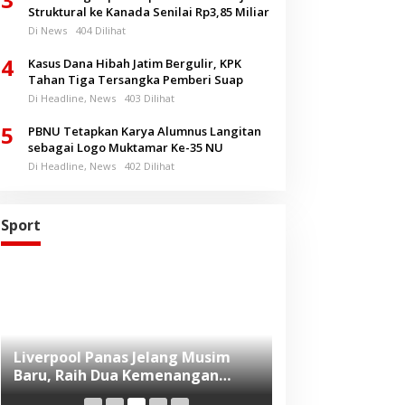
Struktural ke Kanada Senilai Rp3,85 Miliar
Di News
404 Dilihat
4
Kasus Dana Hibah Jatim Bergulir, KPK
Tahan Tiga Tersangka Pemberi Suap
Di Headline, News
403 Dilihat
5
PBNU Tetapkan Karya Alumnus Langitan
sebagai Logo Muktamar Ke-35 NU
Di Headline, News
402 Dilihat
Sport
Liverpool Panas Jelang Musim
Konsisten Prom
Baru, Raih Dua Kemenangan
Hidup Sehat da
Beruntun di Pramusim
Proteksi, Generali Indonesia