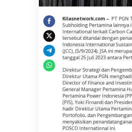
e
r
n
Kilasnetwork.com –
PT PGN Tb
a
Subholding Pertamina lainnya 
t
i
International terkait Carbon Ca
o
tersebut ditandai dengan pena
n
Indonesia International Sustain
a
(JCC), (5/9/2024). JSA ini mer
l
tanggal 25 Juli 2023 antara P
T
e
k
Direktur Strategi dan Pengemb
e
Direktur Utama PGN menghadiri
n
Director of Finance and Invest
J
General Manager Pertamina Hu
o
i
Pertamina Power Indonesia (PPI
n
(PIS), Yoki Firnandi dan Presid
t
hadir Direktur Utama Pertamina
S
Portofolio, dan Pengembangan 
t
Prancis Amankan
u
menyaksikan penandatanganan 
Piala Dunia 2026
d
POSCO International ini.
Maroko
y