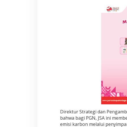
A
g
r
e
e
m
e
n
t
T
e
r
k
a
i
t
C
C
S
Direktur Strategi dan Pengam
bahwa bagi PGN, JSA ini membe
emisi karbon melalui penyimpa