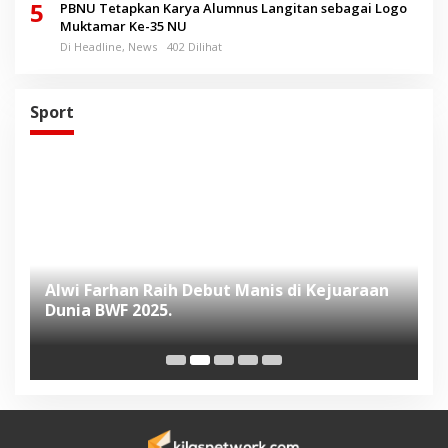
5
PBNU Tetapkan Karya Alumnus Langitan sebagai Logo
Muktamar Ke-35 NU
Di Headline, News
402 Dilihat
Sport
Alwi Farhan Raih Debut Manis di Kejuaraan
L
Dunia BWF 2025.
D