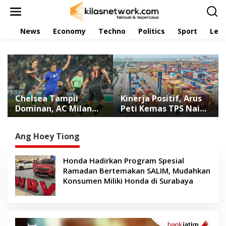
L
e
w
News
Economy
Techno
Politics
Sport
Leis
a
t
i
k
e
k
o
n
Chelsea Tampil
Kinerja Positif, Arus
t
Dominan, AC Milan
Peti Kemas TPS Naik
e
Dihajar 3-0 di
11,79 Persen di Juli
n
Indonesia Super Cup
2026
Ang Hoey Tiong
2026
Honda Hadirkan Program Spesial
Ramadan Bertemakan SALIM, Mudahkan
Konsumen Miliki Honda di Surabaya