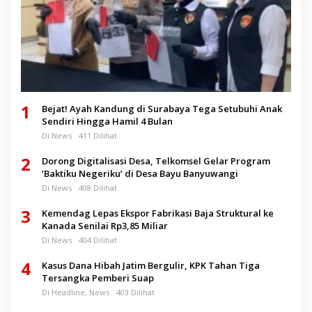
1
Bejat! Ayah Kandung di Surabaya Tega Setubuhi Anak
Sendiri Hingga Hamil 4 Bulan
Di News
411 Dilihat
2
Dorong Digitalisasi Desa, Telkomsel Gelar Program
‘Baktiku Negeriku’ di Desa Bayu Banyuwangi
Di News
408 Dilihat
3
Kemendag Lepas Ekspor Fabrikasi Baja Struktural ke
Kanada Senilai Rp3,85 Miliar
Di News
404 Dilihat
4
Kasus Dana Hibah Jatim Bergulir, KPK Tahan Tiga
Tersangka Pemberi Suap
Di Headline, News
403 Dilihat