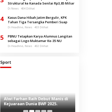
Struktural ke Kanada Senilai Rp3,85 Miliar
Di News
404 Dilihat
4
Kasus Dana Hibah Jatim Bergulir, KPK
Tahan Tiga Tersangka Pemberi Suap
Di Headline, News
403 Dilihat
5
PBNU Tetapkan Karya Alumnus Langitan
sebagai Logo Muktamar Ke-35 NU
Di Headline, News
402 Dilihat
Sport
Alwi Farhan Raih Debut Manis di
Liverpool Panas
Kejuaraan Dunia BWF 2025.
Baru, Raih Dua
Beruntun di Pr