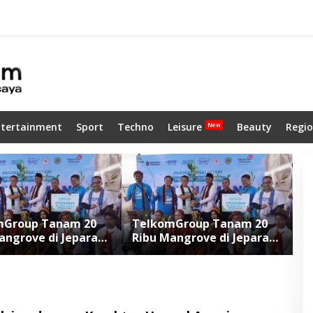
ntertainment
Sport
Techno
Leisure
Beauty
Regio
mGroup Tanam 20
TelkomGroup Tanam 20
K
angrove di Jepara
Ribu Mangrove di Jepara
U
nggarai Barat
dan Manggarai Barat
p
M