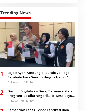
Trending News
1
Bejat! Ayah Kandung di Surabaya Tega
Setubuhi Anak Sendiri Hingga Hamil 4
Bulan
Di News
411 Dilihat
2
Dorong Digitalisasi Desa, Telkomsel Gelar
Program ‘Baktiku Negeriku’ di Desa Bayu
Banyuwangi
Di News
408 Dilihat
3
Kemendag Lepas Ekspor Fabrikasi Baja