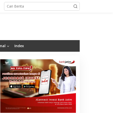
nal
Index
emenkeu Akan Tata
Puluhan Praktisi
lang BBM Bersubsidi
Sustainability Studi
ada 2027, Pemilik Mobil
Banding ke Bogasari,
ewah Jadi Sorotan
Pelajari Praktik Industri
Hijau