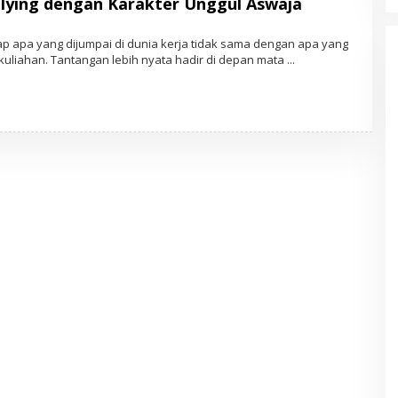
lying dengan Karakter Unggul Aswaja
O
ap apa yang dijumpai di dunia kerja tidak sama dengan apa yang
E
rkuliahan. Tantangan lebih nyata hadir di depan mata
H
E
D
O
R
K
A
S
N
E
W
O
R
K
C
O
M