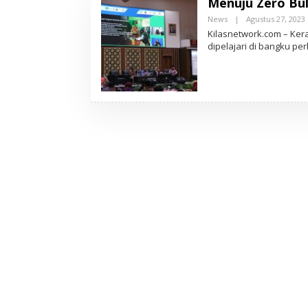
Menuju Zero Bul
News
|
Agustus 27, 2023
L
Kilasnetwork.com – Ker
dipelajari di bangku pe
I
T
I
L
T
.