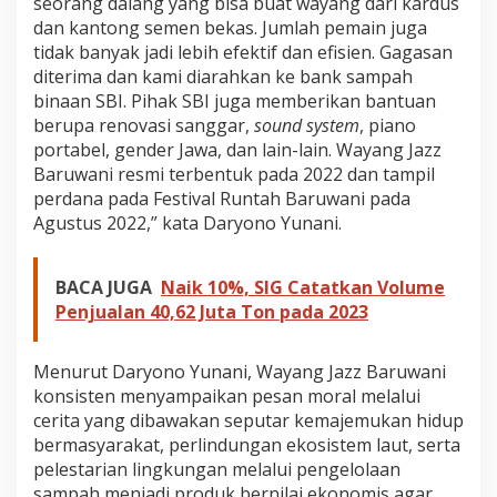
seorang dalang yang bisa buat wayang dari kardus
dan kantong semen bekas. Jumlah pemain juga
tidak banyak jadi lebih efektif dan efisien. Gagasan
diterima dan kami diarahkan ke bank sampah
binaan SBI. Pihak SBI juga memberikan bantuan
berupa renovasi sanggar,
sound system
, piano
portabel, gender Jawa, dan lain-lain. Wayang Jazz
Baruwani resmi terbentuk pada 2022 dan tampil
perdana pada Festival Runtah Baruwani pada
Agustus 2022,” kata Daryono Yunani.
BACA JUGA
Naik 10%, SIG Catatkan Volume
Penjualan 40,62 Juta Ton pada 2023
Menurut Daryono Yunani, Wayang Jazz Baruwani
konsisten menyampaikan pesan moral melalui
cerita yang dibawakan seputar kemajemukan hidup
bermasyarakat, perlindungan ekosistem laut, serta
pelestarian lingkungan melalui pengelolaan
sampah menjadi produk bernilai ekonomis agar