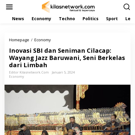
L
e
w
News
Economy
Techno
Politics
Sport
Leis
a
t
i
k
Homepage
/
Economy
I
e
n
k
Inovasi SBI dan Seniman Cilacap:
o
o
v
Wayang Jazz Baruwani, Seni Berkelas
n
a
t
dari Limbah
s
e
i
Editor Kilasnetwork.com
Januari 5, 2024
n
Economy
S
B
I
d
a
n
S
e
n
i
m