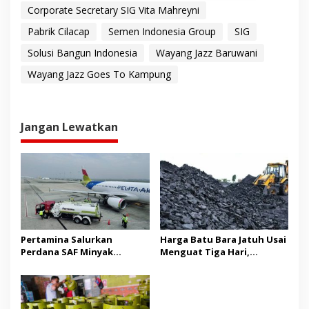
Corporate Secretary SIG Vita Mahreyni
Pabrik Cilacap
Semen Indonesia Group
SIG
Solusi Bangun Indonesia
Wayang Jazz Baruwani
Wayang Jazz Goes To Kampung
Jangan Lewatkan
Pertamina Salurkan
Harga Batu Bara Jatuh Usai
Perdana SAF Minyak
Menguat Tiga Hari,
Jelantah, Dukung Target
Permintaan China Turun.
Nol Emisi