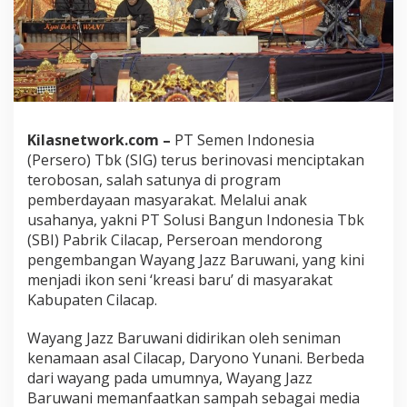
a
n
C
i
l
a
c
a
Kilasnetwork.com –
PT Semen Indonesia
p
:
(Persero) Tbk (SIG) terus berinovasi menciptakan
W
terobosan, salah satunya di program
a
pemberdayaan masyarakat. Melalui anak
y
usahanya, yakni PT Solusi Bangun Indonesia Tbk
a
n
(SBI) Pabrik Cilacap, Perseroan mendorong
g
pengembangan Wayang Jazz Baruwani, yang kini
J
menjadi ikon seni ‘kreasi baru’ di masyarakat
a
Kabupaten Cilacap.
z
z
B
Wayang Jazz Baruwani didirikan oleh seniman
a
kenamaan asal Cilacap, Daryono Yunani. Berbeda
r
dari wayang pada umumnya, Wayang Jazz
u
Baruwani memanfaatkan sampah sebagai media
w