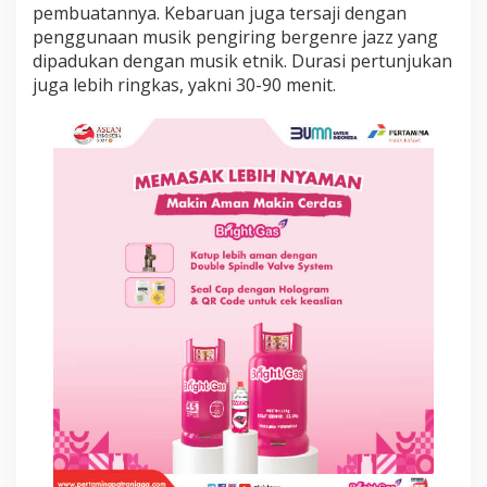
pembuatannya. Kebaruan juga tersaji dengan
a
n
penggunaan musik pengiring bergenre jazz yang
i
dipadukan dengan musik etnik. Durasi pertunjukan
,
juga lebih ringkas, yakni 30-90 menit.
S
e
n
i
B
e
r
k
e
l
a
s
d
a
r
i
L
i
m
b
a