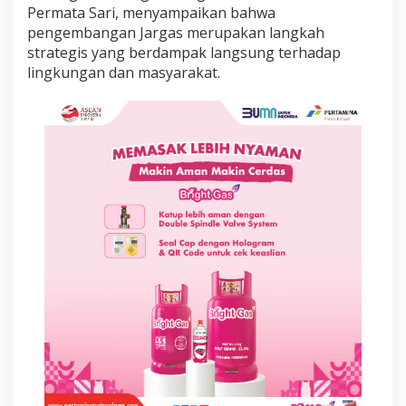
i
Permata Sari, menyampaikan bahwa
,
pengembangan Jargas merupakan langkah
D
strategis yang berdampak langsung terhadap
o
lingkungan dan masyarakat.
r
o
n
g
D
e
k
a
r
b
o
n
i
s
a
s
i
L
e
w
a