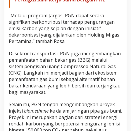
b
o
n
“Melalui program Jargas, PGN dapat secara
signifikan berkontribusi terhadap pengurangan
emisi karbon yang sejalan dengan inisiatif
dekarbonisasi yang dijalankan oleh Holding Migas
Pertamina,” tambah Rosa.
Di sektor transportasi, PGN juga mengembangkan
pemanfaatan bahan bakar gas (BBG) melalui
sistem pengisian ulang Compressed Natural Gas
(CNG). Langkah ini menjadi bagian dari ekosistem
pemanfaatan gas bumi sebagai alternatif bahan
bakar kendaraan yang lebih bersih dan terjangkau
bagi masyarakat.
Selain itu, PGN tengah mengembangkan proyek
injeksi
biomethane
ke dalam jaringan pipa gas bumi.
Proyek ini merupakan bagian dari strategi energi
rendah karbon yang berpotensi mengurangi emisi
hingga 150.000 ton CO₂ per tahun, sekaligus