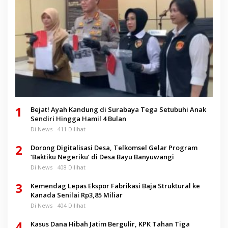
1
Bejat! Ayah Kandung di Surabaya Tega Setubuhi Anak
Sendiri Hingga Hamil 4 Bulan
Di News
411 Dilihat
2
Dorong Digitalisasi Desa, Telkomsel Gelar Program
‘Baktiku Negeriku’ di Desa Bayu Banyuwangi
Di News
408 Dilihat
3
Kemendag Lepas Ekspor Fabrikasi Baja Struktural ke
Kanada Senilai Rp3,85 Miliar
Di News
404 Dilihat
4
Kasus Dana Hibah Jatim Bergulir, KPK Tahan Tiga