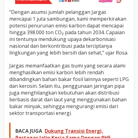
t
J
“Dengan asumsi jumlah pelanggan Jargas
a
mencapai 1 juta sambungan, kami memperkirakan
r
potensi penurunan emisi karbon dapat mencapai
g
a
hingga 398.000 ton CO₂ pada tahun 2034. Capaian
s
ini tentunya mendukung upaya dekarbonisasi
d
nasional dan berkontribusi pada terciptanya
a
lingkungan yang lebih bersih dan sehat,” ujar Rosa.
n
E
n
Jargas memanfaatkan gas bumi yang secara alami
e
menghasilkan emisi karbon lebih rendah
r
dibandingkan bahan bakar fosil lainnya seperti LPG
g
dan kerosin. Selain itu, penggunaan jaringan pipa
i
juga menghilangkan kebutuhan akan distribusi
R
e
berbasis darat dan laut yang menggunakan bahan
n
bakar minyak, sehingga mengurangi emisi dari
d
sektor transportasi energi.
a
h
K
BACA JUGA
Dukung Transisi Energi,
a
r
Pertagas Jalin Kerja Sama Dengan PHE