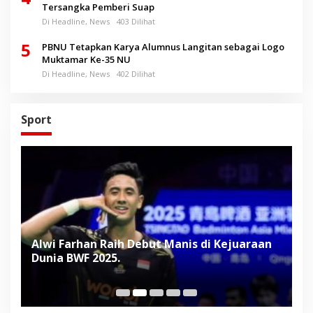
Tersangka Pemberi Suap
Di Headline, News
403 Dilihat
5
PBNU Tetapkan Karya Alumnus Langitan sebagai Logo
Muktamar Ke-35 NU
Di Headline, News
402 Dilihat
Sport
Alwi Farhan Raih Debut Manis di Kejuaraan
L
Dunia BWF 2025.
D