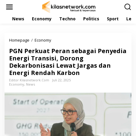
L
e
w
News
Economy
Techno
Politics
Sport
Leis
a
t
i
k
Homepage
/
Economy
P
e
G
k
PGN Perkuat Peran sebagai Penyedia
N
o
P
Energi Transisi, Dorong
n
e
t
Dekarbonisasi Lewat Jargas dan
r
e
Energi Rendah Karbon
k
n
u
Editor Kilasnetwork.com
Juli 22, 2025
a
Economy
,
News
t
P
e
r
a
n
s
e
b