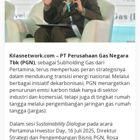
a
g
a
i
P
e
n
y
e
d
Kilasnetwork.com –
PT Perusahaan Gas Negara
i
Tbk (PGN)
, sebagai Subholding Gas dari
a
Pertamina, terus memperluas peran strategisnya
E
dalam mendukung transisi energi nasional. Melalui
n
e
berbagai inisiatif dekarbonisasi, PGN menargetkan
r
penurunan emisi karbon tidak hanya di sektor
g
industri dan komersial, tetapi juga di tingkat rumah
i
tangga melalui pengembangan jaringan gas rumah
T
r
tangga (Jargas).
a
n
Dalam sesi
Sustainability Dialogue
pada acara
s
Pertamina Investor Day, 16 Juli 2025, Direktur
i
Strategi dan Pengembangan Bisnis PGN, Rosa
s