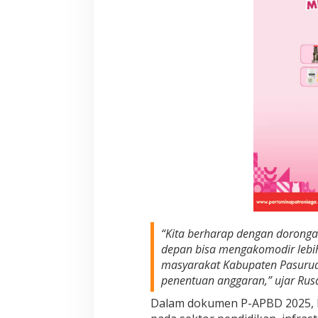
u
s
p
a
d
a
P
r
o
g
r
a
m
P
r
i
o
r
“Kita berharap dengan doronga
i
depan bisa mengakomodir lebi
t
masyarakat Kabupaten Pasuruan
a
penentuan anggaran,” ujar Rusd
s
Dalam dokumen P-APBD 2025, 