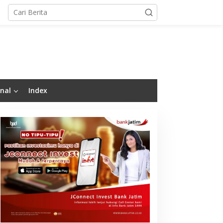
nal
Index