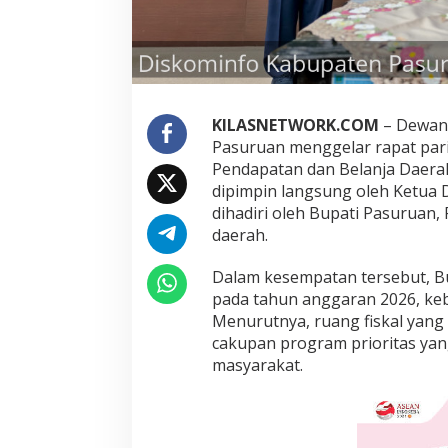
P
B
D
2
0
2
5
KILASNETWORK.COM
– Dewan 
,
Pasuruan menggelar rapat pa
P
Pendapatan dan Belanja Daerah
e
dipimpin langsung oleh Ketua
m
dihadiri oleh Bupati Pasuruan,
k
a
daerah.
b
P
Dalam kesempatan tersebut, B
a
pada tahun anggaran 2026, kebi
s
Menurutnya, ruang fiskal yan
u
r
cakupan program prioritas yan
u
masyarakat.
a
n
F
o
k