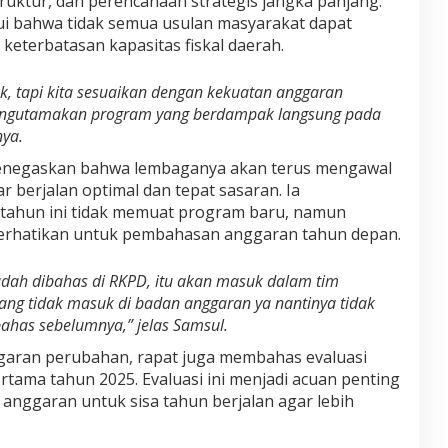
truktur
, dan
perencanaan strategis jangka panjang
.
ui bahwa tidak semua usulan masyarakat dapat
keterbatasan kapasitas fiskal daerah.
k, tapi kita sesuaikan dengan kekuatan anggaran
mengutamakan program yang berdampak langsung pada
ya.
enegaskan bahwa lembaganya akan terus mengawal
 berjalan optimal dan tepat sasaran. Ia
ahun ini tidak memuat program baru, namun
erhatikan untuk pembahasan anggaran tahun depan.
udah dibahas di RKPD, itu akan masuk dalam tim
ng tidak masuk di badan anggaran ya nantinya tidak
ahas sebelumnya,” jelas Samsul.
ggaran perubahan, rapat juga membahas
evaluasi
rtama tahun 2025
. Evaluasi ini menjadi acuan penting
anggaran untuk sisa tahun berjalan agar lebih