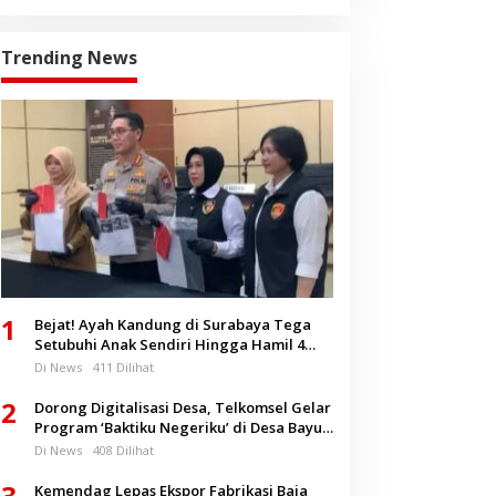
Trending News
1
Bejat! Ayah Kandung di Surabaya Tega
Setubuhi Anak Sendiri Hingga Hamil 4
Bulan
Di News
411 Dilihat
2
Dorong Digitalisasi Desa, Telkomsel Gelar
Program ‘Baktiku Negeriku’ di Desa Bayu
Banyuwangi
Di News
408 Dilihat
3
Kemendag Lepas Ekspor Fabrikasi Baja