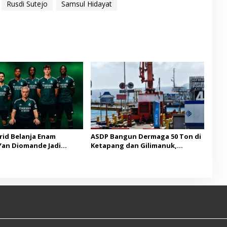
Rusdi Sutejo
Samsul Hidayat
rid Belanja Enam
ASDP Bangun Dermaga 50 Ton di
Yan Diomande Jadi
Ketapang dan Gilimanuk,
n Termahal
Dukung Kelancaran Logistik
Jawa-Bali