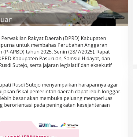
Perwakilan Rakyat Daerah (DPRD) Kabupaten
ripurna untuk membahas Perubahan Anggaran
 (P-APBD) tahun 2025, Senin (28/7/2025). Rapat
 DPRD Kabupaten Pasuruan,
Samsul Hidayat
, dan
Rusdi Sutejo
, serta jajaran legislatif dan eksekutif
upati Rusdi Sutejo menyampaikan harapannya agar
jakan fiskal pemerintah daerah dapat lebih longgar.
g lebih besar akan membuka peluang memperluas
g berorientasi pada peningkatan kesejahteraan
Prancis Amankan Tiket Semifinal
Piala Dunia 2026 Usai Taklukkan
Maroko