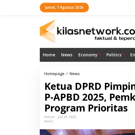
L
Jumat, 7 Agustus 2026
e
w
a
t
i
k
e
k
o
Home
News
Economy
Politics
E
n
t
e
n
Homepage
/
News
K
e
Ketua DPRD Pimpin
t
u
P-APBD 2025, Pemk
a
D
Program Prioritas
P
R
D
Admin
Juli 29, 2025
News
P
i
m