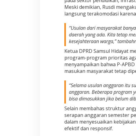
pada sektor
pendidikan, infras
Meski demikian, Rusdi mengak
langsung terakomodasi karena 
“Usulan dari masyarakat banya
daerah yang ada. Kita tetap 
kesejahteraan warga,” tambahn
Ketua DPRD Samsul Hidayat m
program-program prioritas agar
menyampaikan bahwa P-APBD t
masukan masyarakat tetap dip
“Selama usulan anggaran itu s
anggaran. Beberapa program ya
bisa dimasukkan jika belum dib
Selain membahas struktur an
serapan anggaran semester pe
dalam menyesuaikan kebijakan 
efektif dan responsif.