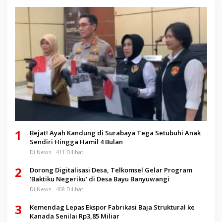
1
Bejat! Ayah Kandung di Surabaya Tega Setubuhi Anak
Sendiri Hingga Hamil 4 Bulan
Di News
411 Dilihat
2
Dorong Digitalisasi Desa, Telkomsel Gelar Program
‘Baktiku Negeriku’ di Desa Bayu Banyuwangi
Di News
408 Dilihat
3
Kemendag Lepas Ekspor Fabrikasi Baja Struktural ke
Kanada Senilai Rp3,85 Miliar