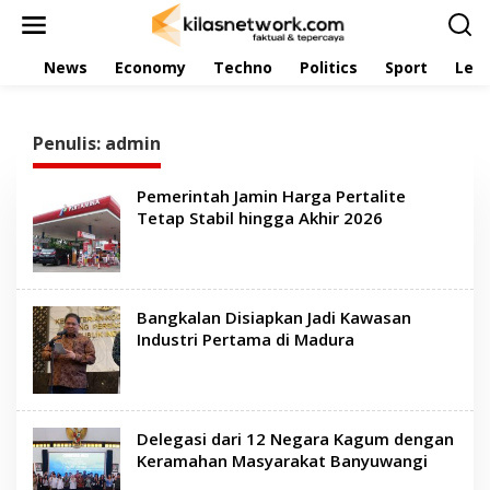
L
e
w
News
Economy
Techno
Politics
Sport
Leis
a
t
i
k
Penulis:
admin
e
k
o
Pemerintah Jamin Harga Pertalite
n
Tetap Stabil hingga Akhir 2026
t
e
n
Bangkalan Disiapkan Jadi Kawasan
Industri Pertama di Madura
Delegasi dari 12 Negara Kagum dengan
Keramahan Masyarakat Banyuwangi