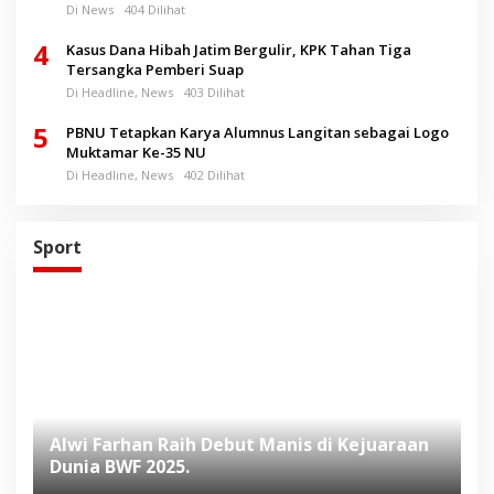
Di News
404 Dilihat
4
Kasus Dana Hibah Jatim Bergulir, KPK Tahan Tiga
Tersangka Pemberi Suap
Di Headline, News
403 Dilihat
5
PBNU Tetapkan Karya Alumnus Langitan sebagai Logo
Muktamar Ke-35 NU
Di Headline, News
402 Dilihat
Sport
Alwi Farhan Raih Debut Manis di Kejuaraan
L
Dunia BWF 2025.
D