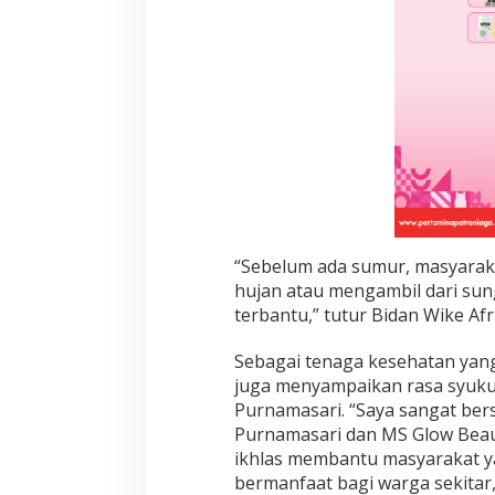
a
n
M
S
G
L
O
W
“Sebelum ada sumur, masyarak
hujan atau mengambil dari sun
terbantu,” tutur Bidan Wike Afri
Sebagai tenaga kesehatan yang
juga menyampaikan rasa syuku
Purnamasari. “Saya sangat ber
Purnamasari dan MS Glow Beaut
ikhlas membantu masyarakat 
bermanfaat bagi warga sekitar,