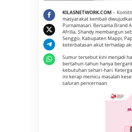
d
i
KILASNETWORK.COM
– Komit
P
masyarakat kembali diwujudkan
a
Purnamasari. Bersama Brand A
p
u
Afrilia, Shandy membangun se
a
Senggo, Kabupaten Mappi, Pap
,
keterbatasan akut terhadap aks
G
a
Sumur tersebut kini menjadi h
n
d
bertahun-tahun hanya bergant
e
kebutuhan sehari-hari. Keterga
n
ini kerap memicu masalah keseha
g
saluran pencernaan.
B
i
d
a
n
W
i
k
e
d