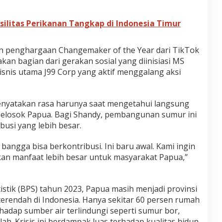
silitas Perikanan Tangkap di Indonesia Timur
ih penghargaan Changemaker of the Year dari TikTok
an bagian dari gerakan sosial yang diinisiasi MS
bisnis utama J99 Corp yang aktif menggalang aksi
enyatakan rasa harunya saat mengetahui langsung
 pelosok Papua. Bagi Shandy, pembangunan sumur ini
busi yang lebih besar.
bangga bisa berkontribusi. Ini baru awal. Kami ingin
n manfaat lebih besar untuk masyarakat Papua,”
stik (BPS) tahun 2023, Papua masih menjadi provinsi
terendah di Indonesia. Hanya sekitar 60 persen rumah
hadap sumber air terlindungi seperti sumur bor,
olah. Krisis ini berdampak luas terhadap kualitas hidup