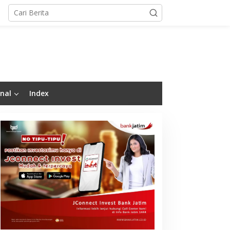
nal
Index