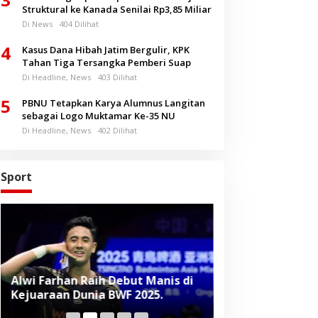
Struktural ke Kanada Senilai Rp3,85 Miliar
Di News
404 Dilihat
4
Kasus Dana Hibah Jatim Bergulir, KPK
Tahan Tiga Tersangka Pemberi Suap
Di Headline, News
403 Dilihat
5
PBNU Tetapkan Karya Alumnus Langitan
sebagai Logo Muktamar Ke-35 NU
Di Headline, News
402 Dilihat
Sport
Alwi Farhan Raih Debut Manis di
Liverpool Panas
Kejuaraan Dunia BWF 2025.
Baru, Raih Dua
Beruntun di Pr