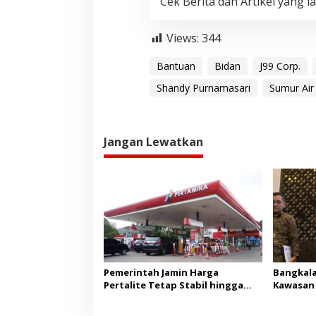
Cek Berita dan Artikel yang la
Views:
344
Bantuan
Bidan
J99 Corp.
Shandy Purnamasari
Sumur Air
Jangan Lewatkan
Pemerintah Jamin Harga
Bangkala
Pertalite Tetap Stabil hingga
Kawasan 
Akhir 2026
Madura