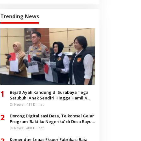
Trending News
1
Bejat! Ayah Kandung di Surabaya Tega
Setubuhi Anak Sendiri Hingga Hamil 4
Bulan
Di News
411 Dilihat
2
Dorong Digitalisasi Desa, Telkomsel Gelar
Program ‘Baktiku Negeriku’ di Desa Bayu
Banyuwangi
Di News
408 Dilihat
3
Kemendag Lepas Ekspor Fabrikasi Baja