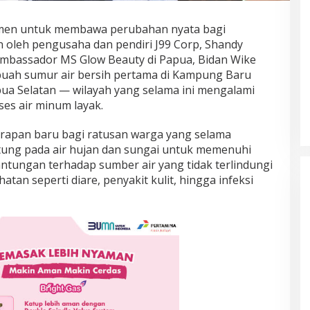
men untuk membawa perubahan nyata bagi
 oleh pengusaha dan pendiri J99 Corp, Shandy
mbassador MS Glow Beauty di Papua, Bidan Wike
buah sumur air bersih pertama di Kampung Baru
ua Selatan — wilayah yang selama ini mengalami
es air minum layak.
arapan baru bagi ratusan warga yang selama
ung pada air hujan dan sungai untuk memenuhi
ntungan terhadap sumber air yang tidak terlindungi
tan seperti diare, penyakit kulit, hingga infeksi
Prancis Amankan Tiket Semifinal
Piala Dunia 2026 Usai Taklukkan
Maroko