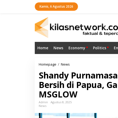
L
Kamis, 6 Agustus 2026
e
w
a
t
i
k
e
k
o
Home
News
Economy
Politics
E
n
t
e
n
Homepage
/
News
S
h
Shandy Purnamasar
a
n
Bersih di Papua, G
d
y
MSGLOW
P
u
r
Admin
Agustus 8, 2025
News
n
a
m