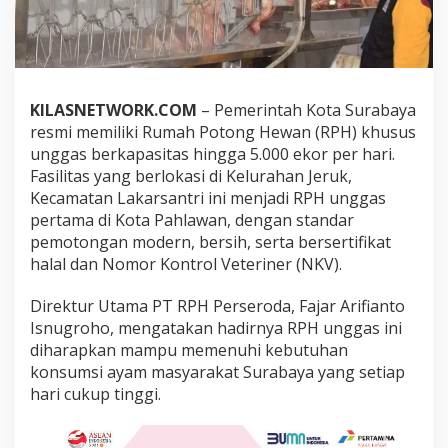
H
U
n
g
g
a
KILASNETWORK.COM
– Pemerintah Kota Surabaya
s
resmi memiliki Rumah Potong Hewan (RPH) khusus
M
o
unggas berkapasitas hingga 5.000 ekor per hari.
d
Fasilitas yang berlokasi di Kelurahan Jeruk,
e
Kecamatan Lakarsantri ini menjadi RPH unggas
r
pertama di Kota Pahlawan, dengan standar
n
pemotongan modern, bersih, serta bersertifikat
B
e
halal dan Nomor Kontrol Veteriner (NKV).
r
k
Direktur Utama PT RPH Perseroda, Fajar Arifianto
a
Isnugroho, mengatakan hadirnya RPH unggas ini
p
diharapkan mampu memenuhi kebutuhan
a
s
konsumsi ayam masyarakat Surabaya yang setiap
i
hari cukup tinggi.
t
a
s