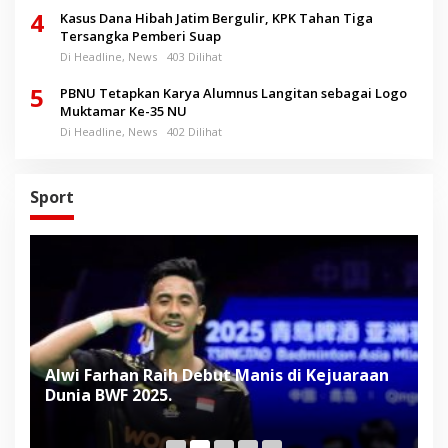
4
Kasus Dana Hibah Jatim Bergulir, KPK Tahan Tiga
Tersangka Pemberi Suap
Di Headline, News
403 Dilihat
5
PBNU Tetapkan Karya Alumnus Langitan sebagai Logo
Muktamar Ke-35 NU
Di Headline, News
402 Dilihat
Sport
Alwi Farhan Raih Debut Manis di Kejuaraan
L
Dunia BWF 2025.
D