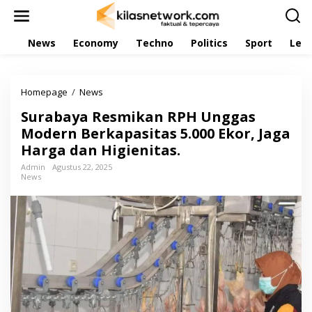
L
e
w
News
Economy
Techno
Politics
Sport
Leis
a
t
i
k
Homepage
/
News
S
e
u
k
Surabaya Resmikan RPH Unggas
r
o
a
Modern Berkapasitas 5.000 Ekor, Jaga
n
b
t
Harga dan Higienitas.
a
e
y
Admin
Agustus 22, 2025
n
News
a
R
e
s
m
i
k
a
n
R
P