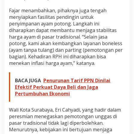
i
e
Fajar menambahkan, pihaknya juga tengah
n
menyiapkan fasilitas pendingin untuk
i
penyimpanan ayam potong. Langkah ini
t
diharapkan dapat membantu menjaga stabilitas
a
s
harga ayam di pasar tradisional. “Selain jasa
.
potong, kami akan kembangkan layanan boneless
(ayam tanpa tulang) dan parting (pemotongan per
bagian). Kehadiran RPH ini diharapkan bisa
menekan inflasi harga ayam,” katanya.
BACA JUGA
Penurunan Tarif PPN Dinilai
Efektif Perkuat Daya Beli dan Jaga
Pertumbuhan Ekonomi
Wali Kota Surabaya, Eri Cahyadi, yang hadir dalam
peresmian menegaskan pemotongan unggas di
pasar tradisional tidak lagi diperbolehkan.
Menurutnya, kebijakan ini bertujuan menjaga