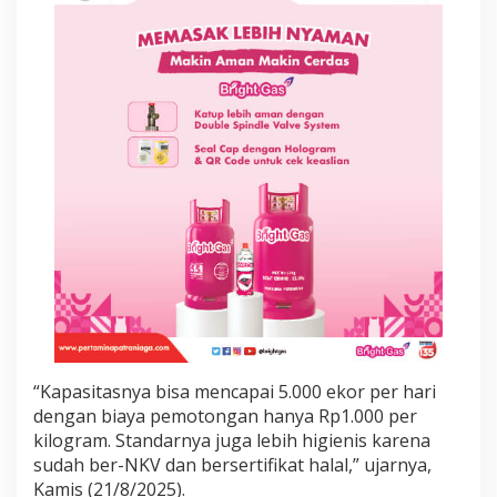
5
.
0
0
0
E
k
o
r
,
J
a
g
a
H
a
r
g
a
“Kapasitasnya bisa mencapai 5.000 ekor per hari
d
a
dengan biaya pemotongan hanya Rp1.000 per
n
kilogram. Standarnya juga lebih higienis karena
H
sudah ber-NKV dan bersertifikat halal,” ujarnya,
i
Kamis (21/8/2025).
g