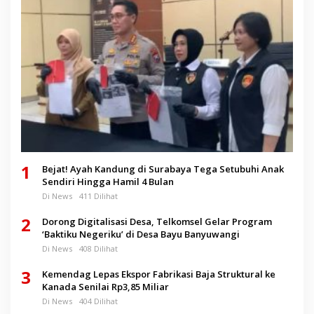
1
Bejat! Ayah Kandung di Surabaya Tega Setubuhi Anak
Sendiri Hingga Hamil 4 Bulan
Di News
411 Dilihat
2
Dorong Digitalisasi Desa, Telkomsel Gelar Program
‘Baktiku Negeriku’ di Desa Bayu Banyuwangi
Di News
408 Dilihat
3
Kemendag Lepas Ekspor Fabrikasi Baja Struktural ke
Kanada Senilai Rp3,85 Miliar
Di News
404 Dilihat