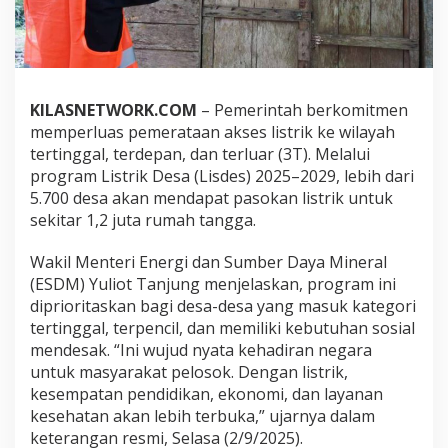
n
1
,
2
J
u
KILASNETWORK.COM
– Pemerintah berkomitmen
t
memperluas pemerataan akses listrik ke wilayah
a
R
tertinggal, terdepan, dan terluar (3T). Melalui
u
program Listrik Desa (Lisdes) 2025–2029, lebih dari
m
5.700 desa akan mendapat pasokan listrik untuk
a
sekitar 1,2 juta rumah tangga.
h
T
a
Wakil Menteri Energi dan Sumber Daya Mineral
n
(ESDM) Yuliot Tanjung menjelaskan, program ini
g
diprioritaskan bagi desa-desa yang masuk kategori
g
tertinggal, terpencil, dan memiliki kebutuhan sosial
a
mendesak. “Ini wujud nyata kehadiran negara
d
i
untuk masyarakat pelosok. Dengan listrik,
D
kesempatan pendidikan, ekonomi, dan layanan
a
kesehatan akan lebih terbuka,” ujarnya dalam
e
keterangan resmi, Selasa (2/9/2025).
r