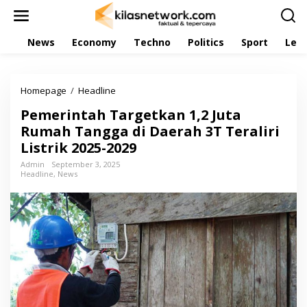
L
e
w
News
Economy
Techno
Politics
Sport
Leis
a
t
i
k
Homepage
/
Headline
P
e
e
k
Pemerintah Targetkan 1,2 Juta
m
o
e
Rumah Tangga di Daerah 3T Teraliri
n
r
t
Listrik 2025-2029
i
e
n
Admin
September 3, 2025
n
Headline
,
News
t
a
h
T
a
r
g
e
t
k
a