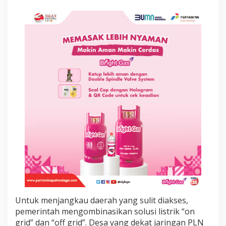
a
h
3
T
T
e
r
a
l
i
r
i
L
i
s
t
r
i
k
2
0
2
Untuk menjangkau daerah yang sulit diakses,
5
pemerintah mengombinasikan solusi listrik “on
-
grid” dan “off grid”. Desa yang dekat jaringan PLN
2