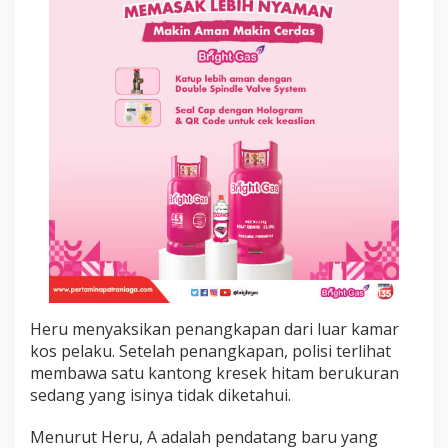
n
d
i
S
u
r
a
b
a
y
a
Heru menyaksikan penangkapan dari luar kamar
kos pelaku. Setelah penangkapan, polisi terlihat
membawa satu kantong kresek hitam berukuran
sedang yang isinya tidak diketahui.
Menurut Heru, A adalah pendatang baru yang