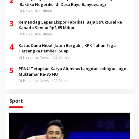
2
‘Baktiku Negeriku’ di Desa Bayu Banyuwangi
Di News
408 Dilihat
3
Kemendag Lepas Ekspor Fabrikasi Baja Struktural ke
Kanada Senilai Rp3,85 Miliar
Di News
404 Dilihat
4
Kasus Dana Hibah Jatim Bergulir, KPK Tahan Tiga
Tersangka Pemberi Suap
Di Headline, News
403 Dilihat
5
PBNU Tetapkan Karya Alumnus Langitan sebagai Logo
Muktamar Ke-35 NU
Di Headline, News
402 Dilihat
Sport