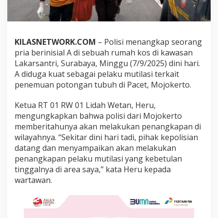
a
s
i
P
a
KILASNETWORK.COM
– Polisi menangkap seorang
c
pria berinisial A di sebuah rumah kos di kawasan
e
Lakarsantri, Surabaya, Minggu (7/9/2025) dini hari.
t
A diduga kuat sebagai pelaku mutilasi terkait
M
o
penemuan potongan tubuh di Pacet, Mojokerto.
j
o
Ketua RT 01 RW 01 Lidah Wetan, Heru,
k
mengungkapkan bahwa polisi dari Mojokerto
e
memberitahunya akan melakukan penangkapan di
r
t
wilayahnya. “Sekitar dini hari tadi, pihak kepolisian
o
datang dan menyampaikan akan melakukan
D
penangkapan pelaku mutilasi yang kebetulan
i
tinggalnya di area saya,” kata Heru kepada
a
m
wartawan.
a
n
k
a