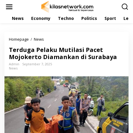
L
e
w
News
Economy
Techno
Politics
Sport
Leis
a
t
i
k
Homepage
/
News
T
e
e
k
Terduga Pelaku Mutilasi Pacet
r
o
d
Mojokerto Diamankan di Surabaya
n
u
t
Admin
September 7, 2025
g
e
News
a
n
P
e
l
a
k
u
M
u
t
i
l