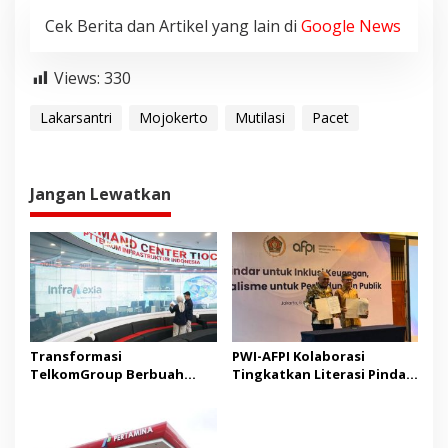
Cek Berita dan Artikel yang lain di
Google News
Views:
330
Lakarsantri
Mojokerto
Mutilasi
Pacet
Jangan Lewatkan
Transformasi
PWI-AFPI Kolaborasi
TelkomGroup Berbuah
Tingkatkan Literasi Pindar,
Positif, InfraNexia
Edukasi Publik Cegah Pinjol
Bukukan Pendapatan Rp7,7
Ilegal
Triliun