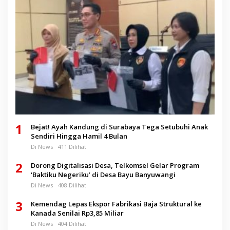
1
Bejat! Ayah Kandung di Surabaya Tega Setubuhi Anak
Sendiri Hingga Hamil 4 Bulan
Di News
411 Dilihat
2
Dorong Digitalisasi Desa, Telkomsel Gelar Program
‘Baktiku Negeriku’ di Desa Bayu Banyuwangi
Di News
408 Dilihat
3
Kemendag Lepas Ekspor Fabrikasi Baja Struktural ke
Kanada Senilai Rp3,85 Miliar
Di News
404 Dilihat