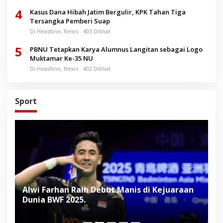
4
Kasus Dana Hibah Jatim Bergulir, KPK Tahan Tiga
Tersangka Pemberi Suap
Di Headline, News
403 Dilihat
5
PBNU Tetapkan Karya Alumnus Langitan sebagai Logo
Muktamar Ke-35 NU
Di Headline, News
402 Dilihat
Sport
Alwi Farhan Raih Debut Manis di Kejuaraan
L
Dunia BWF 2025.
D