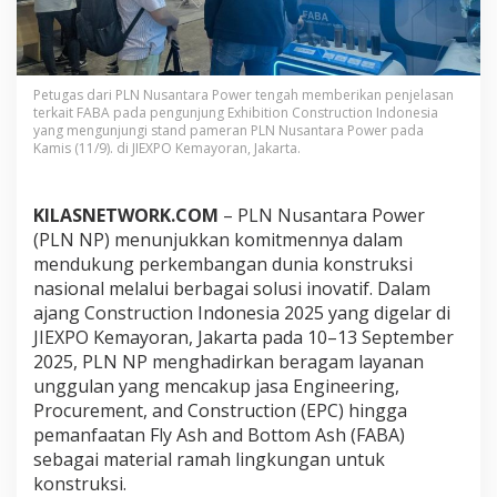
k
s
i
B
e
Petugas dari PLN Nusantara Power tengah memberikan penjelasan
r
terkait FABA pada pengunjung Exhibition Construction Indonesia
k
yang mengunjungi stand pameran PLN Nusantara Power pada
e
Kamis (11/9). di JIEXPO Kemayoran, Jakarta.
l
a
n
KILASNETWORK.COM
– PLN Nusantara Power
j
(PLN NP) menunjukkan komitmennya dalam
u
mendukung perkembangan dunia konstruksi
t
nasional melalui berbagai solusi inovatif. Dalam
a
n
ajang Construction Indonesia 2025 yang digelar di
d
JIEXPO Kemayoran, Jakarta pada 10–13 September
e
2025, PLN NP menghadirkan beragam layanan
n
unggulan yang mencakup jasa Engineering,
g
a
Procurement, and Construction (EPC) hingga
n
pemanfaatan Fly Ash and Bottom Ash (FABA)
E
sebagai material ramah lingkungan untuk
P
konstruksi.
C