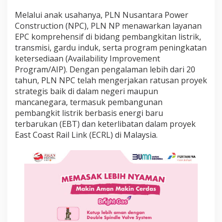
d
a
Melalui anak usahanya, PLN Nusantara Power
n
Construction (NPC), PLN NP menawarkan layanan
F
EPC komprehensif di bidang pembangkitan listrik,
A
transmisi, gardu induk, serta program peningkatan
B
ketersediaan (Availability Improvement
A
d
Program/AIP). Dengan pengalaman lebih dari 20
i
tahun, PLN NPC telah mengerjakan ratusan proyek
C
strategis baik di dalam negeri maupun
o
mancanegara, termasuk pembangunan
n
s
pembangkit listrik berbasis energi baru
t
terbarukan (EBT) dan keterlibatan dalam proyek
r
East Coast Rail Link (ECRL) di Malaysia.
u
c
t
i
o
n
I
n
d
o