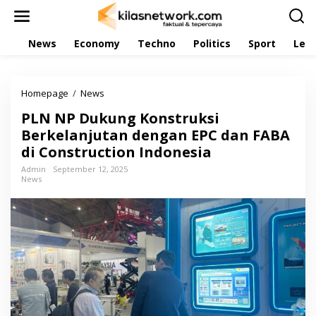
L
e
w
News
Economy
Techno
Politics
Sport
Leis
a
t
i
k
Homepage
/
News
P
e
L
k
PLN NP Dukung Konstruksi
N
o
N
Berkelanjutan dengan EPC dan FABA
n
P
t
di Construction Indonesia
D
e
u
Admin
September 12, 2025
n
News
k
u
n
g
K
o
n
s
t
r
u