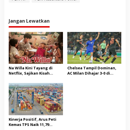
Jangan Lewatkan
Na Willa Kini Tayang di
Chelsea Tampil Dominan,
Netflix, Sajikan Kisah
AC Milan Dihajar 3-0 di
Hangat Masa Kanak-kanak
Indonesia Super Cup 2026
Kinerja Positif, Arus Peti
Kemas TPS Naik 11,79
Persen di Juli 2026