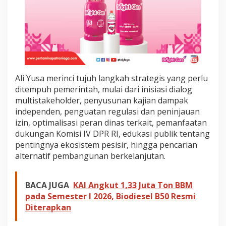
r
o
n
t
L
a
n
d
Ali Yusa merinci tujuh langkah strategis yang perlu
(
S
ditempuh pemerintah, mulai dari inisiasi dialog
W
multistakeholder, penyusunan kajian dampak
L
independen, penguatan regulasi dan peninjauan
)
izin, optimalisasi peran dinas terkait, pemanfaatan
dukungan Komisi IV DPR RI, edukasi publik tentang
pentingnya ekosistem pesisir, hingga pencarian
alternatif pembangunan berkelanjutan.
BACA JUGA
KAI Angkut 1,33 Juta Ton BBM
pada Semester I 2026, Biodiesel B50 Resmi
Diterapkan