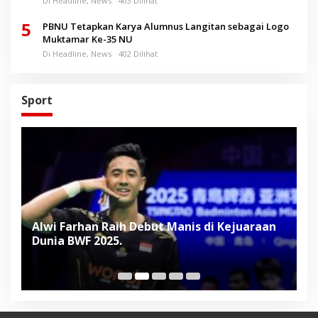
Di Headline, News
403 Dilihat
5
PBNU Tetapkan Karya Alumnus Langitan sebagai Logo
Muktamar Ke-35 NU
Di Headline, News
402 Dilihat
Sport
Alwi Farhan Raih Debut Manis di Kejuaraan
L
Dunia BWF 2025.
D