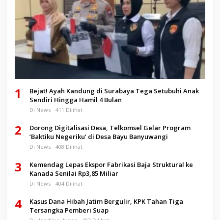
1
Bejat! Ayah Kandung di Surabaya Tega Setubuhi Anak
Sendiri Hingga Hamil 4 Bulan
Di News
411 Dilihat
2
Dorong Digitalisasi Desa, Telkomsel Gelar Program
‘Baktiku Negeriku’ di Desa Bayu Banyuwangi
Di News
408 Dilihat
3
Kemendag Lepas Ekspor Fabrikasi Baja Struktural ke
Kanada Senilai Rp3,85 Miliar
Di News
404 Dilihat
4
Kasus Dana Hibah Jatim Bergulir, KPK Tahan Tiga
Tersangka Pemberi Suap