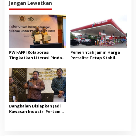
Jangan Lewatkan
PWI-AFPI Kolaborasi
Pemerintah Jamin Harga
Tingkatkan Literasi Pindar,
Pertalite Tetap Stabil
Edukasi Publik Cegah Pinjol
hingga Akhir 2026
Ilegal
Bangkalan Disiapkan Jadi
Kawasan Industri Pertama
di Madura