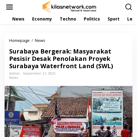
L
e
w
News
Economy
Techno
Politics
Sport
Leis
a
t
i
k
Homepage
/
News
S
e
u
k
Surabaya Bergerak: Masyarakat
r
o
a
Pesisir Desak Penolakan Proyek
n
b
t
Surabaya Waterfront Land (SWL)
a
e
y
Admin
September 21, 2025
n
News
a
B
e
r
g
e
r
a
k
:
M