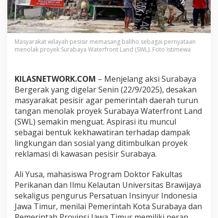
a
s
y
a
r
Masyarakat wilayah pesisir memasang baliho sebagai pernyataan
a
menolak proyek Surabaya Waterfront Land (SWL). Foto Istimewa
k
a
t
KILASNETWORK.COM
– Menjelang aksi Surabaya
P
Bergerak yang digelar Senin (22/9/2025), desakan
e
masyarakat pesisir agar pemerintah daerah turun
s
i
tangan menolak proyek Surabaya Waterfront Land
s
(SWL) semakin menguat. Aspirasi itu muncul
i
sebagai bentuk kekhawatiran terhadap dampak
r
lingkungan dan sosial yang ditimbulkan proyek
D
e
reklamasi di kawasan pesisir Surabaya.
s
a
Ali Yusa, mahasiswa Program Doktor Fakultas
k
Perikanan dan Ilmu Kelautan Universitas Brawijaya
P
sekaligus pengurus Persatuan Insinyur Indonesia
e
n
Jawa Timur, menilai Pemerintah Kota Surabaya dan
o
Pemerintah Provinsi Jawa Timur memiliki peran