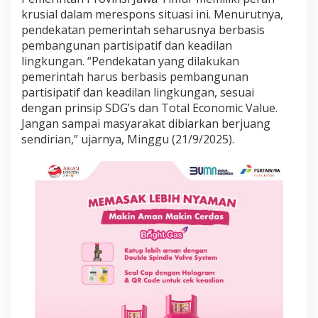
l
krusial dalam merespons situasi ini. Menurutnya,
a
pendekatan pemerintah seharusnya berbasis
k
pembangunan partisipatif dan keadilan
a
n
lingkungan. “Pendekatan yang dilakukan
P
pemerintah harus berbasis pembangunan
r
partisipatif dan keadilan lingkungan, sesuai
o
dengan prinsip SDG’s dan Total Economic Value.
y
e
Jangan sampai masyarakat dibiarkan berjuang
k
sendirian,” ujarnya, Minggu (21/9/2025).
S
u
r
a
b
a
y
a
W
a
t
e
r
f