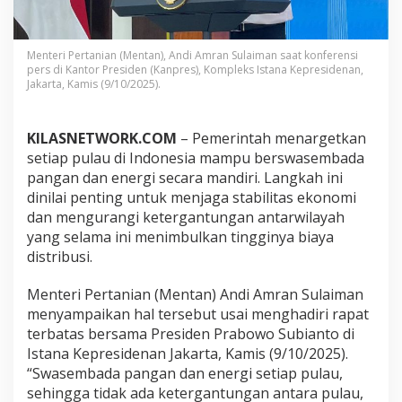
n
S
w
a
Menteri Pertanian (Mentan), Andi Amran Sulaiman saat konferensi
pers di Kantor Presiden (Kanpres), Kompleks Istana Kepresidenan,
s
Jakarta, Kamis (9/10/2025).
e
m
b
a
KILASNETWORK.COM
– Pemerintah menargetkan
d
setiap pulau di Indonesia mampu berswasembada
a
pangan dan energi secara mandiri. Langkah ini
P
dinilai penting untuk menjaga stabilitas ekonomi
a
dan mengurangi ketergantungan antarwilayah
n
g
yang selama ini menimbulkan tingginya biaya
a
distribusi.
n
d
Menteri Pertanian (Mentan) Andi Amran Sulaiman
a
menyampaikan hal tersebut usai menghadiri rapat
n
E
terbatas bersama Presiden Prabowo Subianto di
n
Istana Kepresidenan Jakarta, Kamis (9/10/2025).
e
“Swasembada pangan dan energi setiap pulau,
r
sehingga tidak ada ketergantungan antara pulau,
g