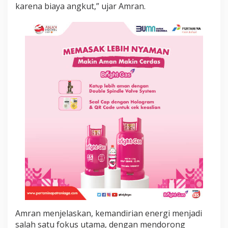
i
karena biaya angkut,” ujar Amran.
d
i
S
e
t
i
a
p
P
u
l
a
u
Amran menjelaskan, kemandirian energi menjadi
salah satu fokus utama, dengan mendorong