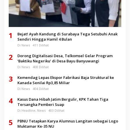
1
Bejat! Ayah Kandung di Surabaya Tega Setubuhi Anak
Sendiri Hingga Hamil 4 Bulan
Di News
411 Dilihat
2
Dorong Digitalisasi Desa, Telkomsel Gelar Program
‘Baktiku Negeriku’ di Desa Bayu Banyuwangi
Di News
408 Dilihat
3
Kemendag Lepas Ekspor Fabrikasi Baja Struktural ke
Kanada Senilai Rp3,85 Miliar
Di News
404 Dilihat
4
Kasus Dana Hibah Jatim Bergulir, KPK Tahan Tiga
Tersangka Pemberi Suap
Di Headline, News
403 Dilihat
5
PBNU Tetapkan Karya Alumnus Langitan sebagai Logo
Muktamar Ke-35 NU