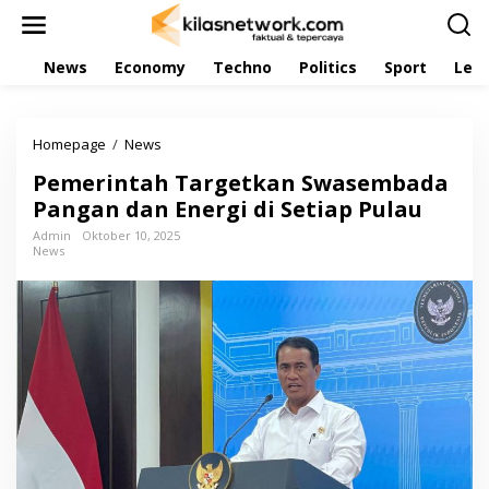
L
e
w
News
Economy
Techno
Politics
Sport
Leis
a
t
i
k
Homepage
/
News
P
e
e
k
Pemerintah Targetkan Swasembada
m
o
e
Pangan dan Energi di Setiap Pulau
n
r
t
Admin
Oktober 10, 2025
i
e
News
n
n
t
a
h
T
a
r
g
e
t
k
a