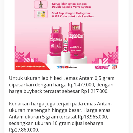
l
R
p
2
,
8
4
3
J
u
t
a
Untuk ukuran lebih kecil, emas Antam 0,5 gram
dipasarkan dengan harga Rp1.477.000, dengan
harga buyback tercatat sebesar Rp1.217.000.
Kenaikan harga juga terjadi pada emas Antam
ukuran menengah hingga besar. Harga emas
Antam ukuran 5 gram tercatat Rp13.965.000,
sedangkan ukuran 10 gram dijual seharga
Rp27.869.000.