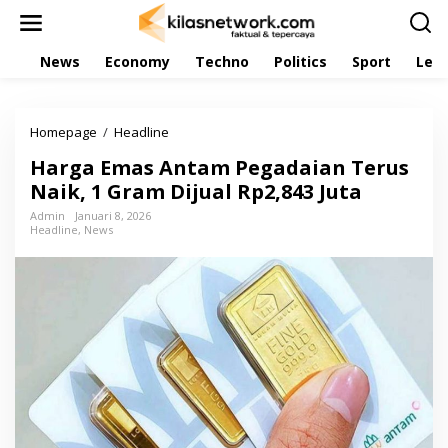
L
e
w
News
Economy
Techno
Politics
Sport
Leis
a
t
i
k
Homepage
/
Headline
H
e
a
k
Harga Emas Antam Pegadaian Terus
r
o
g
Naik, 1 Gram Dijual Rp2,843 Juta
n
a
t
Admin
Januari 8, 2026
E
e
Headline
,
News
m
n
a
s
A
n
t
a
m
P
e
g
a