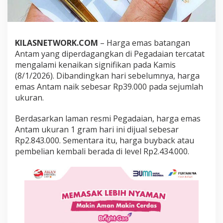
d
a
i
a
n
KILASNETWORK.COM
– Harga emas batangan
T
Antam yang diperdagangkan di Pegadaian tercatat
e
mengalami kenaikan signifikan pada Kamis
r
(8/1/2026). Dibandingkan hari sebelumnya, harga
u
s
emas Antam naik sebesar Rp39.000 pada sejumlah
N
ukuran.
a
i
Berdasarkan laman resmi Pegadaian, harga emas
k
Antam ukuran 1 gram hari ini dijual sebesar
,
1
Rp2.843.000. Sementara itu, harga buyback atau
G
pembelian kembali berada di level Rp2.434.000.
r
a
m
D
i
j
u
a