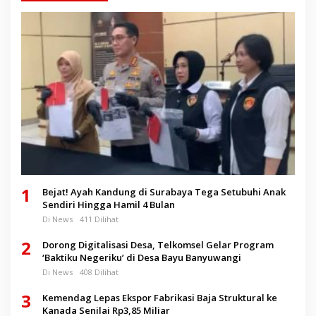
1
Bejat! Ayah Kandung di Surabaya Tega Setubuhi Anak
Sendiri Hingga Hamil 4 Bulan
Di News
411 Dilihat
2
Dorong Digitalisasi Desa, Telkomsel Gelar Program
‘Baktiku Negeriku’ di Desa Bayu Banyuwangi
Di News
408 Dilihat
3
Kemendag Lepas Ekspor Fabrikasi Baja Struktural ke
Kanada Senilai Rp3,85 Miliar