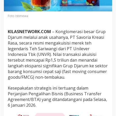
i
h
T
e
Foto Istimewa
h
S
a
KILASNETWORK.COM
– Konglomerasi besar Grup
r
Djarum melalui anak usahanya, PT Savoria Kreasi
i
Rasa, secara resmi mengakuisisi merek teh
w
legendaris Teh Sariwangi dari PT Unilever
a
n
Indonesia Tbk (UNVR). Nilai transaksi akuisisi
g
tersebut mencapai Rp1,5 triliun dan menandai
i
langkah ekspansi signifikan Grup Djarum ke sektor
d
barang konsumsi cepat saji (fast moving consumer
e
n
goods/FMCG) non-tembakau.
g
a
Kesepakatan strategis ini tertuang dalam
n
Perjanjian Pengalihan Bisnis (Business Transfer
N
Agreement/BTA) yang ditandatangani pada Selasa,
i
l
6 Januari 2026.
a
i