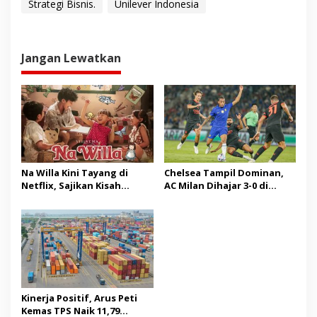
Strategi Bisnis.
Unilever Indonesia
Jangan Lewatkan
Na Willa Kini Tayang di
Chelsea Tampil Dominan,
Netflix, Sajikan Kisah
AC Milan Dihajar 3-0 di
Hangat Masa Kanak-kanak
Indonesia Super Cup 2026
Kinerja Positif, Arus Peti
Kemas TPS Naik 11,79