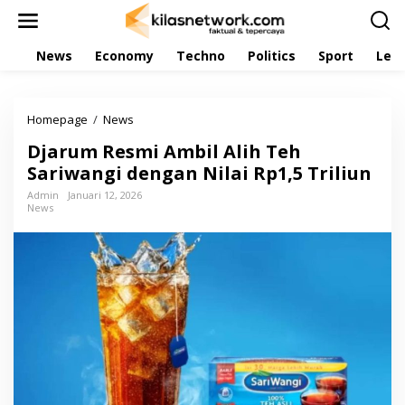
L
e
w
News
Economy
Techno
Politics
Sport
Leis
a
t
i
k
Homepage
/
News
D
e
j
k
Djarum Resmi Ambil Alih Teh
a
o
r
Sariwangi dengan Nilai Rp1,5 Triliun
n
u
t
Admin
Januari 12, 2026
m
e
News
R
n
e
s
m
i
A
m
b
i
l
A
l