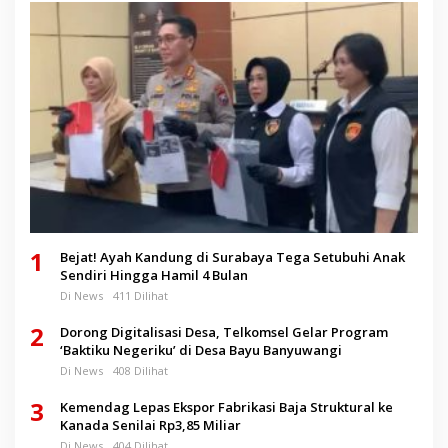
1
Bejat! Ayah Kandung di Surabaya Tega Setubuhi Anak
Sendiri Hingga Hamil 4 Bulan
Di News
411 Dilihat
2
Dorong Digitalisasi Desa, Telkomsel Gelar Program
‘Baktiku Negeriku’ di Desa Bayu Banyuwangi
Di News
408 Dilihat
3
Kemendag Lepas Ekspor Fabrikasi Baja Struktural ke
Kanada Senilai Rp3,85 Miliar
Di News
404 Dilihat