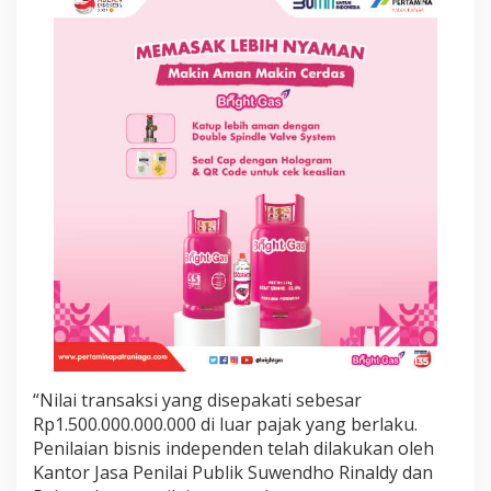
R
p
1
,
5
T
r
i
l
i
u
n
“Nilai transaksi yang disepakati sebesar
Rp1.500.000.000.000 di luar pajak yang berlaku.
Penilaian bisnis independen telah dilakukan oleh
Kantor Jasa Penilai Publik Suwendho Rinaldy dan