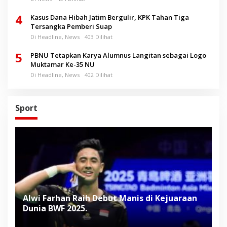
4
Kasus Dana Hibah Jatim Bergulir, KPK Tahan Tiga
Tersangka Pemberi Suap
Di Headline, News
403 Dilihat
5
PBNU Tetapkan Karya Alumnus Langitan sebagai Logo
Muktamar Ke-35 NU
Di Headline, News
402 Dilihat
Sport
Alwi Farhan Raih Debut Manis di Kejuaraan
L
Dunia BWF 2025.
D