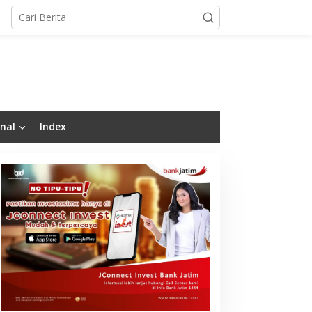
nal
Index