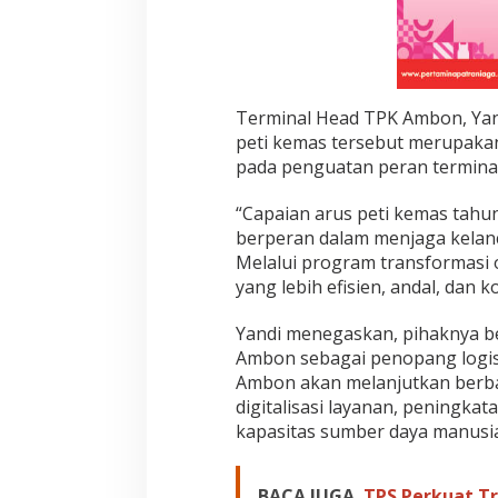
Terminal Head TPK Ambon, Yan
peti kemas tersebut merupakan
pada penguatan peran terminal 
“Capaian arus peti kemas ta
berperan dalam menjaga kelanca
Melalui program transformasi 
yang lebih efisien, andal, dan ko
Yandi menegaskan, pihaknya 
Ambon sebagai penopang logist
Ambon akan melanjutkan berba
digitalisasi layanan, peningka
kapasitas sumber daya manusia
BACA JUGA
TPS Perkuat T