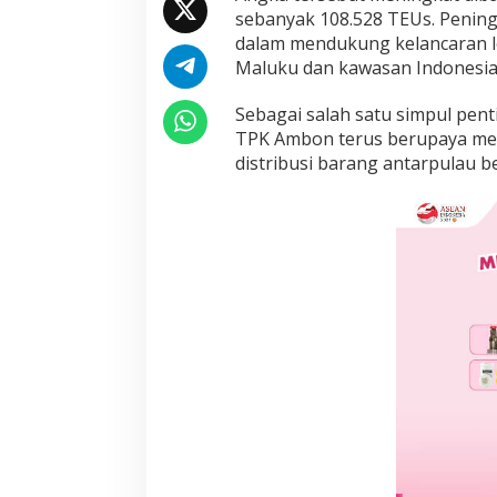
E
sebanyak 108.528 TEUs. Penin
U
dalam mendukung kelancaran lo
s
Maluku dan kawasan Indonesia
S
e
Sebagai salah satu simpul penti
p
a
TPK Ambon terus berupaya me
n
distribusi barang antarpulau be
j
a
n
g
2
0
2
5