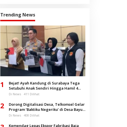
Trending News
1
Bejat! Ayah Kandung di Surabaya Tega
Setubuhi Anak Sendiri Hingga Hamil 4
Bulan
Di News
411 Dilihat
2
Dorong Digitalisasi Desa, Telkomsel Gelar
Program ‘Baktiku Negeriku’ di Desa Bayu
Banyuwangi
Di News
408 Dilihat
3
Kemendag Lepas Ekspor Fabrikasi Baja