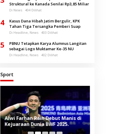
Struktural ke Kanada Senilai Rp3,85 Miliar
Di News
404 Dilihat
4
Kasus Dana Hibah Jatim Bergulir, KPK
Tahan Tiga Tersangka Pemberi Suap
Di Headline, News
403 Dilihat
5
PBNU Tetapkan Karya Alumnus Langitan
sebagai Logo Muktamar Ke-35 NU
Di Headline, News
402 Dilihat
Sport
Alwi Farhan Raih Debut Manis di
Liverpool Panas
Kejuaraan Dunia BWF 2025.
Baru, Raih Dua
Beruntun di Pr