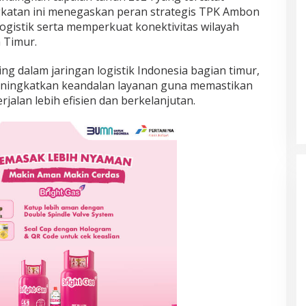
gkatan ini menegaskan peran strategis TPK Ambon
gistik serta memperkuat konektivitas wilayah
 Timur.
ng dalam jaringan logistik Indonesia bagian timur,
ningkatkan keandalan layanan guna memastikan
rjalan lebih efisien dan berkelanjutan.
Prancis Amankan Tiket Semifinal
Piala Dunia 2026 Usai Taklukkan
Maroko