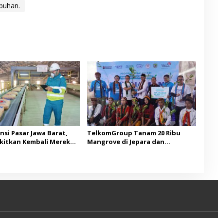
buhan.
nsi Pasar Jawa Barat,
TelkomGroup Tanam 20 Ribu
kitkan Kembali Merek
Mangrove di Jepara dan
is Semen Kujang
Manggarai Barat