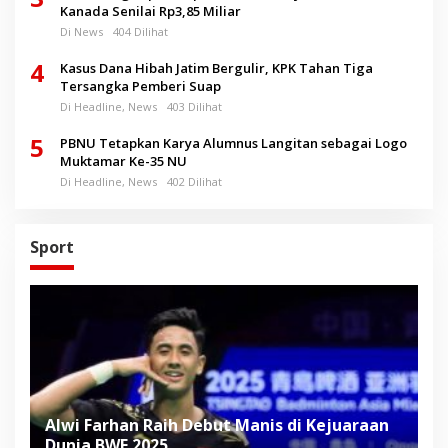
Kanada Senilai Rp3,85 Miliar
Di News
404 Dilihat
4
Kasus Dana Hibah Jatim Bergulir, KPK Tahan Tiga
Tersangka Pemberi Suap
Di Headline, News
403 Dilihat
5
PBNU Tetapkan Karya Alumnus Langitan sebagai Logo
Muktamar Ke-35 NU
Di Headline, News
402 Dilihat
Sport
Alwi Farhan Raih Debut Manis di Kejuaraan
L
Dunia BWF 2025.
D