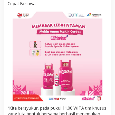
0
Cepat Bosowa.
0
d
i
G
u
n
u
n
g
B
u
l
u
s
a
r
a
u
n
g
“Kita bersyukur, pada pukul 11.00 WITA tim khusus
yang kita bentuk bersama berhasil menemukan