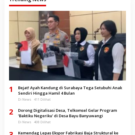
1
Bejat! Ayah Kandung di Surabaya Tega Setubuhi Anak
Sendiri Hingga Hamil 4 Bulan
Di News
411 Dilihat
2
Dorong Digitalisasi Desa, Telkomsel Gelar Program
‘Baktiku Negeriku’ di Desa Bayu Banyuwangi
Di News
408 Dilihat
3
Kemendag Lepas Ekspor Fabrikasi Baja Struktural ke