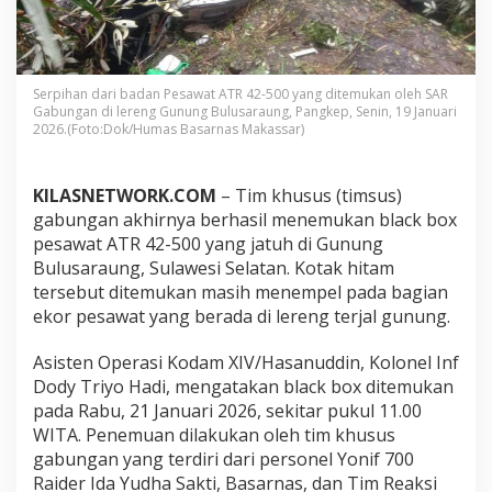
k
a
n
B
l
Serpihan dari badan Pesawat ATR 42-500 yang ditemukan oleh SAR
a
Gabungan di lereng Gunung Bulusaraung, Pangkep, Senin, 19 Januari
c
2026.(Foto:Dok/Humas Basarnas Makassar)
k
B
o
KILASNETWORK.COM
– Tim khusus (timsus)
x
gabungan akhirnya berhasil menemukan black box
P
pesawat ATR 42-500 yang jatuh di Gunung
e
s
Bulusaraung, Sulawesi Selatan. Kotak hitam
a
tersebut ditemukan masih menempel pada bagian
w
ekor pesawat yang berada di lereng terjal gunung.
a
t
Asisten Operasi Kodam XIV/Hasanuddin, Kolonel Inf
A
T
Dody Triyo Hadi, mengatakan black box ditemukan
R
pada Rabu, 21 Januari 2026, sekitar pukul 11.00
4
WITA. Penemuan dilakukan oleh tim khusus
2
gabungan yang terdiri dari personel Yonif 700
-
Raider Ida Yudha Sakti, Basarnas, dan Tim Reaksi
5