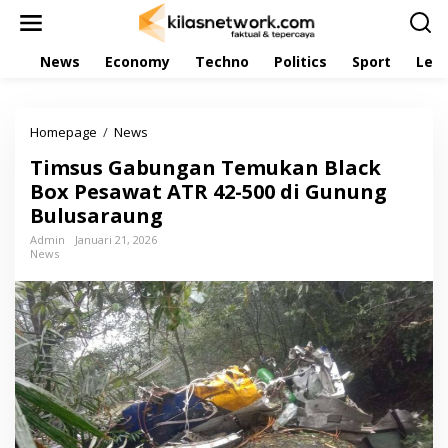
L
e
w
News
Economy
Techno
Politics
Sport
Leis
a
t
i
k
Homepage
/
News
T
e
i
k
Timsus Gabungan Temukan Black
m
o
s
Box Pesawat ATR 42-500 di Gunung
n
u
t
Bulusaraung
s
e
G
Admin
Januari 21, 2026
n
News
a
b
u
n
g
a
n
T
e
m
u