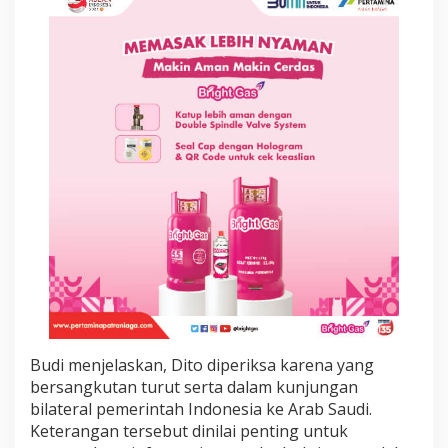
u
p
s
i
K
u
o
t
a
H
a
j
i
Budi menjelaskan, Dito diperiksa karena yang
bersangkutan turut serta dalam kunjungan
bilateral pemerintah Indonesia ke Arab Saudi.
Keterangan tersebut dinilai penting untuk