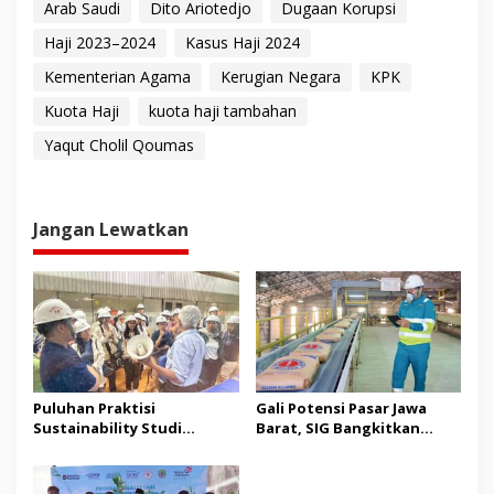
Arab Saudi
Dito Ariotedjo
Dugaan Korupsi
Haji 2023–2024
Kasus Haji 2024
Kementerian Agama
Kerugian Negara
KPK
Kuota Haji
kuota haji tambahan
Yaqut Cholil Qoumas
Jangan Lewatkan
Puluhan Praktisi
Gali Potensi Pasar Jawa
Sustainability Studi
Barat, SIG Bangkitkan
Banding ke Bogasari,
Kembali Merek Legendaris
Pelajari Praktik Industri
Semen Kujang
Hijau