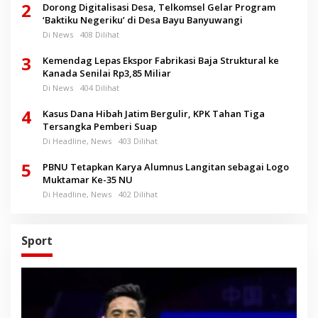
2
Dorong Digitalisasi Desa, Telkomsel Gelar Program
‘Baktiku Negeriku’ di Desa Bayu Banyuwangi
Di News
408 Dilihat
3
Kemendag Lepas Ekspor Fabrikasi Baja Struktural ke
Kanada Senilai Rp3,85 Miliar
Di News
404 Dilihat
4
Kasus Dana Hibah Jatim Bergulir, KPK Tahan Tiga
Tersangka Pemberi Suap
Di Headline, News
403 Dilihat
5
PBNU Tetapkan Karya Alumnus Langitan sebagai Logo
Muktamar Ke-35 NU
Di Headline, News
402 Dilihat
Sport