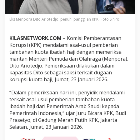
i
t
o
A
Eks Menpora Dito Ariotedjo, penuhi panggilan KPK (Foto SinPo)
r
i
o
KILASNETWORK.COM
– Komisi Pemberantasan
t
Korupsi (KPK) mendalami asal-usul pemberian
e
tambahan kuota ibadah haji dengan memeriksa
d
mantan Menteri Pemuda dan Olahraga (Menpora),
j
o
Dito Ariotedjo. Pemeriksaan dilakukan dalam
S
kapasitas Dito sebagai saksi terkait dugaan
o
korupsi kuota haji, Jumat, 23 Januari 2026.
a
l
“Dalam pemeriksaan hari ini, penyidik mendalami
D
u
terkait asal-usul pemberian tambahan kuota
g
ibadah haji dari Pemerintah Arab Saudi kepada
a
Pemerintah Indonesia,” ujar Juru Bicara KPK, Budi
a
Prasetyo, di Gedung Merah Putih KPK, Jakarta
n
K
Selatan, Jumat, 23 Januari 2026.
o
r