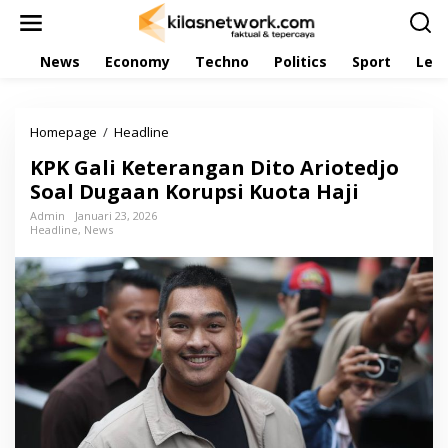
L
e
w
News
Economy
Techno
Politics
Sport
Leis
a
t
i
k
Homepage
/
Headline
K
e
P
k
KPK Gali Keterangan Dito Ariotedjo
K
o
G
Soal Dugaan Korupsi Kuota Haji
n
a
t
Admin
Januari 23, 2026
l
e
Headline
,
News
i
n
K
e
t
e
r
a
n
g
a
n
D