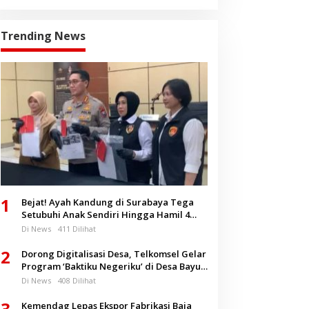
Trending News
1
Bejat! Ayah Kandung di Surabaya Tega
Setubuhi Anak Sendiri Hingga Hamil 4
Bulan
Di News
411 Dilihat
2
Dorong Digitalisasi Desa, Telkomsel Gelar
Program ‘Baktiku Negeriku’ di Desa Bayu
Banyuwangi
Di News
408 Dilihat
3
Kemendag Lepas Ekspor Fabrikasi Baja