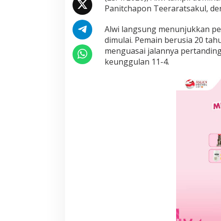
e
Panitchapon Teeraratsakul, de
l
a
Alwi langsung menunjukkan per
r
dimulai. Pemain berusia 20 ta
I
menguasai jalannya pertandin
n
d
keunggulan 11-4.
o
n
e
s
i
a
M
a
s
t
e
r
s
2
0
2
6