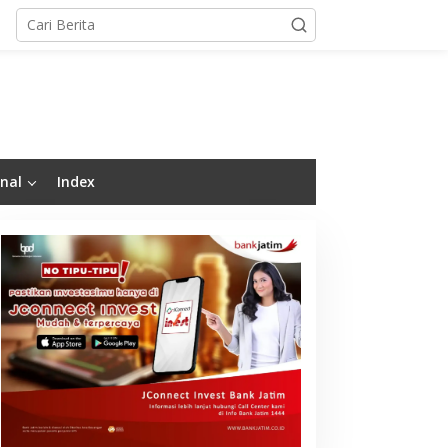
nal
Index