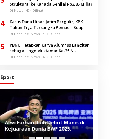
Struktural ke Kanada Senilai Rp3,85 Miliar
Di News
404 Dilihat
4
Kasus Dana Hibah Jatim Bergulir, KPK
Tahan Tiga Tersangka Pemberi Suap
Di Headline, News
403 Dilihat
5
PBNU Tetapkan Karya Alumnus Langitan
sebagai Logo Muktamar Ke-35 NU
Di Headline, News
402 Dilihat
Sport
Alwi Farhan Raih Debut Manis di
Liverpool Panas
Kejuaraan Dunia BWF 2025.
Baru, Raih Dua
Beruntun di Pr