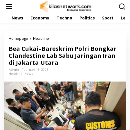
L
e
w
News
Economy
Techno
Politics
Sport
Leis
a
t
i
k
Homepage
/
Headline
B
e
e
k
Bea Cukai–Bareskrim Polri Bongkar
a
o
C
Clandestine Lab Sabu Jaringan Iran
n
u
t
di Jakarta Utara
k
e
a
Admin
Februari 18, 2026
n
Headline
,
News
i
–
B
a
r
e
s
k
r
i
m