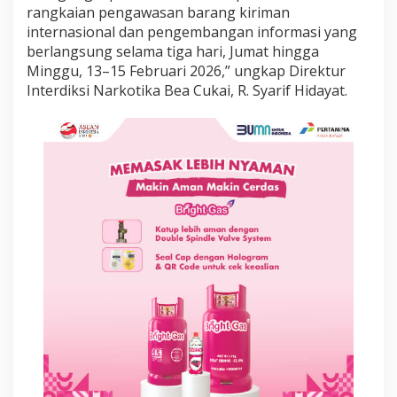
b
rangkaian pengawasan barang kiriman
S
internasional dan pengembangan informasi yang
a
berlangsung selama tiga hari, Jumat hingga
b
Minggu, 13–15 Februari 2026,” ungkap Direktur
u
J
Interdiksi Narkotika Bea Cukai, R. Syarif Hidayat.
a
r
i
n
g
a
n
I
r
a
n
d
i
J
a
k
a
r
t