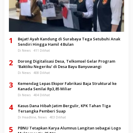
1
Bejat! Ayah Kandung di Surabaya Tega Setubuhi Anak
Sendiri Hingga Hamil 4 Bulan
Di News
411 Dilihat
2
Dorong Digitalisasi Desa, Telkomsel Gelar Program
‘Baktiku Negeriku’ di Desa Bayu Banyuwangi
Di News
408 Dilihat
3
Kemendag Lepas Ekspor Fabrikasi Baja Struktural ke
Kanada Senilai Rp3,85 Miliar
Di News
404 Dilihat
4
Kasus Dana Hibah Jatim Bergulir, KPK Tahan Tiga
Tersangka Pemberi Suap
Di Headline, News
403 Dilihat
5
PBNU Tetapkan Karya Alumnus Langitan sebagai Logo