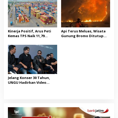
Kinerja Positif, Arus Peti
Api Terus Meluas, Wisata
Kemas TPS Naik 11,79
Gunung Bromo Ditutup
Persen di Juli 2026
Mulai Sabtu Malam
Jelang Konser 30 Tahun,
UNGU Hadirkan Video
Musik “Utara-Selatan”