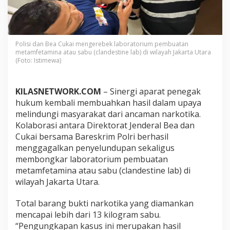
P
o
l
r
i
Polisi dan Bea Cukai mengerebek laboratorium pembuatan
B
metamfetamina atau sabu (clandestine lab) di wilayah Jakarta Utara
o
(Foto: Istimewa)
n
g
k
KILASNETWORK.COM
– Sinergi aparat penegak
a
hukum kembali membuahkan hasil dalam upaya
r
melindungi masyarakat dari ancaman narkotika.
C
l
Kolaborasi antara Direktorat Jenderal Bea dan
a
Cukai bersama Bareskrim Polri berhasil
n
menggagalkan penyelundupan sekaligus
d
membongkar laboratorium pembuatan
e
metamfetamina atau sabu (clandestine lab) di
s
t
wilayah Jakarta Utara.
i
n
Total barang bukti narkotika yang diamankan
e
mencapai lebih dari 13 kilogram sabu.
L
“Pengungkapan kasus ini merupakan hasil
a