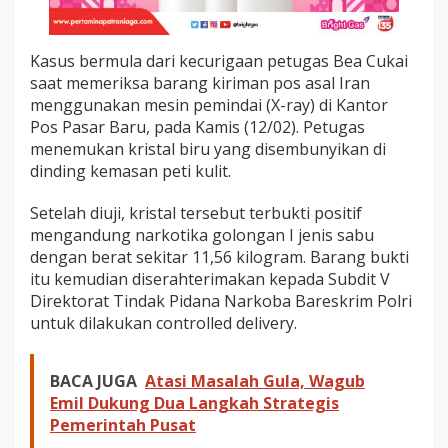
a
U
t
Kasus bermula dari kecurigaan petugas Bea Cukai
a
saat memeriksa barang kiriman pos asal Iran
r
a
menggunakan mesin pemindai (X-ray) di Kantor
Pos Pasar Baru, pada Kamis (12/02). Petugas
menemukan kristal biru yang disembunyikan di
dinding kemasan peti kulit.
Setelah diuji, kristal tersebut terbukti positif
mengandung narkotika golongan I jenis sabu
dengan berat sekitar 11,56 kilogram. Barang bukti
itu kemudian diserahterimakan kepada Subdit V
Direktorat Tindak Pidana Narkoba Bareskrim Polri
untuk dilakukan controlled delivery.
BACA JUGA
Atasi Masalah Gula, Wagub
Emil Dukung Dua Langkah Strategis
Pemerintah Pusat