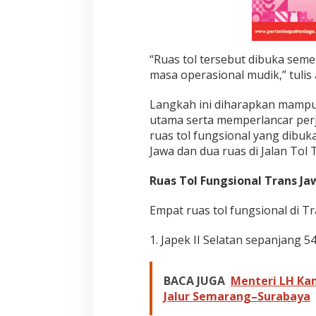
i
s
S
a
“Ruas tol tersebut dibuka seme
a
masa operasional mudik,” tulis
t
L
e
Langkah ini diharapkan mampu m
b
utama serta memperlancar per
a
ruas tol fungsional yang dibuka
r
Jawa dan dua ruas di Jalan Tol
a
n
Ruas Tol Fungsional Trans Ja
Empat ruas tol fungsional di Tr
1. Japek II Selatan sepanjang 54
BACA JUGA
Menteri LH Ka
Jalur Semarang–Surabaya