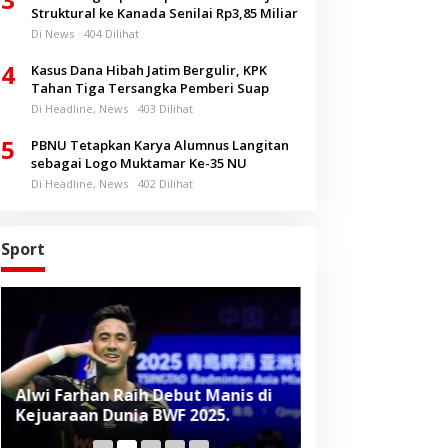
Struktural ke Kanada Senilai Rp3,85 Miliar
Di News
404 Dilihat
4
Kasus Dana Hibah Jatim Bergulir, KPK
Tahan Tiga Tersangka Pemberi Suap
Di Headline, News
403 Dilihat
5
PBNU Tetapkan Karya Alumnus Langitan
sebagai Logo Muktamar Ke-35 NU
Di Headline, News
402 Dilihat
Sport
Alwi Farhan Raih Debut Manis di
Liverpool Panas
Kejuaraan Dunia BWF 2025.
Baru, Raih Dua
Beruntun di Pr