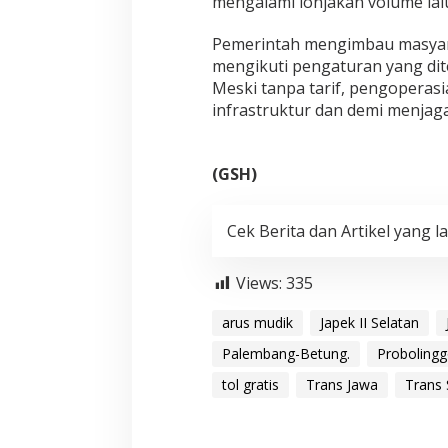
mengalami lonjakan volume lalu
Pemerintah mengimbau masyara
mengikuti pengaturan yang dit
Meski tanpa tarif, pengoperasi
infrastruktur dan demi menjag
(GSH)
Cek Berita dan Artikel yang la
Views:
335
arus mudik
Japek II Selatan
Palembang-Betung.
Proboling
tol gratis
Trans Jawa
Trans