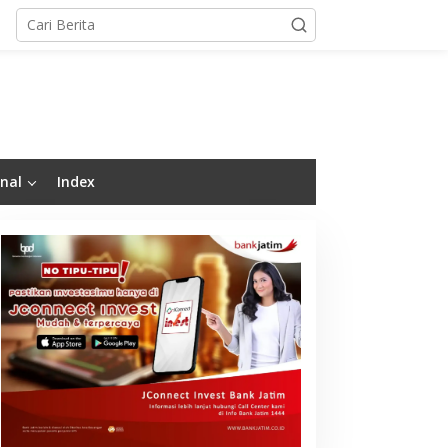
nal
Index