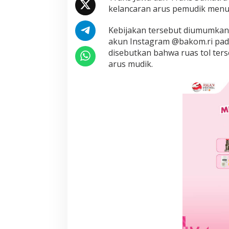
u
kelancaran arus pemudik men
n
g
Kebijakan tersebut diumumkan
s
akun Instagram @bakom.ri pad
i
disebutkan bahwa ruas tol ters
o
n
arus mudik.
a
l
B
i
s
a
D
i
l
e
w
a
t
i
G
r
a
t