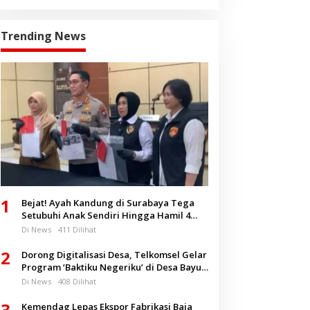
Trending News
1
Bejat! Ayah Kandung di Surabaya Tega
Setubuhi Anak Sendiri Hingga Hamil 4
Bulan
Di News
411 Dilihat
2
Dorong Digitalisasi Desa, Telkomsel Gelar
Program ‘Baktiku Negeriku’ di Desa Bayu
Banyuwangi
Di News
408 Dilihat
3
Kemendag Lepas Ekspor Fabrikasi Baja