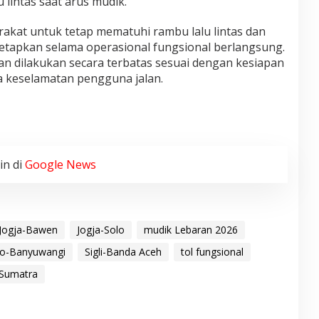
 lintas saat arus mudik.
kat untuk tetap mematuhi rambu lalu lintas dan
etapkan selama operasional fungsional berlangsung.
an dilakukan secara terbatas sesuai dengan kesiapan
a keselamatan pengguna jalan.
in di
Google News
Jogja-Bawen
Jogja-Solo
mudik Lebaran 2026
go-Banyuwangi
Sigli-Banda Aceh
tol fungsional
 Sumatra