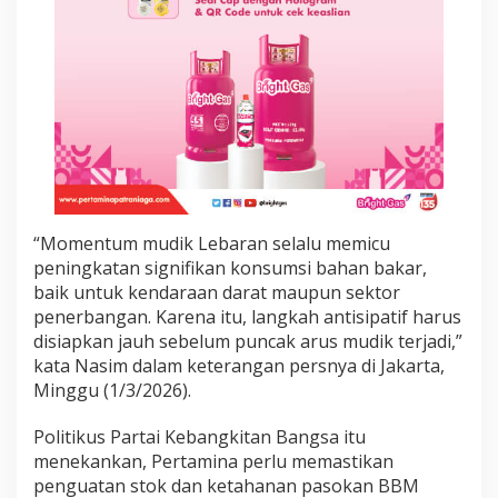
n
g
L
e
b
a
r
a
n
2
0
2
“Momentum mudik Lebaran selalu memicu
6
peningkatan signifikan konsumsi bahan bakar,
baik untuk kendaraan darat maupun sektor
penerbangan. Karena itu, langkah antisipatif harus
disiapkan jauh sebelum puncak arus mudik terjadi,”
kata Nasim dalam keterangan persnya di Jakarta,
Minggu (1/3/2026).
Politikus Partai Kebangkitan Bangsa itu
menekankan, Pertamina perlu memastikan
penguatan stok dan ketahanan pasokan BBM