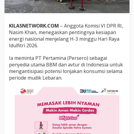
e
s
i
a
p
KILASNETWORK.COM
– Anggota Komisi VI DPR RI,
a
Nasim Khan, menegaskan pentingnya kesiapan
n
energi nasional menjelang H-3 minggu Hari Raya
E
Idulfitri 2026.
n
e
r
Ia meminta PT Pertamina (Persero) sebagai
g
penyedia utama BBM dan avtur di Indonesia untuk
i
mengantisipasi potensi lonjakan konsumsi selama
N
periode mudik Lebaran.
a
s
i
o
n
a
l
J
e
l
a