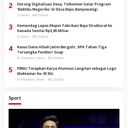
2
Dorong Digitalisasi Desa, Telkomsel Gelar Program
‘Baktiku Negeriku’ di Desa Bayu Banyuwangi
Di News
408 Dilihat
3
Kemendag Lepas Ekspor Fabrikasi Baja Struktural ke
Kanada Senilai Rp3,85 Miliar
Di News
404 Dilihat
4
Kasus Dana Hibah Jatim Bergulir, KPK Tahan Tiga
Tersangka Pemberi Suap
Di Headline, News
403 Dilihat
5
PBNU Tetapkan Karya Alumnus Langitan sebagai Logo
Muktamar Ke-35 NU
Di Headline, News
402 Dilihat
Sport