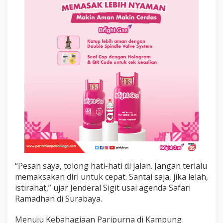
m
a
k
a
n
K
e
s
e
l
a
m
a
t
a
n
a
g
“Pesan saya, tolong hati-hati di jalan. Jangan terlalu
a
r
memaksakan diri untuk cepat. Santai saja, jika lelah,
L
istirahat,” ujar Jenderal Sigit usai agenda Safari
e
Ramadhan di Surabaya.
b
a
Menuju Kebahagiaan Paripurna di Kampung
r