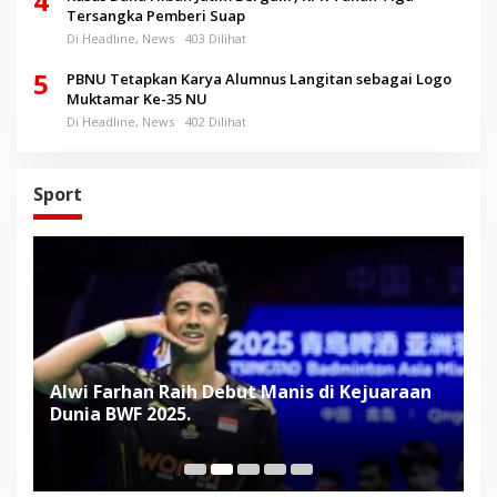
4
Tersangka Pemberi Suap
Di Headline, News
403 Dilihat
5
PBNU Tetapkan Karya Alumnus Langitan sebagai Logo
Muktamar Ke-35 NU
Di Headline, News
402 Dilihat
Sport
Alwi Farhan Raih Debut Manis di Kejuaraan
L
Dunia BWF 2025.
D