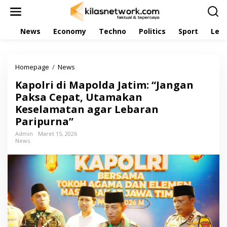
L
e
w
News
Economy
Techno
Politics
Sport
Leis
a
t
i
k
Homepage
/
News
K
e
a
k
Kapolri di Mapolda Jatim: “Jangan
p
o
o
Paksa Cepat, Utamakan
n
l
t
Keselamatan agar Lebaran
r
e
Paripurna”
i
n
d
Admin
Maret 15, 2026
i
News
M
a
p
o
l
d
a
J
a