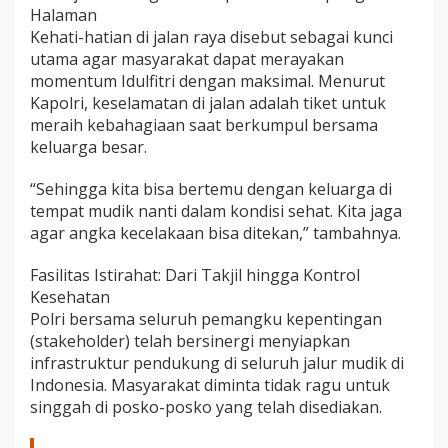
a
Halaman
n
Kehati-hatian di jalan raya disebut sebagai kunci
P
utama agar masyarakat dapat merayakan
a
momentum Idulfitri dengan maksimal. Menurut
r
Kapolri, keselamatan di jalan adalah tiket untuk
i
p
meraih kebahagiaan saat berkumpul bersama
u
keluarga besar.
r
n
“Sehingga kita bisa bertemu dengan keluarga di
a
tempat mudik nanti dalam kondisi sehat. Kita jaga
"
agar angka kecelakaan bisa ditekan,” tambahnya.
Fasilitas Istirahat: Dari Takjil hingga Kontrol
Kesehatan
Polri bersama seluruh pemangku kepentingan
(stakeholder) telah bersinergi menyiapkan
infrastruktur pendukung di seluruh jalur mudik di
Indonesia. Masyarakat diminta tidak ragu untuk
singgah di posko-posko yang telah disediakan.