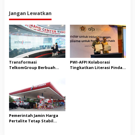
Jangan Lewatkan
Transformasi
PWI-AFPI Kolaborasi
TelkomGroup Berbuah
Tingkatkan Literasi Pindar,
Positif, InfraNexia
Edukasi Publik Cegah Pinjol
Bukukan Pendapatan Rp7,7
Ilegal
Triliun
Pemerintah Jamin Harga
Pertalite Tetap Stabil
hingga Akhir 2026