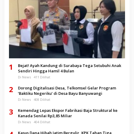
1
Bejat! Ayah Kandung di Surabaya Tega Setubuhi Anak
Sendiri Hingga Hamil 4 Bulan
Di News
411 Dilihat
2
Dorong Digitalisasi Desa, Telkomsel Gelar Program
‘Baktiku Negeriku’ di Desa Bayu Banyuwangi
Di News
408 Dilihat
3
Kemendag Lepas Ekspor Fabrikasi Baja Struktural ke
Kanada Senilai Rp3,85 Miliar
Di News
404 Dilihat
Kasus Dana Hibah Jatim Bergulir, KPK Tahan Tiga