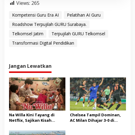
Views:
265
Kompetensi Guru Era AI
Pelatihan AI Guru
Roadshow Terpujilah GURU Surabaya.
Telkomsel Jatim
Terpujilah GURU Telkomsel
Transformasi Digital Pendidikan
Jangan Lewatkan
Na Willa Kini Tayang di
Chelsea Tampil Dominan,
Netflix, Sajikan Kisah
AC Milan Dihajar 3-0 di
Hangat Masa Kanak-kanak
Indonesia Super Cup 2026