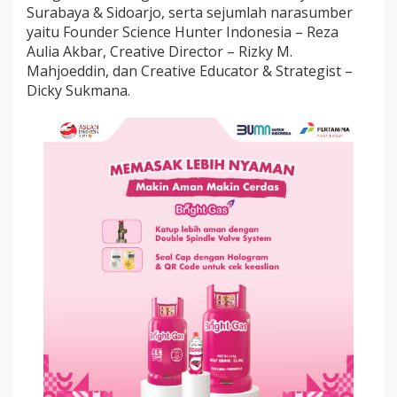
S
Surabaya & Sidoarjo, serta sejumlah narasumber
u
yaitu Founder Science Hunter Indonesia – Reza
r
Aulia Akbar, Creative Director – Rizky M.
a
Mahjoeddin, dan Creative Educator & Strategist –
b
a
Dicky Sukmana.
y
a
B
e
k
a
l
i
G
u
r
u
d
e
n
g
a
n
P