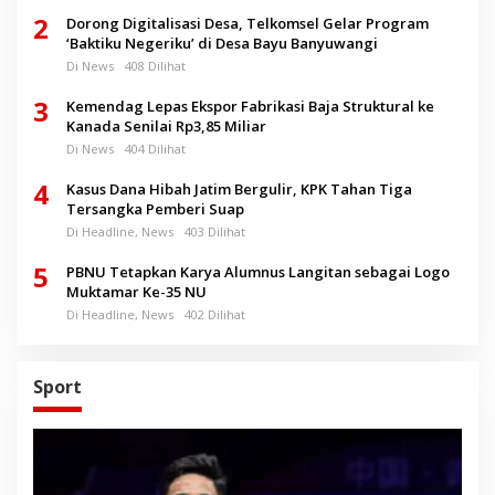
2
Dorong Digitalisasi Desa, Telkomsel Gelar Program
‘Baktiku Negeriku’ di Desa Bayu Banyuwangi
Di News
408 Dilihat
3
Kemendag Lepas Ekspor Fabrikasi Baja Struktural ke
Kanada Senilai Rp3,85 Miliar
Di News
404 Dilihat
4
Kasus Dana Hibah Jatim Bergulir, KPK Tahan Tiga
Tersangka Pemberi Suap
Di Headline, News
403 Dilihat
5
PBNU Tetapkan Karya Alumnus Langitan sebagai Logo
Muktamar Ke-35 NU
Di Headline, News
402 Dilihat
Sport