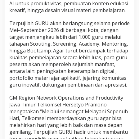
AI untuk produktivitas, pembuatan konten edukasi
n
kreatif, hingga desain visual materi pembelajaran.
i
a
D
Terpujilah GURU akan berlangsung selama periode
i
Mei–September 2026 di berbagai kota, dengan
g
target menjangkau lebih dari 1.000 guru melalui
i
tahapan Scouting, Screening, Academy, Mentoring,
t
a
hingga Bootcamp. Agar turut berdampak terhadap
l
kualitas pembelajaran secara lebih luas, para guru
peserta akan memperoleh sejumlah manfaat,
antara lain: peningkatan keterampilan digital ,
portofolio materi ajar aplikatif, jejaring komunitas
guru inovatif, dukungan pembinaan dan apresiasi.
GM Region Network Operations and Productivity
Jawa Timur Telkomsel Hersetyo Pramono
mengatakan “Melalui semangat Melayani Sepenuh
Hati, Telkomsel memberdayakan guru agar bisa
melahirkan hari yang lebih baik dan masa depan
gemilang. Terpujilah GURU hadir untuk membantu
tenaga pendidik memanfaatkan teknologi secara