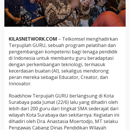
o
a
d
s
h
o
w
KILASNETWORK.COM
– Telkomsel menghadirkan
“
T
Terpujilah GURU, sebuah program pelatihan dan
e
pengembangan kompetensi bagi tenaga pendidik
r
di Indonesia untuk membantu guru beradaptasi
p
dengan perkembangan teknologi, termasuk
u
j
kecerdasan buatan (AI), sekaligus mendorong
i
peran mereka sebagai Educator, Creator, dan
l
Innovator.
a
h
Roadshow Terpujiah GURU berlangsung di Kota
G
U
Surabaya pada Jumat (22/6) lalu yang dihadiri oleh
R
lebih dari 200 guru dari tingkat SMA sederajat dari
U
wilayah Kota Surabaya dan sekitarnya. Kegiatan ini
”
dihadiri oleh Dra. Anastasia Moertodjo, MT selaku
d
Pengawas Cabang Dinas Pendidikan Wilayah
i