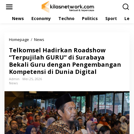
L
e
w
News
Economy
Techno
Politics
Sport
Leis
a
t
i
k
Homepage
/
News
T
e
e
k
Telkomsel Hadirkan Roadshow
l
o
k
“Terpujilah GURU” di Surabaya
n
o
t
Bekali Guru dengan Pengembangan
m
e
Kompetensi di Dunia Digital
s
n
e
Admin
Mei 25, 2026
l
News
H
a
d
i
r
k
a
n
R