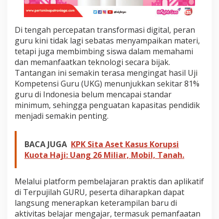
e
n
g
Di tengah percepatan transformasi digital, peran
e
guru kini tidak lagi sebatas menyampaikan materi,
m
b
tetapi juga membimbing siswa dalam memahami
a
dan memanfaatkan teknologi secara bijak.
n
Tantangan ini semakin terasa mengingat hasil Uji
g
Kompetensi Guru (UKG) menunjukkan sekitar 81%
a
guru di Indonesia belum mencapai standar
n
K
minimum, sehingga penguatan kapasitas pendidik
o
menjadi semakin penting.
m
p
e
BACA JUGA
KPK Sita Aset Kasus Korupsi
t
Kuota Haji: Uang 26 Miliar, Mobil, Tanah.
e
n
s
Melalui platform pembelajaran praktis dan aplikatif
i
d
di Terpujilah GURU, peserta diharapkan dapat
i
langsung menerapkan keterampilan baru di
D
aktivitas belajar mengajar, termasuk pemanfaatan
u