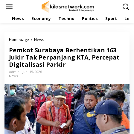
L
e
w
News
Economy
Techno
Politics
Sport
Leis
a
t
i
k
Homepage
/
News
P
e
e
k
Pemkot Surabaya Berhentikan 163
m
o
k
Jukir Tak Perpanjang KTA, Percepat
n
o
t
Digitalisasi Parkir
t
e
S
Admin
Juni 15, 2026
n
News
u
r
a
b
a
y
a
B
e
r
h