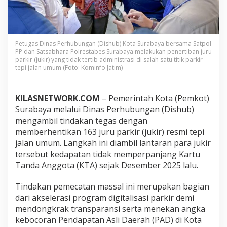
e
n
t
i
k
Petugas Dinas Perhubungan (Dishub) Kota Surabaya bersama Satpol
a
PP dan Satsabhara Polrestabes Surabaya melakukan penertiban juru
n
parkir (jukir) yang tidak tertib administrasi di salah satu titik parkir
1
tepi jalan umum (Foto: Kominfo Jatim)
6
3
J
KILASNETWORK.COM
– Pemerintah Kota (Pemkot)
u
Surabaya melalui Dinas Perhubungan (Dishub)
k
mengambil tindakan tegas dengan
i
memberhentikan 163 juru parkir (jukir) resmi tepi
r
T
jalan umum. Langkah ini diambil lantaran para jukir
a
tersebut kedapatan tidak memperpanjang Kartu
k
Tanda Anggota (KTA) sejak Desember 2025 lalu.
P
e
Tindakan pemecatan massal ini merupakan bagian
r
p
dari akselerasi program digitalisasi parkir demi
a
mendongkrak transparansi serta menekan angka
n
kebocoran Pendapatan Asli Daerah (PAD) di Kota
j