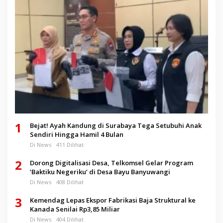
1
Bejat! Ayah Kandung di Surabaya Tega Setubuhi Anak
Sendiri Hingga Hamil 4 Bulan
Di News
411 Dilihat
2
Dorong Digitalisasi Desa, Telkomsel Gelar Program
‘Baktiku Negeriku’ di Desa Bayu Banyuwangi
Di News
408 Dilihat
3
Kemendag Lepas Ekspor Fabrikasi Baja Struktural ke
Kanada Senilai Rp3,85 Miliar
Di News
404 Dilihat