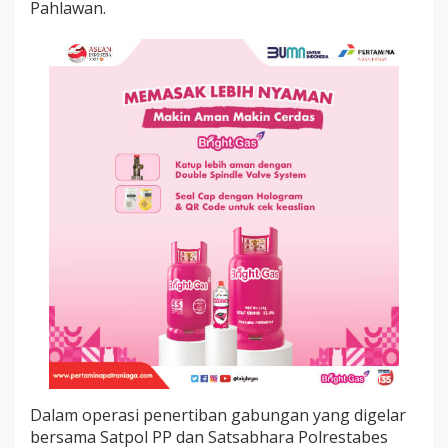
Pahlawan.
a
n
g
K
T
A
,
P
e
r
c
e
p
a
t
D
i
g
i
t
a
l
i
Dalam operasi penertiban gabungan yang digelar
s
bersama Satpol PP dan Satsabhara Polrestabes
a