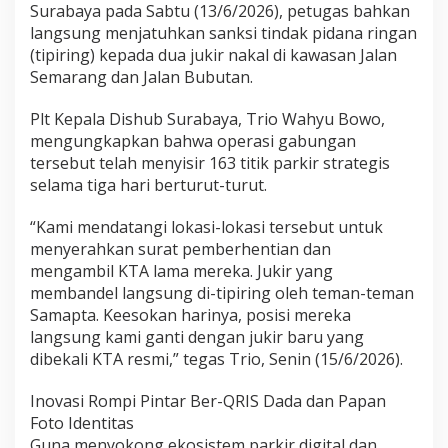
Surabaya pada Sabtu (13/6/2026), petugas bahkan
s
i
langsung menjatuhkan sanksi tindak pidana ringan
P
(tipiring) kepada dua jukir nakal di kawasan Jalan
a
Semarang dan Jalan Bubutan.
r
k
Plt Kepala Dishub Surabaya, Trio Wahyu Bowo,
i
r
mengungkapkan bahwa operasi gabungan
tersebut telah menyisir 163 titik parkir strategis
selama tiga hari berturut-turut.
“Kami mendatangi lokasi-lokasi tersebut untuk
menyerahkan surat pemberhentian dan
mengambil KTA lama mereka. Jukir yang
membandel langsung di-tipiring oleh teman-teman
Samapta. Keesokan harinya, posisi mereka
langsung kami ganti dengan jukir baru yang
dibekali KTA resmi,” tegas Trio, Senin (15/6/2026).
Inovasi Rompi Pintar Ber-QRIS Dada dan Papan
Foto Identitas
Guna menyokong ekosistem parkir digital dan