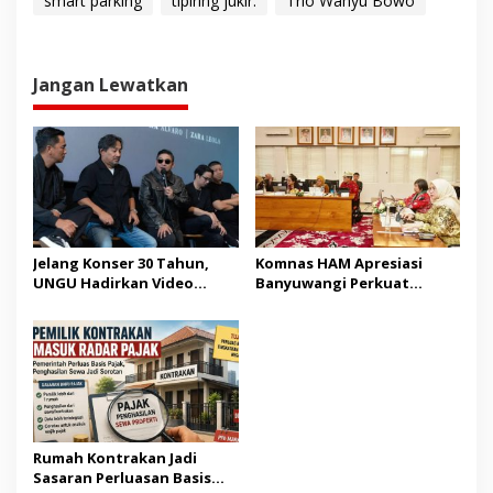
smart parking
tipiring jukir.
Trio Wahyu Bowo
Jangan Lewatkan
Jelang Konser 30 Tahun,
Komnas HAM Apresiasi
UNGU Hadirkan Video
Banyuwangi Perkuat
Musik “Utara-Selatan”
Pembangunan Berbasis
HAM
Rumah Kontrakan Jadi
Sasaran Perluasan Basis