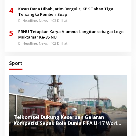
4
Kasus Dana Hibah Jatim Bergulir, KPK Tahan Tiga
Tersangka Pemberi Suap
Di Headline, News
403 Dilihat
5
PBNU Tetapkan Karya Alumnus Langitan sebagai Logo
Muktamar Ke-35 NU
Di Headline, News
402 Dilihat
Sport
Telkomsel Dukung Keseruan Gelaran
Kompetisi Sepak Bola Dunia FIFA U-17 World
Cup Indonesia 2023