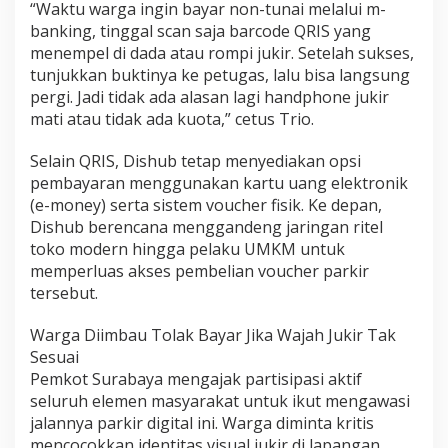
“Waktu warga ingin bayar non-tunai melalui m-
banking, tinggal scan saja barcode QRIS yang
menempel di dada atau rompi jukir. Setelah sukses,
tunjukkan buktinya ke petugas, lalu bisa langsung
pergi. Jadi tidak ada alasan lagi handphone jukir
mati atau tidak ada kuota,” cetus Trio.
Selain QRIS, Dishub tetap menyediakan opsi
pembayaran menggunakan kartu uang elektronik
(e-money) serta sistem voucher fisik. Ke depan,
Dishub berencana menggandeng jaringan ritel
toko modern hingga pelaku UMKM untuk
memperluas akses pembelian voucher parkir
tersebut.
Warga Diimbau Tolak Bayar Jika Wajah Jukir Tak
Sesuai
Pemkot Surabaya mengajak partisipasi aktif
seluruh elemen masyarakat untuk ikut mengawasi
jalannya parkir digital ini. Warga diminta kritis
mencocokkan identitas visual jukir di lapangan.