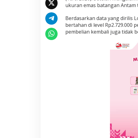
e
ukuran emas batangan Antam t
r
g
Berdasarkan data yang dirilis
e
bertahan di level Rp2.729.000 
r
pembelian kembali juga tidak b
a
k