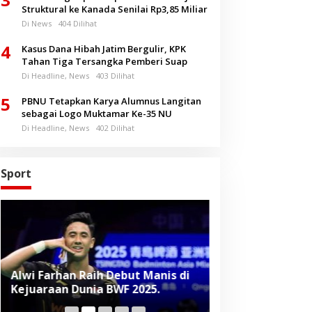
Struktural ke Kanada Senilai Rp3,85 Miliar
Di News
404 Dilihat
4
Kasus Dana Hibah Jatim Bergulir, KPK
Tahan Tiga Tersangka Pemberi Suap
Di Headline, News
403 Dilihat
5
PBNU Tetapkan Karya Alumnus Langitan
sebagai Logo Muktamar Ke-35 NU
Di Headline, News
402 Dilihat
Sport
Alwi Farhan Raih Debut Manis di
Liverpool Panas
Kejuaraan Dunia BWF 2025.
Baru, Raih Dua
Beruntun di Pr