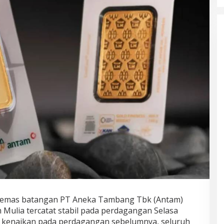
 emas batangan PT Aneka Tambang Tbk (Antam)
 Mulia tercatat stabil pada perdagangan Selasa
i kenaikan pada perdagangan sebelumnya, seluruh