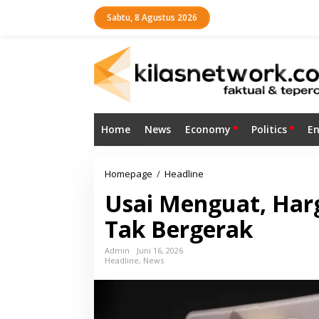
L
Sabtu, 8 Agustus 2026
e
w
a
t
i
k
e
k
o
Home
News
Economy
Politics
E
n
t
e
n
Homepage
/
Headline
U
s
Usai Menguat, Har
a
i
Tak Bergerak
M
e
n
Admin
Juni 16, 2026
Headline
,
News
g
u
a
t
,