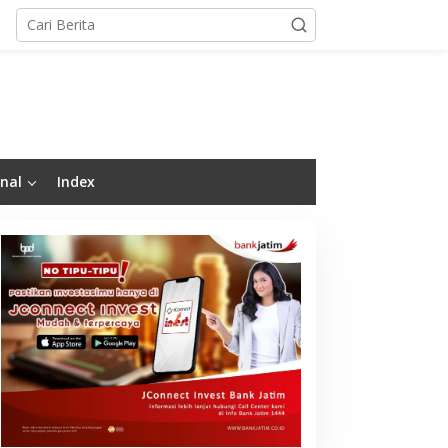
nal
Index