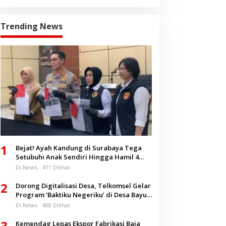
Trending News
1
Bejat! Ayah Kandung di Surabaya Tega
Setubuhi Anak Sendiri Hingga Hamil 4
Bulan
Di News
411 Dilihat
2
Dorong Digitalisasi Desa, Telkomsel Gelar
Program ‘Baktiku Negeriku’ di Desa Bayu
Banyuwangi
Di News
408 Dilihat
3
Kemendag Lepas Ekspor Fabrikasi Baja