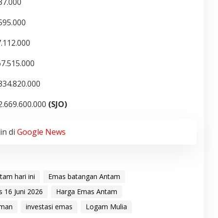
37.000
595.000
.112.000
7.515.000
334.820.000
2.669.600.000
(SJO)
in di
Google News
am hari ini
Emas batangan Antam
 16 Juni 2026
Harga Emas Antam
aman
investasi emas
Logam Mulia