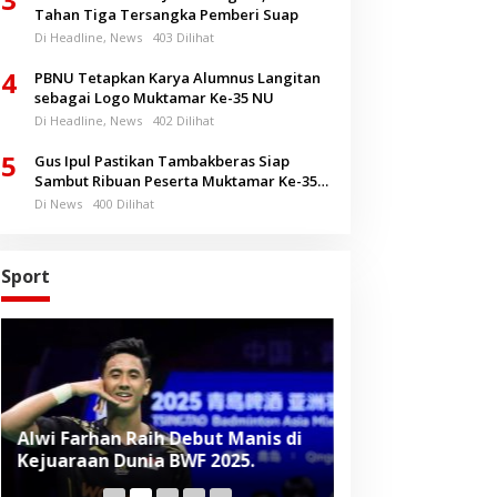
Tahan Tiga Tersangka Pemberi Suap
Di Headline, News
403 Dilihat
4
PBNU Tetapkan Karya Alumnus Langitan
sebagai Logo Muktamar Ke-35 NU
Di Headline, News
402 Dilihat
5
Gus Ipul Pastikan Tambakberas Siap
Sambut Ribuan Peserta Muktamar Ke-35
NU
Di News
400 Dilihat
Sport
Alwi Farhan Raih Debut Manis di
Liverpool Panas
Kejuaraan Dunia BWF 2025.
Baru, Raih Dua
Beruntun di Pr