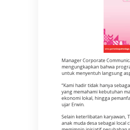
i
D
e
s
a
B
a
y
u
B
a
Manager Corporate Communicat
n
mengungkapkan bahwa program
y
untuk menyentuh langsung asp
u
w
a
“Kami hadir tidak hanya sebagai
n
yang memahami kebutuhan masyar
g
ekonomi lokal, hingga pemanfa
i
ujar Erwin.
Selain keterlibatan karyawan,
anak muda desa sebagai local 
memimpin inisiatif perubahan 