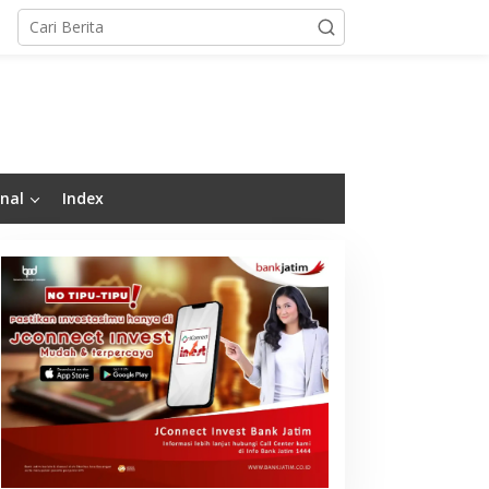
nal
Index