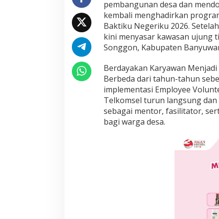
pembangunan desa dan mendoron
P
kembali menghadirkan program 
r
o
Baktiku Negeriku 2026. Setelah
g
kini menyasar kawasan ujung t
r
Songgon, Kabupaten Banyuwangi
a
m
Berdayakan Karyawan Menjadi 
'
B
Berbeda dari tahun-tahun seb
a
implementasi Employee Volunte
k
Telkomsel turun langsung dan 
t
sebagai mentor, fasilitator, 
i
bagi warga desa.
k
u
N
e
g
e
r
i
k
u
'
d