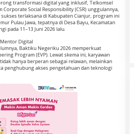
g transformasi digital yang inklusif, Telkomsel
Corporate Social Responsibility (CSR) unggulannya,
 sukses terlaksana di Kabupaten Cianjur, program ini
imur Pulau Jawa, tepatnya di Desa Bayu, Kecamatan
 pada 11–13 Juni 2026 lalu.
Mentor Digital
elumnya, Baktiku Negeriku 2026 memperkuat
ering Program (EVP). Lewat skema ini, karyawan
tidak hanya berperan sebagai relawan, melainkan
serta penghubung akses pengetahuan dan teknologi
Prancis Amankan Tiket Semifinal
Piala Dunia 2026 Usai Taklukkan
Maroko