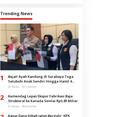
Trending News
1
Bejat! Ayah Kandung di Surabaya Tega
Setubuhi Anak Sendiri Hingga Hamil 4
Bulan
Di News
411 Dilihat
2
Kemendag Lepas Ekspor Fabrikasi Baja
Struktural ke Kanada Senilai Rp3,85 Miliar
Di News
404 Dilihat
3
Kasus Dana Hibah Jatim Bergulir, KPK