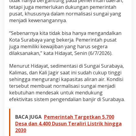
tidak hanya bergantung pada pemerintah daerah,
j
tetapi juga memerlukan dukungan pemerintah
u
pusat, khususnya dalam normalisasi sungai yang
t
menjadi kewenangannya.
k
a
n
“Sebenarnya kita tidak bisa hanya mengandalkan
p
Kota Surabaya yang bekerja. Pemerintah pusat
a
juga memiliki kewajiban yang harus segera
d
dilaksanakan,” kata Hidayat, Senin (6/7/2026).
a
2
0
Menurut Hidayat, sedimentasi di Sungai Surabaya,
2
Kalimas, dan Kali Jagir saat ini sudah cukup tinggi
6
sehingga mengurangi kapasitas aliran air. Kondisi
tersebut membuat normalisasi sungai menjadi
kebutuhan mendesak untuk mendukung
efektivitas sistem pengendalian banjir di Surabaya.
BACA JUGA
Pemerintah Targetkan 5.700
Desa dan 4.400 Dusun Teraliri Listrik hingga
2030