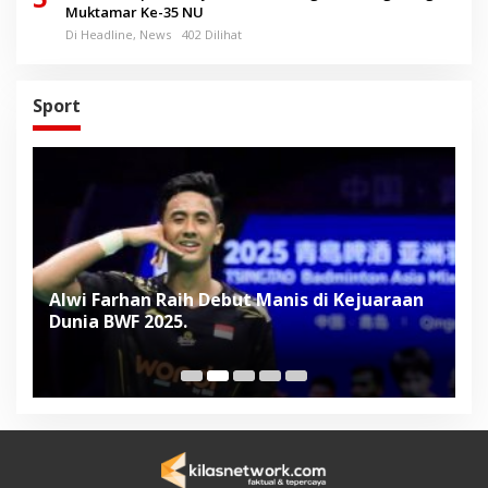
Muktamar Ke-35 NU
Di Headline, News
402 Dilihat
Sport
Alwi Farhan Raih Debut Manis di Kejuaraan
L
Dunia BWF 2025.
D