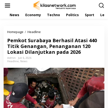
L
e
w
News
Economy
Techno
Politics
Sport
Leis
a
t
i
k
Homepage
/
Headline
P
e
e
k
Pemkot Surabaya Berhasil Atasi 440
m
o
k
Titik Genangan, Penanganan 120
n
o
t
Lokasi Dilanjutkan pada 2026
t
e
S
Admin
Juli 6, 2026
n
Headline
,
News
u
r
a
b
a
y
a
B
e
r
h