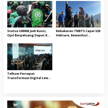
Status UMKM Jadi Kunci,
Kebakaran TNBTS Capai 520
Ojol Berpeluang Dapat KUR
Hektare, Kemenhut
Tanpa Jaminan
Waspadai Titik Api Baru di
Jatim
Telkom Percepat
Transformasi Digital Lewat
Spin-Off InfraCo Tahap 2
Senilai Rp49,9 Triliun