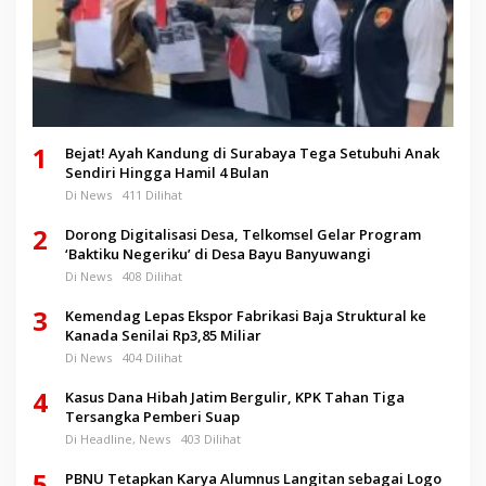
1
Bejat! Ayah Kandung di Surabaya Tega Setubuhi Anak
Sendiri Hingga Hamil 4 Bulan
Di News
411 Dilihat
2
Dorong Digitalisasi Desa, Telkomsel Gelar Program
‘Baktiku Negeriku’ di Desa Bayu Banyuwangi
Di News
408 Dilihat
3
Kemendag Lepas Ekspor Fabrikasi Baja Struktural ke
Kanada Senilai Rp3,85 Miliar
Di News
404 Dilihat
4
Kasus Dana Hibah Jatim Bergulir, KPK Tahan Tiga
Tersangka Pemberi Suap
Di Headline, News
403 Dilihat
5
PBNU Tetapkan Karya Alumnus Langitan sebagai Logo