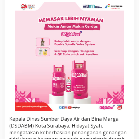
,
P
e
n
a
n
g
a
n
a
n
1
2
0
L
o
k
a
s
i
D
Kepala Dinas Sumber Daya Air dan Bina Marga
i
(DSDABM) Kota Surabaya, Hidayat Syah,
l
a
mengatakan keberhasilan penanganan genangan
n