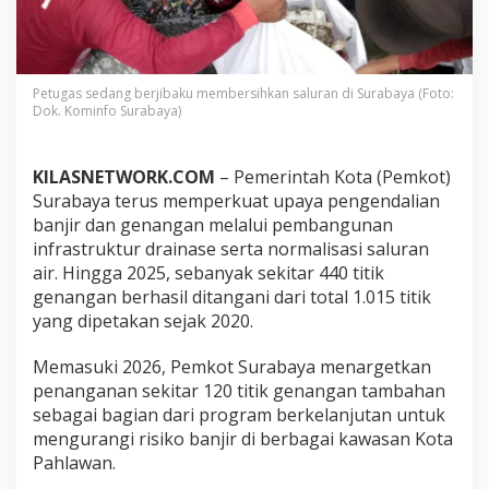
a
s
i
l
A
Petugas sedang berjibaku membersihkan saluran di Surabaya (Foto:
t
Dok. Kominfo Surabaya)
a
s
i
KILASNETWORK.COM
– Pemerintah Kota (Pemkot)
4
Surabaya terus memperkuat upaya pengendalian
4
banjir dan genangan melalui pembangunan
0
T
infrastruktur drainase serta normalisasi saluran
i
air. Hingga 2025, sebanyak sekitar 440 titik
t
genangan berhasil ditangani dari total 1.015 titik
i
yang dipetakan sejak 2020.
k
G
e
Memasuki 2026, Pemkot Surabaya menargetkan
n
penanganan sekitar 120 titik genangan tambahan
a
sebagai bagian dari program berkelanjutan untuk
n
mengurangi risiko banjir di berbagai kawasan Kota
g
a
Pahlawan.
n