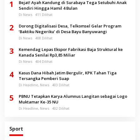
1
Bejat! Ayah Kandung di Surabaya Tega Setubuhi Anak
Sendiri Hingga Hamil 4 Bulan
Di News
411 Dilihat
2
Dorong Digitalisasi Desa, Telkomsel Gelar Program
‘Baktiku Negeriku’ di Desa Bayu Banyuwangi
Di News
408 Dilihat
3
Kemendag Lepas Ekspor Fabrikasi Baja Struktural ke
Kanada Senilai Rp3,85 Miliar
Di News
404 Dilihat
4
Kasus Dana Hibah Jatim Bergulir, KPK Tahan Tiga
Tersangka Pemberi Suap
Di Headline, News
403 Dilihat
5
PBNU Tetapkan Karya Alumnus Langitan sebagai Logo
Muktamar Ke-35 NU
Di Headline, News
402 Dilihat
Sport