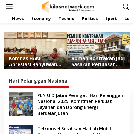
L
e
w
News
Economy
Techno
Politics
Sport
Leis
a
t
i
k
e
k
o
n
Komnas HAM
Rumah Kontrakan Jadi
t
Apresiasi Banyuwangi
Sasaran Perluasan
e
Perkuat
Basis Pajak Mulai
n
Pembangunan
2027
Hari Pelanggan Nasional
Berbasis HAM
PLN UID Jatim Peringati Hari Pelanggan
Nasional 2025, Komitmen Perkuat
Layanan dan Dorong Energi
Berkelanjutan
Telkomsel Serahkan Hadiah Mobil