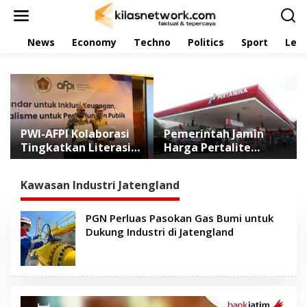
L
e
w
News
Economy
Techno
Politics
Sport
Leis
a
t
i
k
e
k
o
n
PWI-AFPI Kolaborasi
Pemerintah Jamin
t
Tingkatkan Literasi
Harga Pertalite
e
Pindar, Edukasi Publik
Tetap Stabil hingga
n
Cegah Pinjol Ilegal
Akhir 2026
Kawasan Industri Jatengland
PGN Perluas Pasokan Gas Bumi untuk
Dukung Industri di Jatengland