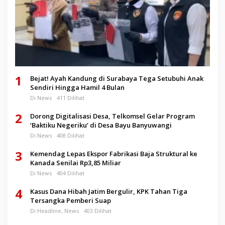
1
Bejat! Ayah Kandung di Surabaya Tega Setubuhi Anak
Sendiri Hingga Hamil 4 Bulan
Di News
411 Dilihat
2
Dorong Digitalisasi Desa, Telkomsel Gelar Program
‘Baktiku Negeriku’ di Desa Bayu Banyuwangi
Di News
408 Dilihat
3
Kemendag Lepas Ekspor Fabrikasi Baja Struktural ke
Kanada Senilai Rp3,85 Miliar
Di News
404 Dilihat
4
Kasus Dana Hibah Jatim Bergulir, KPK Tahan Tiga
Tersangka Pemberi Suap
Di Headline, News
403 Dilihat