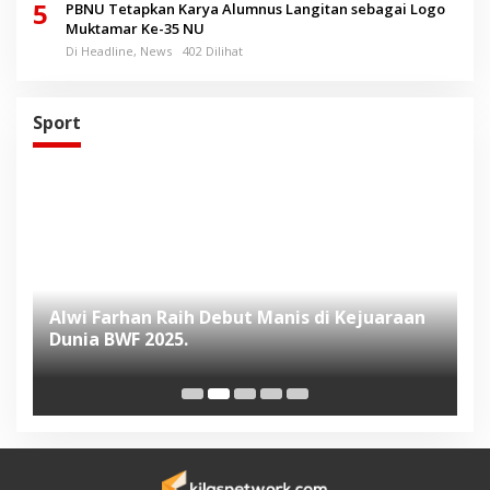
5
PBNU Tetapkan Karya Alumnus Langitan sebagai Logo
Muktamar Ke-35 NU
Di Headline, News
402 Dilihat
Sport
Alwi Farhan Raih Debut Manis di Kejuaraan
L
Dunia BWF 2025.
D