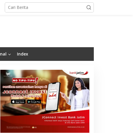
nal
Index
WI-AFPI Kolaborasi
Pemerintah Jamin Harga
ingkatkan Literasi
Pertalite Tetap Stabil
indar, Edukasi Publik
hingga Akhir 2026
egah Pinjol Ilegal