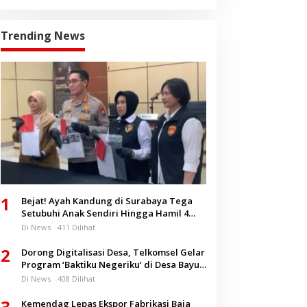
Trending News
1
Bejat! Ayah Kandung di Surabaya Tega
Setubuhi Anak Sendiri Hingga Hamil 4
Bulan
Di News
411 Dilihat
2
Dorong Digitalisasi Desa, Telkomsel Gelar
Program ‘Baktiku Negeriku’ di Desa Bayu
Banyuwangi
Di News
408 Dilihat
3
Kemendag Lepas Ekspor Fabrikasi Baja