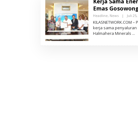
Kerja Sama Ene
Emas Gosowon
Headline
,
News
|
Juli 25
KILASNETWORK.COM – PT
kerja sama penyaluran
Halmahera Minerals