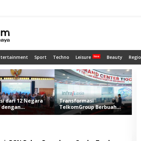
ntertainment
Sport
Techno
Leisure
Beauty
Regio
si dari 12 Negara
Transformasi
P
 dengan
TelkomGroup Berbuah
T
ahan Masyarakat
Positif, InfraNexia
P
wangi
Bukukan Pendapatan
C
Rp7,7 Triliun