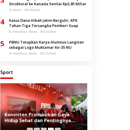
Struktural ke Kanada Senilai Rp3,85 Miliar
Di News
404 Dilihat
4
Kasus Dana Hibah Jatim Bergulir, KPK
Tahan Tiga Tersangka Pemberi Suap
Di Headline, News
403 Dilihat
5
PBNU Tetapkan Karya Alumnus Langitan
sebagai Logo Muktamar Ke-35 NU
Di Headline, News
402 Dilihat
Sport
Konsisten Promosikan Gaya
Telkomsel Duku
Hidup Sehat dan Pentingnya
Gelaran Kompeti
Proteksi, Generali Indonesia
Dunia FIFA U-17