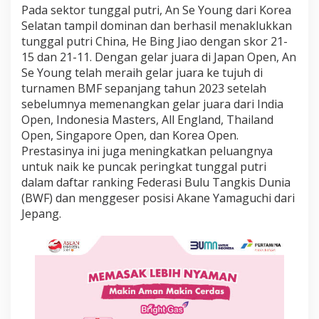
j
Pada sektor tunggal putri, An Se Young dari Korea
u
Selatan tampil dominan dan berhasil menaklukkan
t
tunggal putri China, He Bing Jiao dengan skor 21-
S
15 dan 21-11. Dengan gelar juara di Japan Open, An
e
Se Young telah meraih gelar juara ke tujuh di
t
e
turnamen BMF sepanjang tahun 2023 setelah
l
sebelumnya memenangkan gelar juara dari India
a
Open, Indonesia Masters, All England, Thailand
h
Open, Singapore Open, dan Korea Open.
J
o
Prestasinya ini juga meningkatkan peluangnya
n
untuk naik ke puncak peringkat tunggal putri
a
dalam daftar ranking Federasi Bulu Tangkis Dunia
t
(BWF) dan menggeser posisi Akane Yamaguchi dari
h
Jepang.
a
n
C
h
r
i
s
t
i