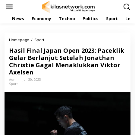
L
e
w
News
Economy
Techno
Politics
Sport
Leis
a
t
i
k
Homepage
/
Sport
H
e
a
k
Hasil Final Japan Open 2023: Paceklik
s
o
i
Gelar Berlanjut Setelah Jonathan
n
l
t
Christie Gagal Menaklukkan Viktor
F
e
Axelsen
i
n
n
Admin
Juli 30, 2023
a
Sport
l
J
a
p
a
n
O
p
e