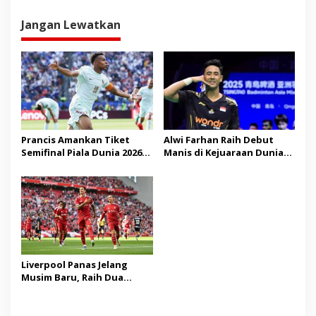
Jangan Lewatkan
Prancis Amankan Tiket
Alwi Farhan Raih Debut
Semifinal Piala Dunia 2026
Manis di Kejuaraan Dunia
Usai Taklukkan Maroko
BWF 2025.
Liverpool Panas Jelang
Musim Baru, Raih Dua
Kemenangan Beruntun di
Pramusim