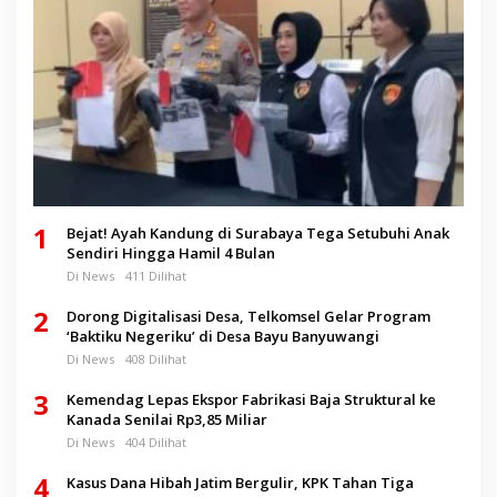
1
Bejat! Ayah Kandung di Surabaya Tega Setubuhi Anak
Sendiri Hingga Hamil 4 Bulan
Di News
411 Dilihat
2
Dorong Digitalisasi Desa, Telkomsel Gelar Program
‘Baktiku Negeriku’ di Desa Bayu Banyuwangi
Di News
408 Dilihat
3
Kemendag Lepas Ekspor Fabrikasi Baja Struktural ke
Kanada Senilai Rp3,85 Miliar
Di News
404 Dilihat
4
Kasus Dana Hibah Jatim Bergulir, KPK Tahan Tiga