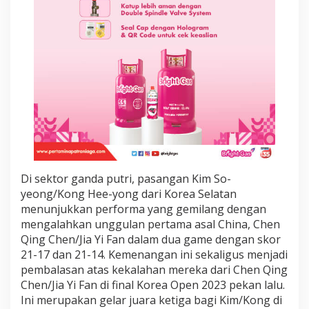
e
G
a
g
a
l
M
e
n
a
k
l
u
k
Di sektor ganda putri, pasangan Kim So-
k
yeong/Kong Hee-yong dari Korea Selatan
a
n
menunjukkan performa yang gemilang dengan
V
mengalahkan unggulan pertama asal China, Chen
i
Qing Chen/Jia Yi Fan dalam dua game dengan skor
k
21-17 dan 21-14. Kemenangan ini sekaligus menjadi
t
pembalasan atas kekalahan mereka dari Chen Qing
o
r
Chen/Jia Yi Fan di final Korea Open 2023 pekan lalu.
A
Ini merupakan gelar juara ketiga bagi Kim/Kong di
x