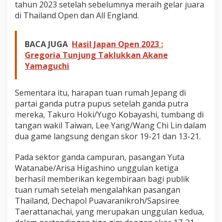
tahun 2023 setelah sebelumnya meraih gelar juara
e
di Thailand Open dan All England.
l
s
e
n
BACA JUGA
Hasil Japan Open 2023 :
Gregoria Tunjung Taklukkan Akane
Yamaguchi
Sementara itu, harapan tuan rumah Jepang di
partai ganda putra pupus setelah ganda putra
mereka, Takuro Hoki/Yugo Kobayashi, tumbang di
tangan wakil Taiwan, Lee Yang/Wang Chi Lin dalam
dua game langsung dengan skor 19-21 dan 13-21.
Pada sektor ganda campuran, pasangan Yuta
Watanabe/Arisa Higashino unggulan ketiga
berhasil memberikan kegembiraan bagi publik
tuan rumah setelah mengalahkan pasangan
Thailand, Dechapol Puavaranikroh/Sapsiree
Taerattanachai, yang merupakan unggulan kedua,