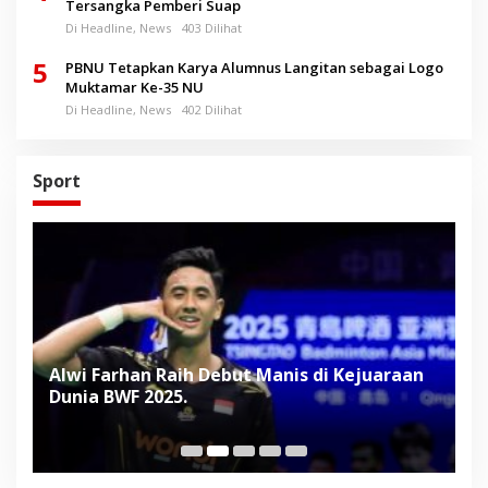
Tersangka Pemberi Suap
Di Headline, News
403 Dilihat
5
PBNU Tetapkan Karya Alumnus Langitan sebagai Logo
Muktamar Ke-35 NU
Di Headline, News
402 Dilihat
Sport
Alwi Farhan Raih Debut Manis di Kejuaraan
L
Dunia BWF 2025.
D