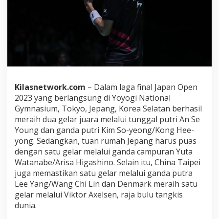
n
2
0
2
3
:
P
a
c
e
Kilasnetwork.com
– Dalam laga final Japan Open
k
2023 yang berlangsung di Yoyogi National
l
Gymnasium, Tokyo, Jepang, Korea Selatan berhasil
i
meraih dua gelar juara melalui tunggal putri An Se
k
G
Young dan ganda putri Kim So-yeong/Kong Hee-
e
yong. Sedangkan, tuan rumah Jepang harus puas
l
dengan satu gelar melalui ganda campuran Yuta
a
Watanabe/Arisa Higashino. Selain itu, China Taipei
r
B
juga memastikan satu gelar melalui ganda putra
e
Lee Yang/Wang Chi Lin dan Denmark meraih satu
r
gelar melalui Viktor Axelsen, raja bulu tangkis
l
dunia.
a
n