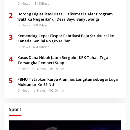
Di News
411 Dilihat
2
Dorong Digitalisasi Desa, Telkomsel Gelar Program
‘Baktiku Negeriku’ di Desa Bayu Banyuwangi
Di News
408 Dilihat
3
Kemendag Lepas Ekspor Fabrikasi Baja Struktural ke
Kanada Senilai Rp3,85 Miliar
Di News
404 Dilihat
4
Kasus Dana Hibah Jatim Bergulir, KPK Tahan Tiga
Tersangka Pemberi Suap
Di Headline, News
403 Dilihat
5
PBNU Tetapkan Karya Alumnus Langitan sebagai Logo
Muktamar Ke-35 NU
Di Headline, News
402 Dilihat
Sport