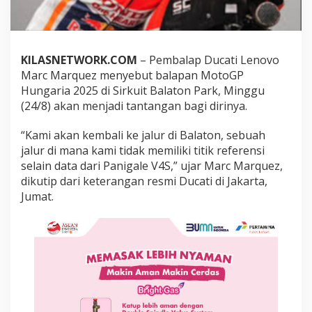
r
k
H
u
n
KILASNETWORK.COM
– Pembalap Ducati Lenovo
g
Marc Marquez menyebut balapan MotoGP
a
Hungaria 2025 di Sirkuit Balaton Park, Minggu
r
(24/8) akan menjadi tantangan bagi dirinya.
i
a
j
“Kami akan kembali ke jalur di Balaton, sebuah
a
jalur di mana kami tidak memiliki titik referensi
d
selain data dari Panigale V4S,” ujar Marc Marquez,
i
dikutip dari keterangan resmi Ducati di Jakarta,
t
a
Jumat.
n
t
a
n
g
a
n
b
a