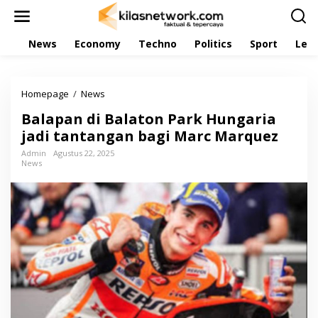
L
e
w
News
Economy
Techno
Politics
Sport
Leis
a
t
i
k
Homepage
/
News
B
e
a
k
Balapan di Balaton Park Hungaria
l
o
a
jadi tantangan bagi Marc Marquez
n
p
t
Admin
Agustus 22, 2025
a
e
News
n
n
d
i
B
a
l
a
t
o
n
P
a