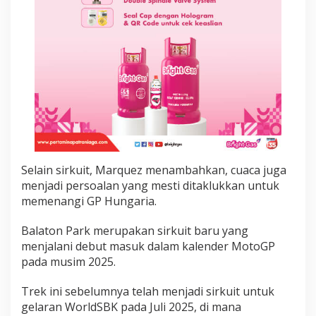
g
i
M
a
r
c
M
a
r
q
u
e
z
Selain sirkuit, Marquez menambahkan, cuaca juga
menjadi persoalan yang mesti ditaklukkan untuk
memenangi GP Hungaria.
Balaton Park merupakan sirkuit baru yang
menjalani debut masuk dalam kalender MotoGP
pada musim 2025.
Trek ini sebelumnya telah menjadi sirkuit untuk
gelaran WorldSBK pada Juli 2025, di mana