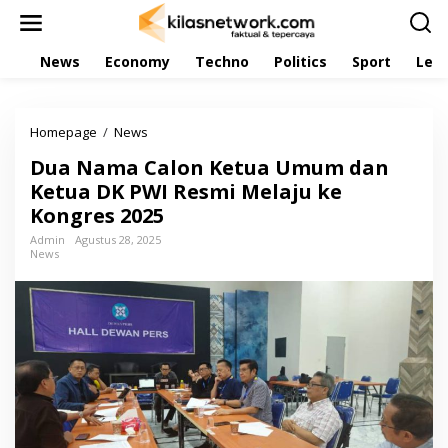
L
e
w
News
Economy
Techno
Politics
Sport
Leis
a
t
i
k
Homepage
/
News
D
e
u
k
Dua Nama Calon Ketua Umum dan
a
o
N
Ketua DK PWI Resmi Melaju ke
n
a
t
Kongres 2025
m
e
a
Admin
Agustus 28, 2025
n
News
C
a
l
o
n
K
e
t
u
a
U