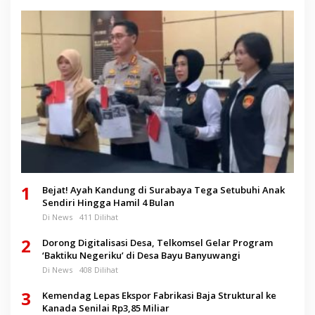
1
Bejat! Ayah Kandung di Surabaya Tega Setubuhi Anak
Sendiri Hingga Hamil 4 Bulan
Di News
411 Dilihat
2
Dorong Digitalisasi Desa, Telkomsel Gelar Program
‘Baktiku Negeriku’ di Desa Bayu Banyuwangi
Di News
408 Dilihat
3
Kemendag Lepas Ekspor Fabrikasi Baja Struktural ke
Kanada Senilai Rp3,85 Miliar