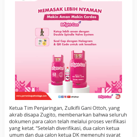
j
u
k
e
K
o
n
g
r
e
s
2
0
2
5
Ketua Tim Penjaringan, Zulkifli Gani Ottoh, yang
akrab disapa Zugito, membenarkan bahwa seluruh
dokumen para calon telah melalui proses verifikasi
yang ketat. “Setelah diverifikasi, dua calon ketua
umum dan dua calon ketua DK memenuhi syarat