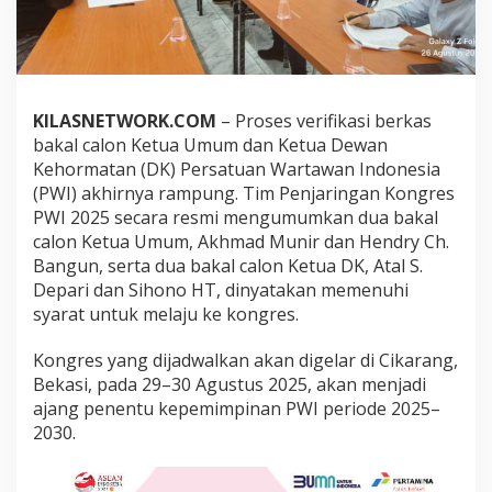
m
u
m
d
a
n
KILASNETWORK.COM
– Proses verifikasi berkas
K
bakal calon Ketua Umum dan Ketua Dewan
e
t
Kehormatan (DK) Persatuan Wartawan Indonesia
u
(PWI) akhirnya rampung. Tim Penjaringan Kongres
a
PWI 2025 secara resmi mengumumkan dua bakal
D
calon Ketua Umum, Akhmad Munir dan Hendry Ch.
K
Bangun, serta dua bakal calon Ketua DK, Atal S.
P
W
Depari dan Sihono HT, dinyatakan memenuhi
I
syarat untuk melaju ke kongres.
R
e
Kongres yang dijadwalkan akan digelar di Cikarang,
s
Bekasi, pada 29–30 Agustus 2025, akan menjadi
m
i
ajang penentu kepemimpinan PWI periode 2025–
M
2030.
e
l
a