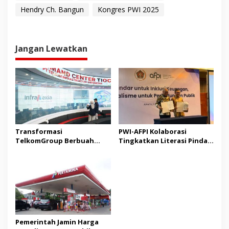
Hendry Ch. Bangun
Kongres PWI 2025
Jangan Lewatkan
Transformasi
PWI-AFPI Kolaborasi
TelkomGroup Berbuah
Tingkatkan Literasi Pindar,
Positif, InfraNexia
Edukasi Publik Cegah Pinjol
Bukukan Pendapatan Rp7,7
Ilegal
Triliun
Pemerintah Jamin Harga