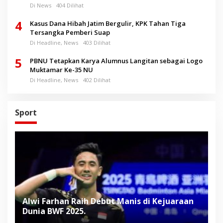
Di News
404 Dilihat
4
Kasus Dana Hibah Jatim Bergulir, KPK Tahan Tiga
Tersangka Pemberi Suap
Di Headline, News
403 Dilihat
5
PBNU Tetapkan Karya Alumnus Langitan sebagai Logo
Muktamar Ke-35 NU
Di Headline, News
402 Dilihat
Sport
Alwi Farhan Raih Debut Manis di Kejuaraan
L
Dunia BWF 2025.
D