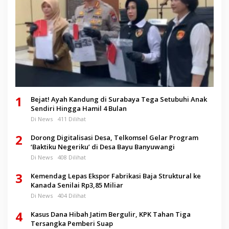
1
Bejat! Ayah Kandung di Surabaya Tega Setubuhi Anak
Sendiri Hingga Hamil 4 Bulan
Di News
411 Dilihat
2
Dorong Digitalisasi Desa, Telkomsel Gelar Program
‘Baktiku Negeriku’ di Desa Bayu Banyuwangi
Di News
408 Dilihat
3
Kemendag Lepas Ekspor Fabrikasi Baja Struktural ke
Kanada Senilai Rp3,85 Miliar
Di News
404 Dilihat
4
Kasus Dana Hibah Jatim Bergulir, KPK Tahan Tiga
Tersangka Pemberi Suap