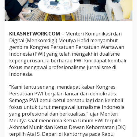
n
g
r
e
s
P
KILASNETWORK.COM
– Menteri Komunikasi dan
W
Digital (Menkomdigi) Meutya Hafid menyambut
I
:
gembira Kongres Persatuan Persatuan Wartawan
A
Indonesia (PWI) yang telah mengakhiri dualisme
k
kepengurusan. Ia berharap PWI kini dapat kembali
h
fokus mengawal profesionalisme jurnalisme di
i
Indonesia.
r
i
D
“Kami tentu senang, mendapat kabar Kongres
u
Persatuan PWI berjalan lancar dan demokratis.
a
Semoga PWI betul-betul bersatu lagi dan kembali
l
fokus untuk turut mengawal jurnalisme Indonesia
i
s
yang profesional dan berkualitas,” ujar Menteri
m
Meutya saat menerima Ketua Umum PWI terpilih
e
Akhmad Munir dan Ketua Dewan Kehormatan (DK)
,
terpilih Atal S. Depari di kantornya pada Rabu.
F