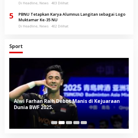
Di Headline, News
403 Dilihat
5
PBNU Tetapkan Karya Alumnus Langitan sebagai Logo
Muktamar Ke-35 NU
Di Headline, News
402 Dilihat
Sport
Alwi Farhan Raih Debut Manis di Kejuaraan
L
Dunia BWF 2025.
D