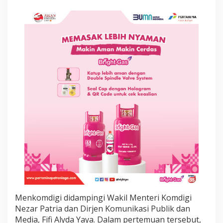
o
k
u
s
J
u
r
n
a
l
i
s
m
e
P
r
o
f
e
s
i
o
Menkomdigi didampingi Wakil Menteri Komdigi
n
Nezar Patria dan Dirjen Komunikasi Publik dan
a
Media, Fifi Alyda Yaya. Dalam pertemuan tersebut,
l