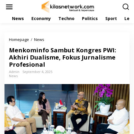
L
e
w
News
Economy
Techno
Politics
Sport
Leis
a
t
i
k
Homepage
/
News
M
e
e
k
Menkominfo Sambut Kongres PWI:
n
o
k
Akhiri Dualisme, Fokus Jurnalisme
n
o
t
Profesional
m
e
i
Admin
September 4, 2025
n
News
n
f
o
S
a
m
b
u
t
K
o