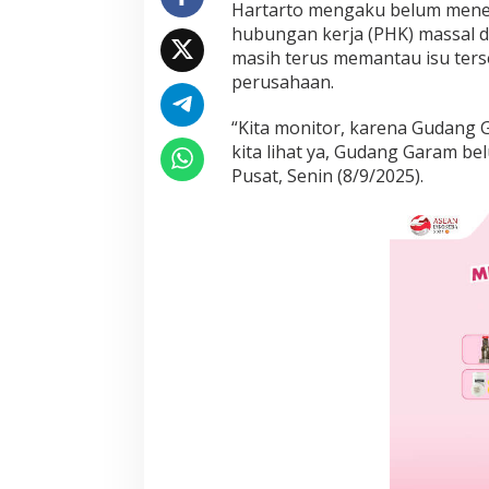
Hartarto mengaku belum mene
i
hubungan kerja (PHK) massal 
T
e
masih terus memantau isu terse
r
perusahaan.
k
a
“Kita monitor, karena Gudang
i
kita lihat ya, Gudang Garam be
t
P
Pusat, Senin (8/9/2025).
H
K
d
i
G
u
d
a
n
g
G
a
r
a
m