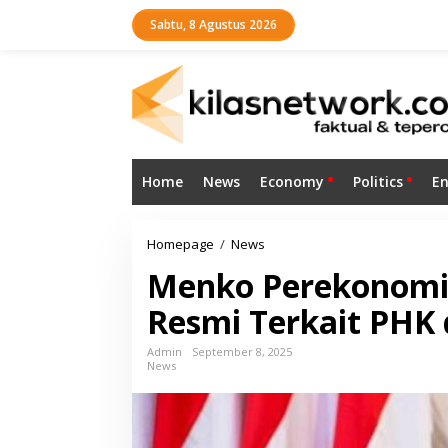
L
Sabtu, 8 Agustus 2026
e
w
a
t
i
k
e
k
o
Home
News
Economy
Politics
E
n
t
e
n
Homepage
/
News
M
e
Menko Perekonomi
n
k
Resmi Terkait PHK
o
P
e
Admin
September 8, 2025
News
r
e
k
o
n