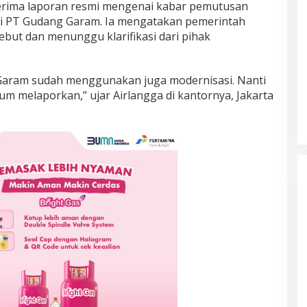
rima laporan resmi mengenai kabar pemutusan
di PT Gudang Garam. Ia mengatakan pemerintah
but dan menunggu klarifikasi dari pihak
 Garam sudah menggunakan juga modernisasi. Nanti
lum melaporkan,” ujar Airlangga di kantornya, Jakarta
Prancis Amankan Tiket Semifinal
Piala Dunia 2026 Usai Taklukkan
Maroko