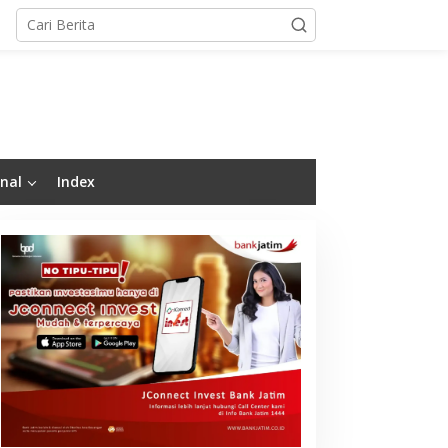
nal
Index