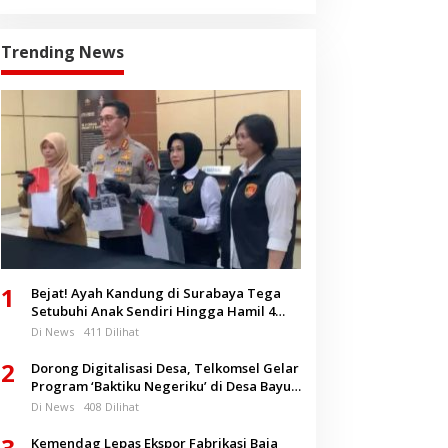
Trending News
1
Bejat! Ayah Kandung di Surabaya Tega
Setubuhi Anak Sendiri Hingga Hamil 4
Bulan
Di News
411 Dilihat
2
Dorong Digitalisasi Desa, Telkomsel Gelar
Program ‘Baktiku Negeriku’ di Desa Bayu
Banyuwangi
Di News
408 Dilihat
3
Kemendag Lepas Ekspor Fabrikasi Baja