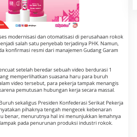
es modernisasi dan otomatisasi di perusahaan rokok
 menjadi salah satu penyebab terjadinya PHK. Namun,
a konfirmasi resmi dari manajemen Gudang Garam
cuat setelah beredar sebuah video berdurasi 1
, yang memperlihatkan suasana haru para buruh
Dalam video tersebut, para pekerja tampak menangis
 karena pemutusan hubungan kerja secara massal.
 Buruh sekaligus Presiden Konfederasi Serikat Pekerja
 menyatakan pihaknya tengah mengecek kebenaran
 itu benar, menurutnya hal ini menunjukkan lemahnya
dampak pada penurunan produksi industri rokok.