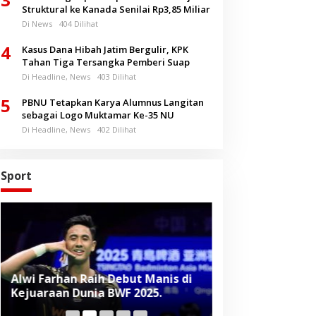
Struktural ke Kanada Senilai Rp3,85 Miliar
Di News
404 Dilihat
4
Kasus Dana Hibah Jatim Bergulir, KPK
Tahan Tiga Tersangka Pemberi Suap
Di Headline, News
403 Dilihat
5
PBNU Tetapkan Karya Alumnus Langitan
sebagai Logo Muktamar Ke-35 NU
Di Headline, News
402 Dilihat
Sport
Alwi Farhan Raih Debut Manis di
Liverpool Panas
Kejuaraan Dunia BWF 2025.
Baru, Raih Dua
Beruntun di Pr