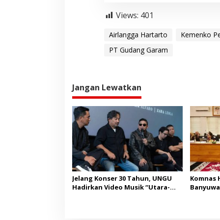
Views:
401
Airlangga Hartarto
Kemenko P
PT Gudang Garam
Jangan Lewatkan
Jelang Konser 30 Tahun, UNGU
Komnas H
Hadirkan Video Musik “Utara-
Banyuwa
Selatan”
Pembang