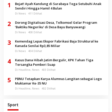
1
Bejat! Ayah Kandung di Surabaya Tega Setubuhi Anak
Sendiri Hingga Hamil 4 Bulan
Di News
411 Dilihat
2
Dorong Digitalisasi Desa, Telkomsel Gelar Program
‘Baktiku Negeriku’ di Desa Bayu Banyuwangi
Di News
408 Dilihat
3
Kemendag Lepas Ekspor Fabrikasi Baja Struktural ke
Kanada Senilai Rp3,85 Miliar
Di News
404 Dilihat
4
Kasus Dana Hibah Jatim Bergulir, KPK Tahan Tiga
Tersangka Pemberi Suap
Di Headline, News
403 Dilihat
5
PBNU Tetapkan Karya Alumnus Langitan sebagai Logo
Muktamar Ke-35 NU
Di Headline, News
402 Dilihat
Sport