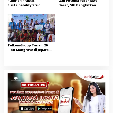
Puluhan Praktisi
Gali Potensi Pasar Jawa
Sustainability Studi
Barat, SIG Bangkitkan
Banding ke Bogasari,
Kembali Merek Legendaris
Pelajari Praktik Industri
Semen Kujang
Hijau
TelkomGroup Tanam 20
Ribu Mangrove di Jepara
dan Manggarai Barat