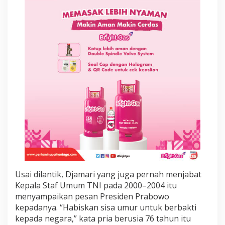
R
e
f
o
r
m
a
s
i
P
o
l
r
i
,
E
r
i
c
Usai dilantik, Djamari yang juga pernah menjabat
k
Kepala Staf Umum TNI pada 2000–2004 itu
T
h
menyampaikan pesan Presiden Prabowo
o
kepadanya. “Habiskan sisa umur untuk berbakti
h
kepada negara,” kata pria berusia 76 tahun itu
i