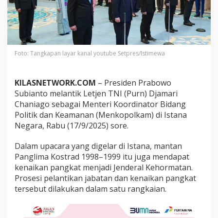
r
i
M
e
n
k
Foto: Tangkapan layar kanal youtube Setpres/Istimewa
o
p
o
KILASNETWORK.COM
– Presiden Prabowo
l
k
Subianto melantik Letjen TNI (Purn) Djamari
a
Chaniago sebagai Menteri Koordinator Bidang
m
Politik dan Keamanan (Menkopolkam) di Istana
,
Negara, Rabu (17/9/2025) sore.
A
h
m
Dalam upacara yang digelar di Istana, mantan
a
Panglima Kostrad 1998–1999 itu juga mendapat
d
kenaikan pangkat menjadi Jenderal Kehormatan.
D
Prosesi pelantikan jabatan dan kenaikan pangkat
o
f
tersebut dilakukan dalam satu rangkaian.
i
r
i