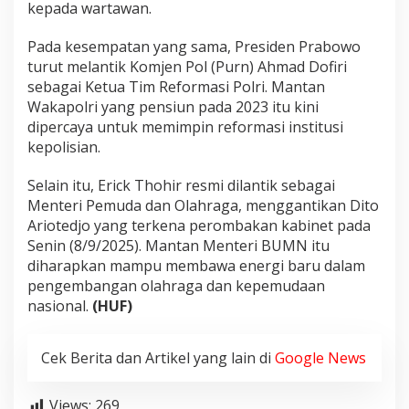
kepada wartawan.
r
M
e
Pada kesempatan yang sama, Presiden Prabowo
n
turut melantik Komjen Pol (Purn) Ahmad Dofiri
p
sebagai Ketua Tim Reformasi Polri. Mantan
o
Wakapolri yang pensiun pada 2023 itu kini
r
dipercaya untuk memimpin reformasi institusi
a
kepolisian.
Selain itu, Erick Thohir resmi dilantik sebagai
Menteri Pemuda dan Olahraga, menggantikan Dito
Ariotedjo yang terkena perombakan kabinet pada
Senin (8/9/2025). Mantan Menteri BUMN itu
diharapkan mampu membawa energi baru dalam
pengembangan olahraga dan kepemudaan
nasional.
(HUF)
Cek Berita dan Artikel yang lain di
Google News
Views:
269