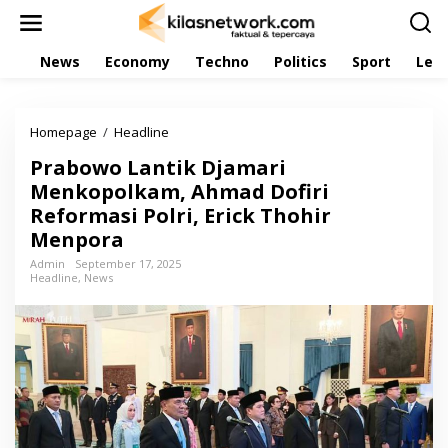
L
e
w
News
Economy
Techno
Politics
Sport
Leis
a
t
i
k
Homepage
/
Headline
P
e
r
k
Prabowo Lantik Djamari
a
o
b
Menkopolkam, Ahmad Dofiri
n
o
t
Reformasi Polri, Erick Thohir
w
e
Menpora
o
n
L
Admin
September 17, 2025
a
Headline
,
News
n
t
i
k
D
j
a
m
a