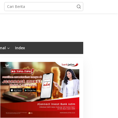
nal
Index