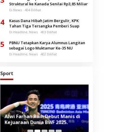
Struktural ke Kanada Senilai Rp3,85 Miliar
Di News
404 Dilihat
4
Kasus Dana Hibah Jatim Bergulir, KPK
Tahan Tiga Tersangka Pemberi Suap
Di Headline, News
403 Dilihat
5
PBNU Tetapkan Karya Alumnus Langitan
sebagai Logo Muktamar Ke-35 NU
Di Headline, News
402 Dilihat
Sport
Alwi Farhan Raih Debut Manis di
Liverpool Panas
Kejuaraan Dunia BWF 2025.
Baru, Raih Dua
Beruntun di Pr