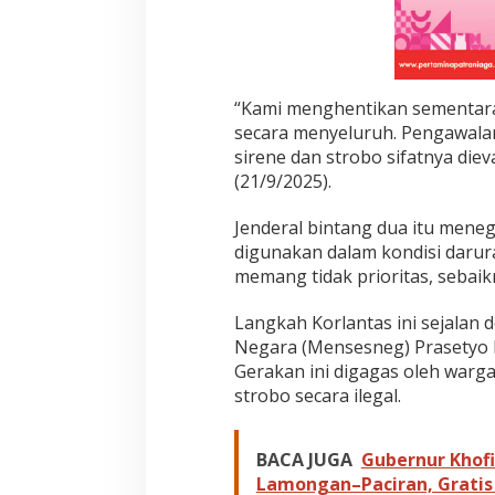
“Kami menghentikan sementara 
secara menyeluruh. Pengawalan
sirene dan strobo sifatnya dieva
(21/9/2025).
Jenderal bintang dua itu mene
digunakan dalam kondisi darur
memang tidak prioritas, sebaik
Langkah Korlantas ini sejalan
Negara (Mensesneg) Prasetyo H
Gerakan ini digagas oleh war
strobo secara ilegal.
BACA JUGA
Gubernur Khofi
Lamongan–Paciran, Gratis 