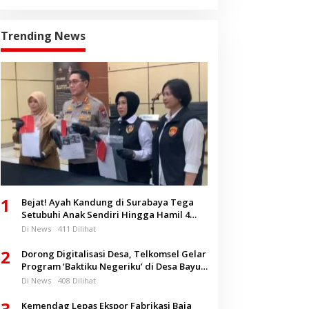
Trending News
1
Bejat! Ayah Kandung di Surabaya Tega
Setubuhi Anak Sendiri Hingga Hamil 4
Bulan
Di News
411 Dilihat
2
Dorong Digitalisasi Desa, Telkomsel Gelar
Program ‘Baktiku Negeriku’ di Desa Bayu
Banyuwangi
Di News
408 Dilihat
3
Kemendag Lepas Ekspor Fabrikasi Baja