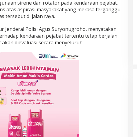
aan sirene dan rotator pada kendaraan pejabat.
ns atas aspirasi masyarakat yang merasa terganggu
 tersebut di jalan raya.
tur Jenderal Polisi Agus Suryonugroho, menyatakan
hadap kendaraan pejabat tertentu tetap berjalan,
 akan dievaluasi secara menyeluruh.
Prancis Amankan Tiket Semifinal
Piala Dunia 2026 Usai Taklukkan
Maroko