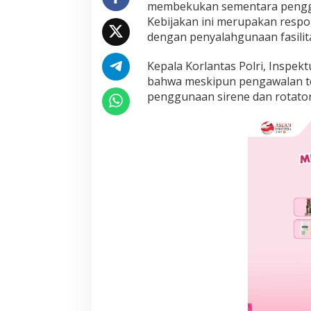
membekukan sementara penggun
a
Kebijakan ini merupakan respo
a
n
dengan penyalahgunaan fasilitas
S
i
Kepala Korlantas Polri, Inspek
r
bahwa meskipun pengawalan ter
e
penggunaan sirene dan rotator
n
e
P
e
j
a
b
a
t