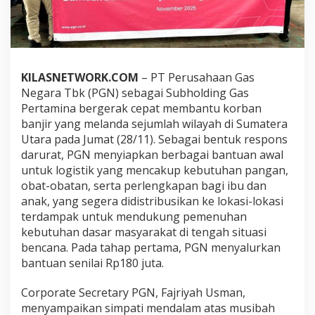
T
a
h
a
p
P
KILASNETWORK.COM
– PT Perusahaan Gas
e
Negara Tbk (PGN) sebagai Subholding Gas
r
t
Pertamina bergerak cepat membantu korban
a
banjir yang melanda sejumlah wilayah di Sumatera
m
Utara pada Jumat (28/11). Sebagai bentuk respons
a
darurat, PGN menyiapkan berbagai bantuan awal
u
untuk logistik yang mencakup kebutuhan pangan,
n
t
obat-obatan, serta perlengkapan bagi ibu dan
u
anak, yang segera didistribusikan ke lokasi-lokasi
k
terdampak untuk mendukung pemenuhan
K
kebutuhan dasar masyarakat di tengah situasi
o
r
bencana. Pada tahap pertama, PGN menyalurkan
b
bantuan senilai Rp180 juta.
a
n
Corporate Secretary PGN, Fajriyah Usman,
B
menyampaikan simpati mendalam atas musibah
a