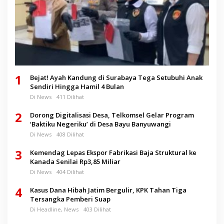
1
Bejat! Ayah Kandung di Surabaya Tega Setubuhi Anak
Sendiri Hingga Hamil 4 Bulan
Di News
411 Dilihat
2
Dorong Digitalisasi Desa, Telkomsel Gelar Program
‘Baktiku Negeriku’ di Desa Bayu Banyuwangi
Di News
408 Dilihat
3
Kemendag Lepas Ekspor Fabrikasi Baja Struktural ke
Kanada Senilai Rp3,85 Miliar
Di News
404 Dilihat
4
Kasus Dana Hibah Jatim Bergulir, KPK Tahan Tiga
Tersangka Pemberi Suap
Di Headline, News
403 Dilihat