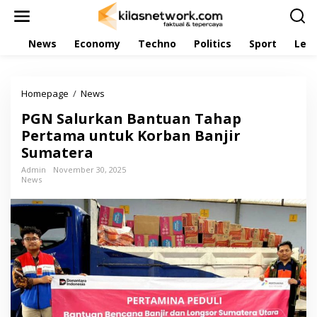
L
e
w
News
Economy
Techno
Politics
Sport
Leis
a
t
i
k
Homepage
/
News
P
e
G
k
PGN Salurkan Bantuan Tahap
N
o
S
Pertama untuk Korban Banjir
n
a
t
Sumatera
l
e
u
Admin
November 30, 2025
n
News
r
k
a
n
B
a
n
t
u
a
n