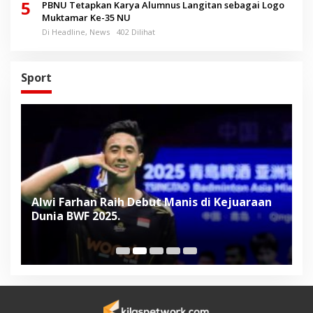
5
PBNU Tetapkan Karya Alumnus Langitan sebagai Logo
Muktamar Ke-35 NU
Di Headline, News
402 Dilihat
Sport
Alwi Farhan Raih Debut Manis di Kejuaraan
L
Dunia BWF 2025.
D