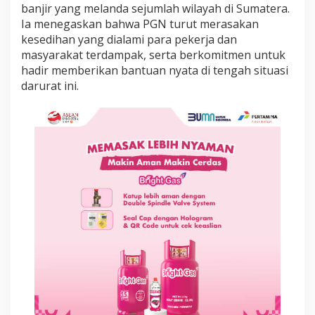
n
banjir yang melanda sejumlah wilayah di Sumatera.
j
Ia menegaskan bahwa PGN turut merasakan
i
kesedihan yang dialami para pekerja dan
r
masyarakat terdampak, serta berkomitmen untuk
S
hadir memberikan bantuan nyata di tengah situasi
u
m
darurat ini.
a
t
e
r
a