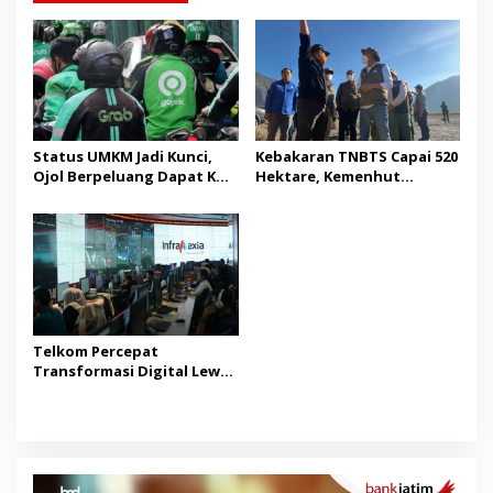
Status UMKM Jadi Kunci,
Kebakaran TNBTS Capai 520
Ojol Berpeluang Dapat KUR
Hektare, Kemenhut
Tanpa Jaminan
Waspadai Titik Api Baru di
Jatim
Telkom Percepat
Transformasi Digital Lewat
Spin-Off InfraCo Tahap 2
Senilai Rp49,9 Triliun