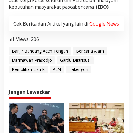
atas kerja keras seluruh tim PLN dalam melayani
kebutuhan masyarakat pascabencana.
(EBO)
Cek Berita dan Artikel yang lain di
Google News
Views:
206
Banjir Bandang Aceh Tengah
Bencana Alam
Darmawan Prasodjo
Gardu Distribusi
Pemulihan Listrik
PLN
Takengon
Jangan Lewatkan