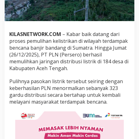
d
i
R
a
t
u
KILASNETWORK.COM
– Kabar baik datang dari
s
proses pemulihan kelistrikan di wilayah terdampak
a
n
bencana banjir bandang di Sumatra. Hingga Jumat
D
(26/12/2025), PT PLN (Persero) berhasil
e
memulihkan jaringan distribusi listrik di 184 desa di
s
Kabupaten Aceh Tengah.
a
T
e
Pulihnya pasokan listrik tersebut seiring dengan
r
keberhasilan PLN menormalkan sebanyak 323
d
gardu distribusi secara bertahap untuk kembali
a
melayani masyarakat terdampak bencana.
m
p
a
k
B
a
n