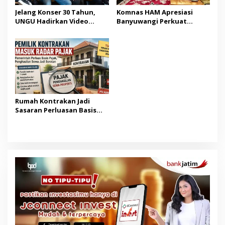
Jelang Konser 30 Tahun,
Komnas HAM Apresiasi
UNGU Hadirkan Video
Banyuwangi Perkuat
Musik “Utara-Selatan”
Pembangunan Berbasis
HAM
Rumah Kontrakan Jadi
Sasaran Perluasan Basis
Pajak Mulai 2027