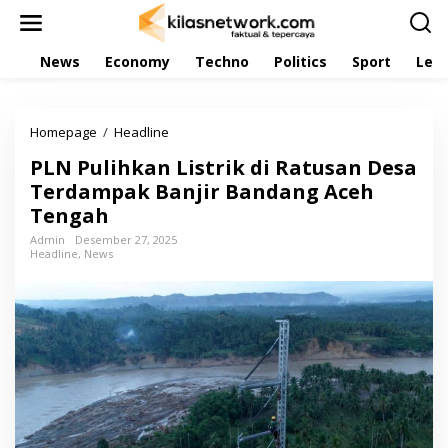
L
e
w
News
Economy
Techno
Politics
Sport
Leis
a
t
i
k
Homepage
/
Headline
P
e
L
k
PLN Pulihkan Listrik di Ratusan Desa
N
o
P
Terdampak Banjir Bandang Aceh
n
u
t
Tengah
l
e
i
Admin
Desember 27, 2025
n
Headline
,
News
h
k
a
n
L
i
s
t
r
i
k