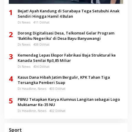
1
Bejat! Ayah Kandung di Surabaya Tega Setubuhi Anak
Sendiri Hingga Hamil 4 Bulan
Di News
411 Dilihat
2
Dorong Digitalisasi Desa, Telkomsel Gelar Program
‘Baktiku Negeriku’ di Desa Bayu Banyuwangi
Di News
408 Dilihat
3
Kemendag Lepas Ekspor Fabrikasi Baja Struktural ke
Kanada Senilai Rp3,85 Miliar
Di News
404 Dilihat
4
Kasus Dana Hibah Jatim Bergulir, KPK Tahan Tiga
Tersangka Pemberi Suap
Di Headline, News
403 Dilihat
5
PBNU Tetapkan Karya Alumnus Langitan sebagai Logo
Muktamar Ke-35 NU
Di Headline, News
402 Dilihat
Sport