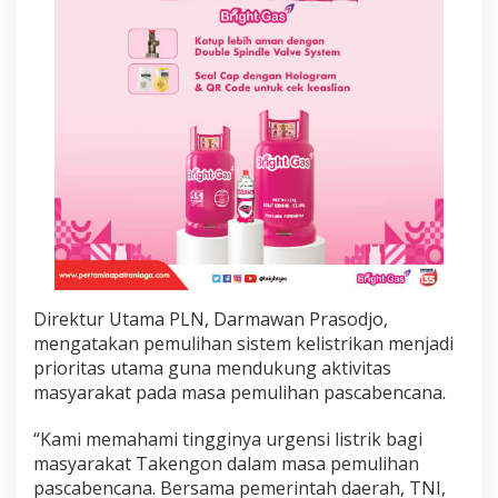
j
i
r
B
a
n
d
a
n
g
A
c
e
h
T
e
Direktur Utama PLN, Darmawan Prasodjo,
n
mengatakan pemulihan sistem kelistrikan menjadi
g
prioritas utama guna mendukung aktivitas
a
masyarakat pada masa pemulihan pascabencana.
h
“Kami memahami tingginya urgensi listrik bagi
masyarakat Takengon dalam masa pemulihan
pascabencana. Bersama pemerintah daerah, TNI,