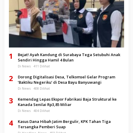
1
Bejat! Ayah Kandung di Surabaya Tega Setubuhi Anak
Sendiri Hingga Hamil 4 Bulan
Di News
411 Dilihat
2
Dorong Digitalisasi Desa, Telkomsel Gelar Program
‘Baktiku Negeriku’ di Desa Bayu Banyuwangi
Di News
408 Dilihat
3
Kemendag Lepas Ekspor Fabrikasi Baja Struktural ke
Kanada Senilai Rp3,85 Miliar
Di News
404 Dilihat
4
Kasus Dana Hibah Jatim Bergulir, KPK Tahan Tiga
Tersangka Pemberi Suap
Di Headline, News
403 Dilihat