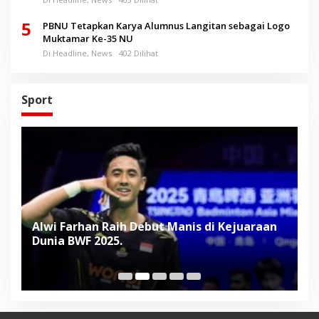
5
PBNU Tetapkan Karya Alumnus Langitan sebagai Logo
Muktamar Ke-35 NU
Di Headline, News
402 Dilihat
Sport
Alwi Farhan Raih Debut Manis di Kejuaraan
L
Dunia BWF 2025.
D