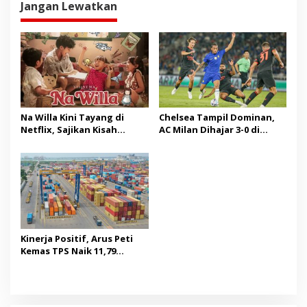
Jangan Lewatkan
Na Willa Kini Tayang di
Chelsea Tampil Dominan,
Netflix, Sajikan Kisah
AC Milan Dihajar 3-0 di
Hangat Masa Kanak-kanak
Indonesia Super Cup 2026
Kinerja Positif, Arus Peti
Kemas TPS Naik 11,79
Persen di Juli 2026