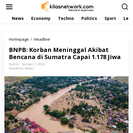
L
e
w
News
Economy
Techno
Politics
Sport
Leis
a
t
i
k
Homepage
/
Headline
B
e
N
k
BNPB: Korban Meninggal Akibat
P
o
B
Bencana di Sumatra Capai 1.178 Jiwa
n
:
t
Admin
Januari 7, 2026
K
e
Headline
,
News
o
n
r
b
a
n
M
e
n
i
n
g
g