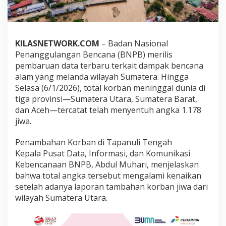
a
l
A
k
i
KILASNETWORK.COM
– Badan Nasional
b
Penanggulangan Bencana (BNPB) merilis
a
pembaruan data terbaru terkait dampak bencana
t
alam yang melanda wilayah Sumatera. Hingga
B
e
Selasa (6/1/2026), total korban meninggal dunia di
n
tiga provinsi—Sumatera Utara, Sumatera Barat,
c
dan Aceh—tercatat telah menyentuh angka 1.178
a
jiwa.
n
a
d
Penambahan Korban di Tapanuli Tengah
i
Kepala Pusat Data, Informasi, dan Komunikasi
S
Kebencanaan BNPB, Abdul Muhari, menjelaskan
u
bahwa total angka tersebut mengalami kenaikan
m
a
setelah adanya laporan tambahan korban jiwa dari
t
wilayah Sumatera Utara.
r
a
C