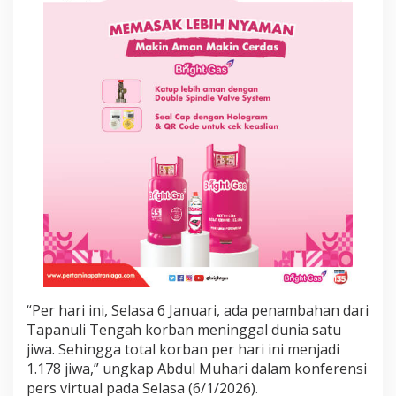
a
p
a
i
1
.
1
7
8
J
i
w
a
“Per hari ini, Selasa 6 Januari, ada penambahan dari
Tapanuli Tengah korban meninggal dunia satu
jiwa. Sehingga total korban per hari ini menjadi
1.178 jiwa,” ungkap Abdul Muhari dalam konferensi
pers virtual pada Selasa (6/1/2026).