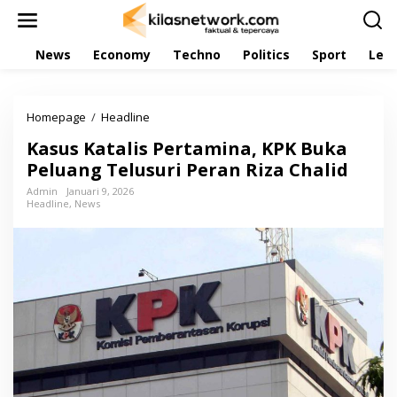
L
e
w
News
Economy
Techno
Politics
Sport
Leis
a
t
i
k
Homepage
/
Headline
K
e
a
k
Kasus Katalis Pertamina, KPK Buka
s
o
u
Peluang Telusuri Peran Riza Chalid
n
s
t
Admin
Januari 9, 2026
K
e
Headline
,
News
a
n
t
a
l
i
s
P
e
r
t
a
m