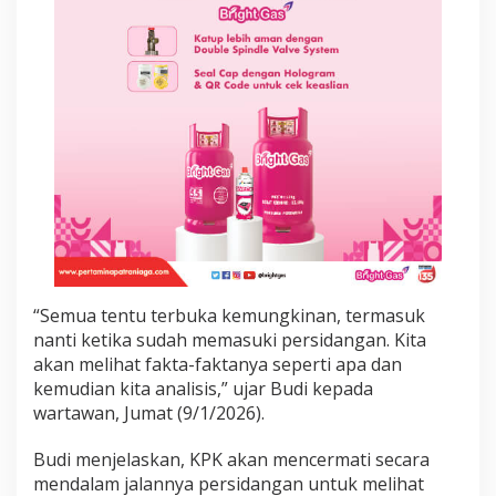
i
P
e
r
a
n
R
i
z
a
C
h
a
l
i
d
“Semua tentu terbuka kemungkinan, termasuk
nanti ketika sudah memasuki persidangan. Kita
akan melihat fakta-faktanya seperti apa dan
kemudian kita analisis,” ujar Budi kepada
wartawan, Jumat (9/1/2026).
Budi menjelaskan, KPK akan mencermati secara
mendalam jalannya persidangan untuk melihat