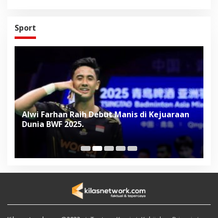
Sport
Alwi Farhan Raih Debut Manis di Kejuaraan
L
Dunia BWF 2025.
D