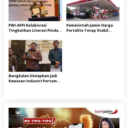
PWI-AFPI Kolaborasi
Pemerintah Jamin Harga
Tingkatkan Literasi Pindar,
Pertalite Tetap Stabil
Edukasi Publik Cegah Pinjol
hingga Akhir 2026
Ilegal
Bangkalan Disiapkan Jadi
Kawasan Industri Pertama
di Madura