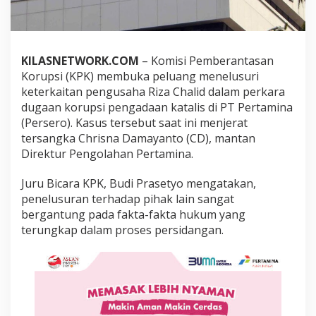
i
n
a
,
K
KILASNETWORK.COM
– Komisi Pemberantasan
P
Korupsi (KPK) membuka peluang menelusuri
K
keterkaitan pengusaha Riza Chalid dalam perkara
B
dugaan korupsi pengadaan katalis di PT Pertamina
u
k
(Persero). Kasus tersebut saat ini menjerat
a
tersangka Chrisna Damayanto (CD), mantan
P
Direktur Pengolahan Pertamina.
e
l
Juru Bicara KPK, Budi Prasetyo mengatakan,
u
a
penelusuran terhadap pihak lain sangat
n
bergantung pada fakta-fakta hukum yang
g
terungkap dalam proses persidangan.
T
e
l
u
s
u
r