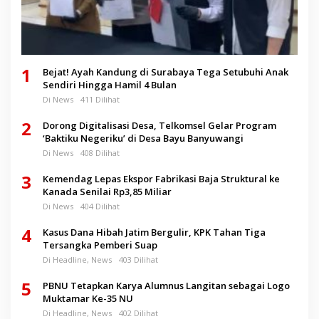
1
Bejat! Ayah Kandung di Surabaya Tega Setubuhi Anak
Sendiri Hingga Hamil 4 Bulan
Di News
411 Dilihat
2
Dorong Digitalisasi Desa, Telkomsel Gelar Program
‘Baktiku Negeriku’ di Desa Bayu Banyuwangi
Di News
408 Dilihat
3
Kemendag Lepas Ekspor Fabrikasi Baja Struktural ke
Kanada Senilai Rp3,85 Miliar
Di News
404 Dilihat
4
Kasus Dana Hibah Jatim Bergulir, KPK Tahan Tiga
Tersangka Pemberi Suap
Di Headline, News
403 Dilihat
5
PBNU Tetapkan Karya Alumnus Langitan sebagai Logo
Muktamar Ke-35 NU
Di Headline, News
402 Dilihat