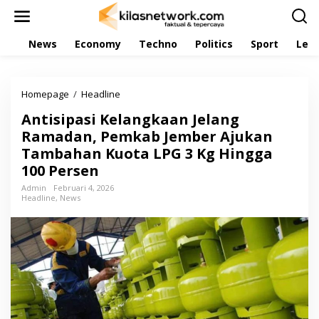
L
e
w
News
Economy
Techno
Politics
Sport
Leis
a
t
i
k
Homepage
/
Headline
A
e
n
k
Antisipasi Kelangkaan Jelang
t
o
i
Ramadan, Pemkab Jember Ajukan
n
s
t
Tambahan Kuota LPG 3 Kg Hingga
i
e
100 Persen
p
n
a
Admin
Februari 4, 2026
s
Headline
,
News
i
K
e
l
a
n
g
k
a