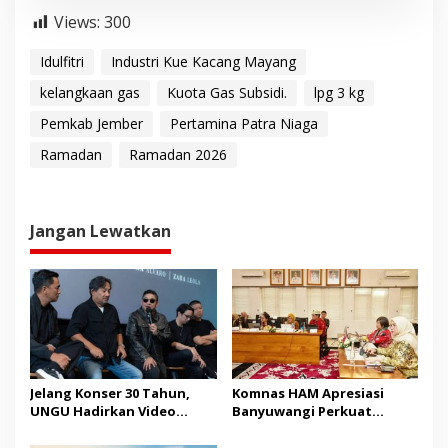
Views:
300
Idulfitri
Industri Kue Kacang Mayang
kelangkaan gas
Kuota Gas Subsidi.
lpg 3 kg
Pemkab Jember
Pertamina Patra Niaga
Ramadan
Ramadan 2026
Jangan Lewatkan
Jelang Konser 30 Tahun,
Komnas HAM Apresiasi
UNGU Hadirkan Video
Banyuwangi Perkuat
Musik “Utara-Selatan”
Pembangunan Berbasis
HAM