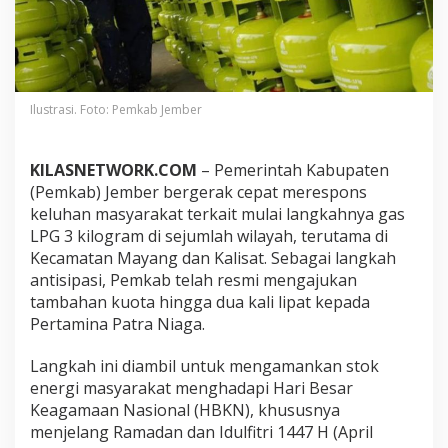
a
n
J
e
l
a
Ilustrasi. Foto: Pemkab Jember
n
g
R
KILASNETWORK.COM
– Pemerintah Kabupaten
a
m
(Pemkab) Jember bergerak cepat merespons
a
keluhan masyarakat terkait mulai langkahnya gas
d
LPG 3 kilogram di sejumlah wilayah, terutama di
a
Kecamatan Mayang dan Kalisat. Sebagai langkah
n
,
antisipasi, Pemkab telah resmi mengajukan
P
tambahan kuota hingga dua kali lipat kepada
e
Pertamina Patra Niaga.
m
k
Langkah ini diambil untuk mengamankan stok
a
b
energi masyarakat menghadapi Hari Besar
J
Keagamaan Nasional (HBKN), khususnya
e
menjelang Ramadan dan Idulfitri 1447 H (April
m