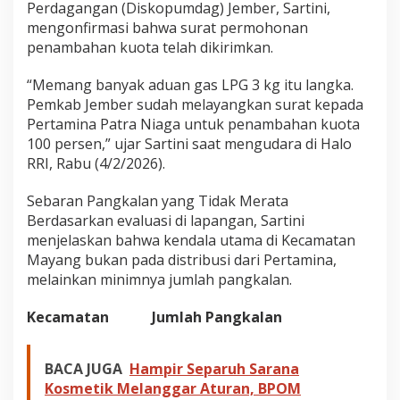
Perdagangan (Diskopumdag) Jember, Sartini,
3
mengonfirmasi bahwa surat permohonan
K
g
penambahan kuota telah dikirimkan.
H
i
“Memang banyak aduan gas LPG 3 kg itu langka.
n
Pemkab Jember sudah melayangkan surat kepada
g
Pertamina Patra Niaga untuk penambahan kuota
g
a
100 persen,” ujar Sartini saat mengudara di Halo
1
RRI, Rabu (4/2/2026).
0
0
Sebaran Pangkalan yang Tidak Merata
P
Berdasarkan evaluasi di lapangan, Sartini
e
r
menjelaskan bahwa kendala utama di Kecamatan
s
Mayang bukan pada distribusi dari Pertamina,
e
melainkan minimnya jumlah pangkalan.
n
Kecamatan Jumlah Pangkalan
BACA JUGA
Hampir Separuh Sarana
Kosmetik Melanggar Aturan, BPOM