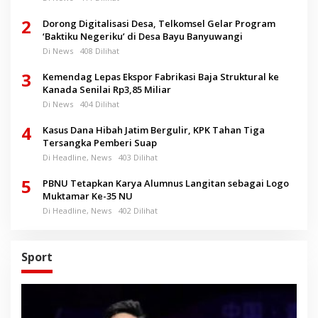
2
Dorong Digitalisasi Desa, Telkomsel Gelar Program
‘Baktiku Negeriku’ di Desa Bayu Banyuwangi
Di News
408 Dilihat
3
Kemendag Lepas Ekspor Fabrikasi Baja Struktural ke
Kanada Senilai Rp3,85 Miliar
Di News
404 Dilihat
4
Kasus Dana Hibah Jatim Bergulir, KPK Tahan Tiga
Tersangka Pemberi Suap
Di Headline, News
403 Dilihat
5
PBNU Tetapkan Karya Alumnus Langitan sebagai Logo
Muktamar Ke-35 NU
Di Headline, News
402 Dilihat
Sport