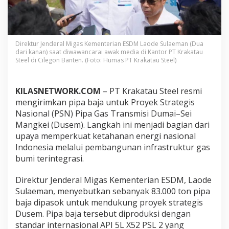
r
g
i
,
K
Direktur Jenderal Migas Kementerian ESDM Laode Sulaeman (Dua
r
dari kanan) saat diwawancarai awak media di Kantor PT Krakatau
a
Steel di Cilegon Banten. (Foto: Humas PT Krakatau Steel)
k
a
t
KILASNETWORK.COM
– PT Krakatau Steel resmi
a
mengirimkan pipa baja untuk Proyek Strategis
u
Nasional (PSN) Pipa Gas Transmisi Dumai–Sei
S
t
Mangkei (Dusem). Langkah ini menjadi bagian dari
e
upaya memperkuat ketahanan energi nasional
e
Indonesia melalui pembangunan infrastruktur gas
l
bumi terintegrasi.
P
a
s
Direktur Jenderal Migas Kementerian ESDM, Laode
o
Sulaeman, menyebutkan sebanyak 83.000 ton pipa
k
baja dipasok untuk mendukung proyek strategis
P
Dusem. Pipa baja tersebut diproduksi dengan
i
standar internasional API 5L X52 PSL 2 yang
p