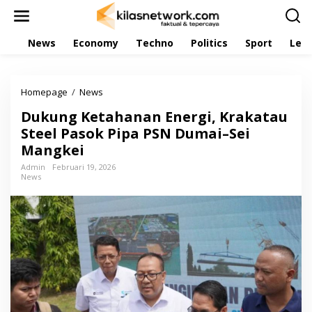
L
e
w
News
Economy
Techno
Politics
Sport
Leis
a
t
i
k
Homepage
/
News
D
e
u
k
Dukung Ketahanan Energi, Krakatau
k
o
u
Steel Pasok Pipa PSN Dumai–Sei
n
n
t
Mangkei
g
e
K
Admin
Februari 19, 2026
n
News
e
t
a
h
a
n
a
n
E
n
e