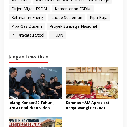
Dirjen Migas ESDM
Kementerian ESDM
Ketahanan Energi
Laode Sulaeman
Pipa Baja
Pipa Gas Dusem
Proyek Strategis Nasional
PT Krakatau Steel
TKDN
Jangan Lewatkan
Jelang Konser 30 Tahun,
Komnas HAM Apresiasi
UNGU Hadirkan Video
Banyuwangi Perkuat
Musik “Utara-Selatan”
Pembangunan Berbasis
HAM