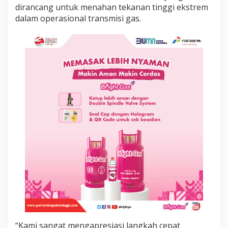
a
dirancang untuk menahan tekanan tinggi ekstrem
P
dalam operasional transmisi gas.
S
N
D
u
m
a
i
–
S
e
i
M
a
n
g
k
e
i
“Kami sangat mengapresiasi langkah cepat