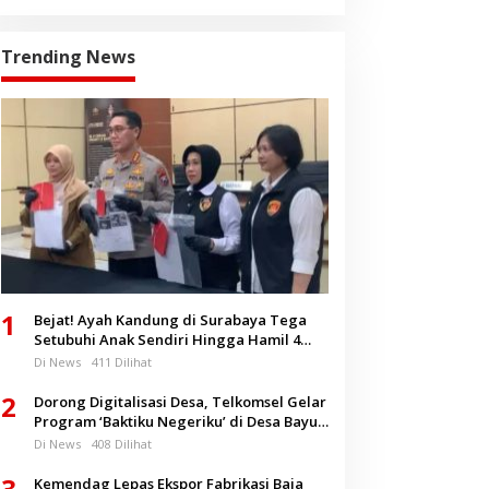
Trending News
1
Bejat! Ayah Kandung di Surabaya Tega
Setubuhi Anak Sendiri Hingga Hamil 4
Bulan
Di News
411 Dilihat
2
Dorong Digitalisasi Desa, Telkomsel Gelar
Program ‘Baktiku Negeriku’ di Desa Bayu
Banyuwangi
Di News
408 Dilihat
3
Kemendag Lepas Ekspor Fabrikasi Baja