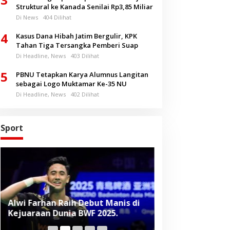
Struktural ke Kanada Senilai Rp3,85 Miliar
Di News
404 Dilihat
4
Kasus Dana Hibah Jatim Bergulir, KPK
Tahan Tiga Tersangka Pemberi Suap
Di Headline, News
403 Dilihat
5
PBNU Tetapkan Karya Alumnus Langitan
sebagai Logo Muktamar Ke-35 NU
Di Headline, News
402 Dilihat
Sport
Alwi Farhan Raih Debut Manis di
Liverpool Panas
Kejuaraan Dunia BWF 2025.
Baru, Raih Dua
Beruntun di Pr