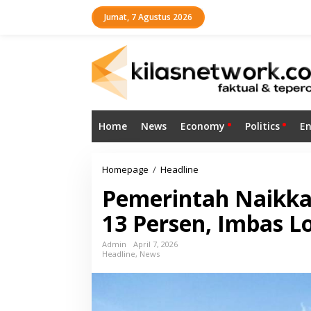
L
Jumat, 7 Agustus 2026
e
w
a
t
i
k
e
k
o
Home
News
Economy
Politics
E
n
t
e
n
Homepage
/
Headline
P
e
Pemerintah Naikkan
m
e
13 Persen, Imbas L
r
i
n
Admin
April 7, 2026
Headline
,
News
t
a
h
N
a