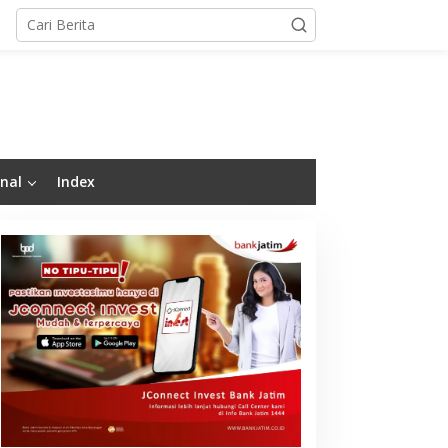
nal
Index