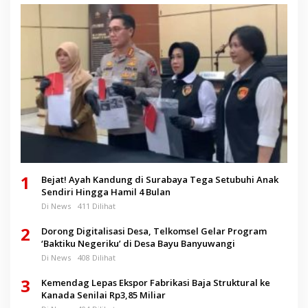
1
Bejat! Ayah Kandung di Surabaya Tega Setubuhi Anak
Sendiri Hingga Hamil 4 Bulan
Di News
411 Dilihat
2
Dorong Digitalisasi Desa, Telkomsel Gelar Program
‘Baktiku Negeriku’ di Desa Bayu Banyuwangi
Di News
408 Dilihat
3
Kemendag Lepas Ekspor Fabrikasi Baja Struktural ke
Kanada Senilai Rp3,85 Miliar