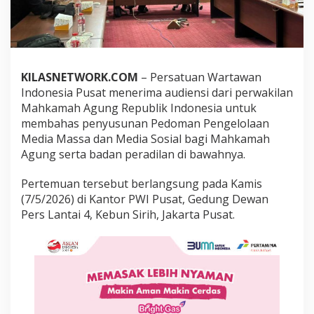
u
n
P
e
d
o
KILASNETWORK.COM
– Persatuan Wartawan
m
Indonesia Pusat menerima audiensi dari perwakilan
a
n
Mahkamah Agung Republik Indonesia untuk
M
membahas penyusunan Pedoman Pengelolaan
e
Media Massa dan Media Sosial bagi Mahkamah
d
Agung serta badan peradilan di bawahnya.
i
a
M
Pertemuan tersebut berlangsung pada Kamis
a
(7/5/2026) di Kantor PWI Pusat, Gedung Dewan
s
Pers Lantai 4, Kebun Sirih, Jakarta Pusat.
s
a
d
a
n
M
e
d