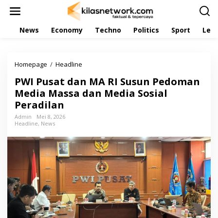
L
e
w
News
Economy
Techno
Politics
Sport
Leis
a
t
i
k
Homepage
/
Headline
P
e
W
k
PWI Pusat dan MA RI Susun Pedoman
I
o
P
Media Massa dan Media Sosial
n
u
t
Peradilan
s
e
a
Admin
Mei 8, 2026
n
Headline
,
News
t
d
a
n
M
A
R
I
S
u
s