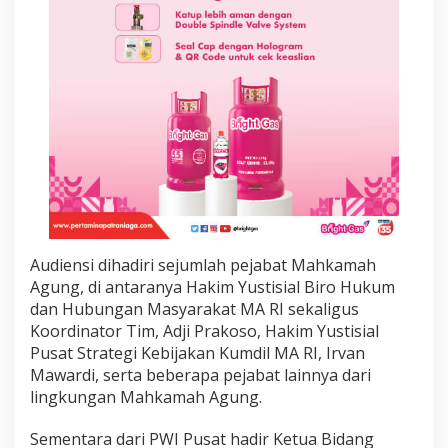
i
a
S
o
s
i
a
l
P
e
r
a
d
i
l
Audiensi dihadiri sejumlah pejabat Mahkamah
a
Agung, di antaranya Hakim Yustisial Biro Hukum
n
dan Hubungan Masyarakat MA RI sekaligus
Koordinator Tim, Adji Prakoso, Hakim Yustisial
Pusat Strategi Kebijakan Kumdil MA RI, Irvan
Mawardi, serta beberapa pejabat lainnya dari
lingkungan Mahkamah Agung.
Sementara dari PWI Pusat hadir Ketua Bidang