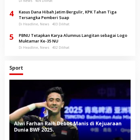
Di News
404 Dilihat
4
Kasus Dana Hibah Jatim Bergulir, KPK Tahan Tiga
Tersangka Pemberi Suap
Di Headline, News
403 Dilihat
5
PBNU Tetapkan Karya Alumnus Langitan sebagai Logo
Muktamar Ke-35 NU
Di Headline, News
402 Dilihat
Sport
Alwi Farhan Raih Debut Manis di Kejuaraan
L
Dunia BWF 2025.
D