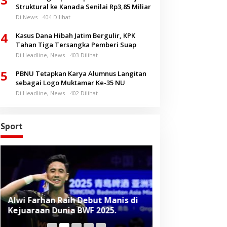
Struktural ke Kanada Senilai Rp3,85 Miliar
Di News
404 Dilihat
4
Kasus Dana Hibah Jatim Bergulir, KPK
Tahan Tiga Tersangka Pemberi Suap
Di Headline, News
403 Dilihat
5
PBNU Tetapkan Karya Alumnus Langitan
sebagai Logo Muktamar Ke-35 NU
Di Headline, News
402 Dilihat
Sport
Alwi Farhan Raih Debut Manis di
Liverpool Panas
Kejuaraan Dunia BWF 2025.
Baru, Raih Dua
Beruntun di Pr