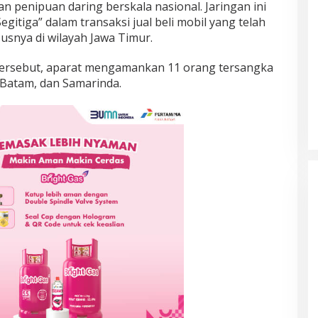
an penipuan daring berskala nasional. Jaringan ini
tiga” dalam transaksi jual beli mobil yang telah
snya di wilayah Jawa Timur.
tersebut, aparat mengamankan 11 orang tersangka
i, Batam, dan Samarinda.
Prancis Amankan Tiket Semifinal
Piala Dunia 2026 Usai Taklukkan
Maroko