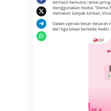
berhasil memutus rantai jaring
n
menggunakan modus “Skema Segi
e
'
memakan banyak korban, khusu
S
k
Dalam operasi besar-besaran 
e
dari tiga lokasi berbeda: Kedir
m
a
S
e
g
i
t
i
g
a
'
N
a
s
i
o
n
a
l