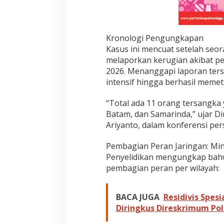
,
1
1
T
Kronologi Pengungkapan
e
Kasus ini mencuat setelah seo
r
melaporkan kerugian akibat pen
s
2026. Menanggapi laporan ters
a
n
intensif hingga berhasil memet
g
k
“Total ada 11 orang tersangka y
a
Batam, dan Samarinda,” ujar Di
D
Ariyanto, dalam konferensi pers
i
r
i
Pembagian Peran Jaringan: Min
n
Penyelidikan mengungkap bahwa
g
pembagian peran per wilayah:
k
u
s
BACA JUGA
Residivis Spe
Diringkus Direskrimum Pol