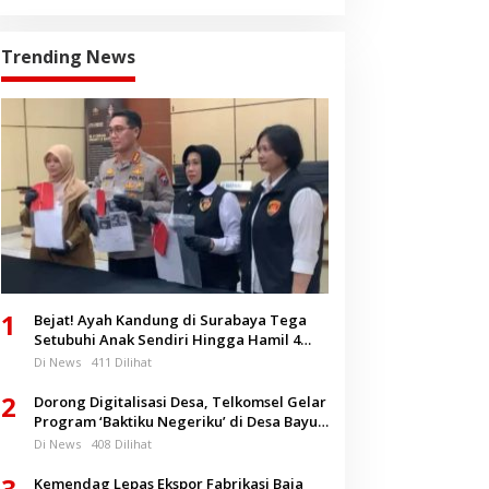
Trending News
1
Bejat! Ayah Kandung di Surabaya Tega
Setubuhi Anak Sendiri Hingga Hamil 4
Bulan
Di News
411 Dilihat
2
Dorong Digitalisasi Desa, Telkomsel Gelar
Program ‘Baktiku Negeriku’ di Desa Bayu
Banyuwangi
Di News
408 Dilihat
3
Kemendag Lepas Ekspor Fabrikasi Baja