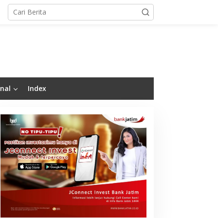
nal
Index